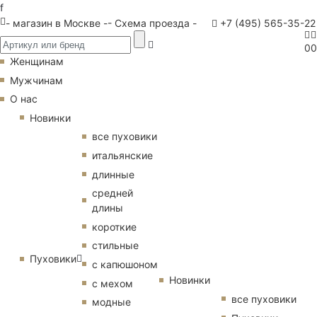
f
- магазин в Москве -
- Схема проезда -
+7 (495) 565-35-22
0
0
Женщинам
Мужчинам
О нас
Новинки
все пуховики
итальянские
длинные
средней
длины
короткие
стильные
Пуховики
с капюшоном
Новинки
с мехом
все пуховики
модные