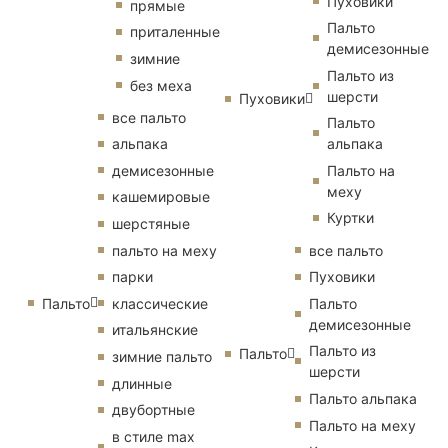
Пуховики
прямые
Пальто
приталенные
демисезонные
зимние
Пальто из
без меха
шерсти
Пуховики
все пальто
Пальто
альпака
альпака
демисезонные
Пальто на
меху
кашемировые
Куртки
шерстяные
пальто на меху
все пальто
парки
Пуховики
Пальто
классические
Пальто
демисезонные
итальянские
Пальто из
Пальто
зимние пальто
шерсти
длинные
Пальто альпака
двубортные
Пальто на меху
в стиле max