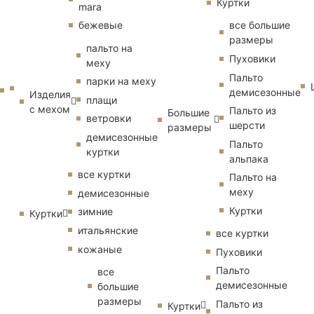
Куртки
mara
бежевые
все большие
размеры
пальто на
Пуховики
меху
Пальто
парки на меху
демисезонные
Изделия
плащи
с мехом
Пальто из
Большие
ветровки
шерсти
размеры
демисезонные
Пальто
куртки
альпака
все куртки
Пальто на
меху
демисезонные
Куртки
зимние
Куртки
итальянские
все куртки
кожаные
Пуховики
Пальто
все
демисезонные
большие
размеры
Пальто из
Куртки