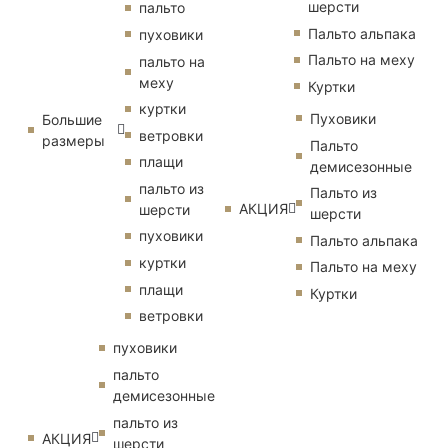
шерсти
пальто
Пальто альпака
пуховики
Пальто на меху
пальто на
меху
Куртки
куртки
Пуховики
Большие
ветровки
размеры
Пальто
плащи
демисезонные
пальто из
Пальто из
АКЦИЯ
шерсти
шерсти
пуховики
Пальто альпака
куртки
Пальто на меху
плащи
Куртки
ветровки
пуховики
пальто
демисезонные
пальто из
АКЦИЯ
шерсти