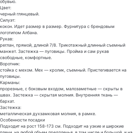
обувью.
Цвет:
черный глянцевый.
Силуэт:
кокон. Идет размер в размер. Фурнитура с брендовым
логотипом Албана.
Рукав:
реглан, прямой, длиной 7/8. Трикотажный длинный съемный
манжет. Застежка — пуговицы. Пройма и сам рукав
свободные, комфортные.
Воротник:
стойка с мехом. Мех — кролик, съемный. Пристегивается на
пуговицы.
Карманы:
прорезные, с боковым входом, малозаметные — скрыты в
швах. Застежка — скрытая молния. Внутренняя ткань —
бархат.
Застежка:
металлическая духзамковая молния, в рамке.
Особенности посадки
Подходит на рост 158-173 см. Подходит на узкие и широкие
плечи, на любой объем предплечья, в том числе и большой, и на