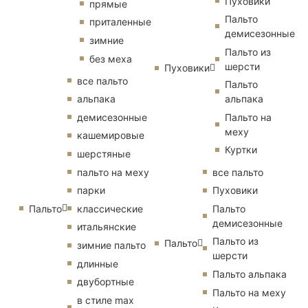
Пуховики
прямые
Пальто
приталенные
демисезонные
зимние
Пальто из
без меха
шерсти
Пуховики
все пальто
Пальто
альпака
альпака
демисезонные
Пальто на
меху
кашемировые
Куртки
шерстяные
пальто на меху
все пальто
парки
Пуховики
Пальто
классические
Пальто
демисезонные
итальянские
Пальто из
Пальто
зимние пальто
шерсти
длинные
Пальто альпака
двубортные
Пальто на меху
в стиле max