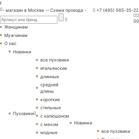
f
- магазин в Москве -
- Схема проезда -
+7 (495) 565-35-22
0
0
Женщинам
Мужчинам
О нас
Новинки
все пуховики
итальянские
длинные
средней
длины
короткие
стильные
Пуховики
с капюшоном
Новинки
с мехом
все пуховики
модные