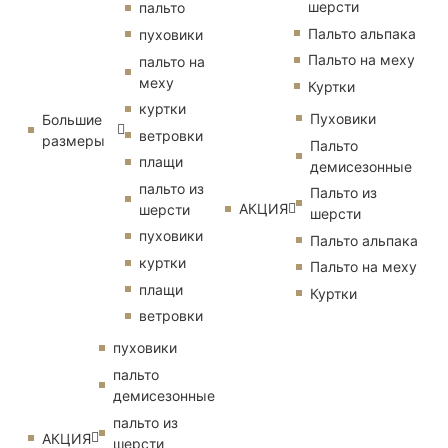
шерсти
пальто
Пальто альпака
пуховики
Пальто на меху
пальто на
меху
Куртки
куртки
Пуховики
Большие
ветровки
размеры
Пальто
плащи
демисезонные
пальто из
Пальто из
АКЦИЯ
шерсти
шерсти
пуховики
Пальто альпака
куртки
Пальто на меху
плащи
Куртки
ветровки
пуховики
пальто
демисезонные
пальто из
АКЦИЯ
шерсти