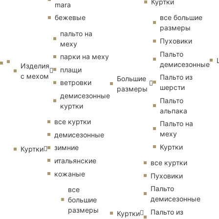
Куртки
mara
бежевые
все большие
размеры
пальто на
Пуховики
меху
Пальто
парки на меху
демисезонные
Изделия
плащи
с мехом
Пальто из
Большие
ветровки
шерсти
размеры
демисезонные
Пальто
куртки
альпака
все куртки
Пальто на
меху
демисезонные
Куртки
зимние
Куртки
итальянские
все куртки
кожаные
Пуховики
Пальто
все
демисезонные
большие
размеры
Пальто из
Куртки