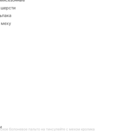
 шерсти
ьпака
 меху
и
ское болоневое пальто на тинсулейте с мехом кролика