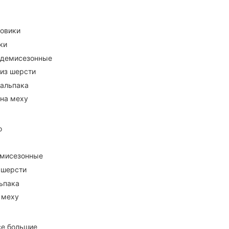
ховики
ки
 демисезонные
 из шерсти
 альпака
 на меху
о
емисезонные
 шерсти
ьпака
 меху
се большие