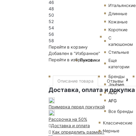
46
Итальянские
48
Длинные
50
52
Кожаные
54
Короткие
56
С
58
капюшоном
Перейти в корзину
Стильные
Добавлен в "Избранное"
Перейти в избранное
Пуховики
Еще
категории
Бренды
2
Описание товара
Отзывы
Joutsen
Доставка, оплата и покупка
ADD
AFG
Примерка перед покупкой
Все бренды
Рассрочка на 50%
Классические
Доставка и оплата
Черные
Как определить размер?