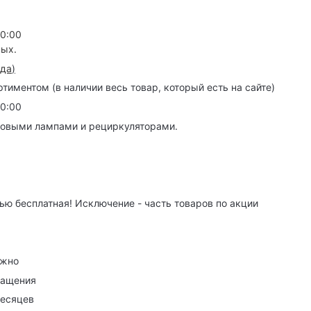
20:00
ных.
зда
)
иментом (в наличии весь товар, который есть на сайте)
20:00
товыми лампами и рециркуляторами.
ю бесплатная! Исключение - часть товаров по акции
ужно
ращения
месяцев