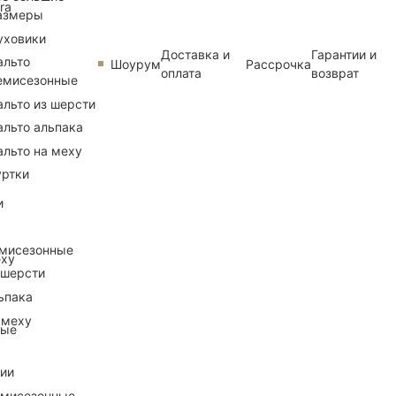
ra
азмеры
уховики
Доставка и
Гарантии и
альто
Шоурум
Рассрочка
оплата
возврат
емисезонные
альто из шерсти
альто альпака
альто на меху
уртки
и
емисезонные
еху
 шерсти
ьпака
 меху
ные
рии
емисезонные