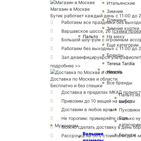
Итальянские
Магазин в Москве
Зимние
Бутик работает каждый день с 11:00 до 
Длинные
Работаем все праздники без выход
Зимние куртки
Варшавское шоссе, 26
(
схема прое
Пальто
На меху
Большой шоу-рум с огромным ассорт
Еще категории
Работаем без выходных с 11:00 до 
Бренды
Зал дезинфицируерся ультрафиоле
Teresa Tardia
подробнее >>
Heresis
Доставка по Москве и области
Все бренды
Бесплатно и без спешки
Доставка в пределах МКАД полность
Пальто из
Привозим до 10 вещей на выбор
шерсти
Доставим в любое время
Пуховики
Еще
Не торопим: примеряйте сколько н
категории
Мужчинам
Можно сделать доставку в день об
Большие
Бренды
Рассрочка на 50% стоимости до 6 
размеры