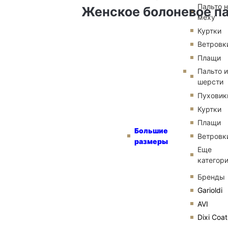
Пальто 
Женское болоневое па
меху
Куртки
Ветровк
Плащи
Пальто и
шерсти
Пуховик
Куртки
Плащи
Большие
Ветровк
размеры
Еще
категор
Бренды
Garioldi
AVI
Dixi Coat