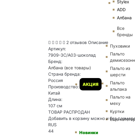
Stylex
ADD
Албана
Все
бренды
2 отзывов
Описание
Пуховики
Артикул:
Пальто
7909-3C/A03-шоколад
демисезон
Бренд:
Албана
(все товары)
Пальто из
Страна бренда:
шерсти
Россия
Пальто
АКЦИЯ
Производство:
альпака
Китай
Пальто на
Длина:
меху
107 см
Куртки
ТОВАР РАСПРОДАН
Добавить в корзину можно и без размер
Еще катего
RUS
44
Новинки