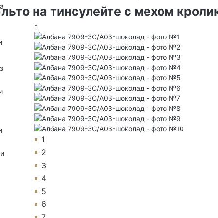
на
льто на тинсулейте с мехом кроли
и
з
и
и
1
2
ии
3
4
5
6
7