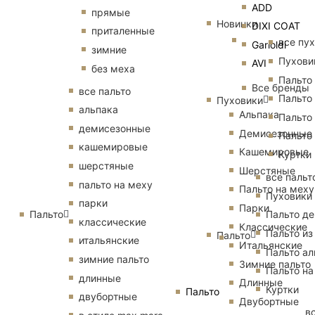
ADD
прямые
Новинки
DIXI COAT
приталенные
все пу
Garioldi
зимние
Пухови
AVI
без меха
Пальто
Все бренды
все пальто
Пальто
Пуховики
альпака
Альпака
Пальто
демисезонные
Демисезонные
Пальто
кашемировые
Кашемировые
Куртки
шерстяные
Шерстяные
все пальт
пальто на меху
Пальто на меху
Пуховики
парки
Парки
Пальто
Пальто д
классические
Классические
Пальто из
Пальто
итальянские
Итальянские
Пальто ал
зимние пальто
Зимние пальто
Пальто на
длинные
Длинные
Куртки
Пальто
двубортные
Двубортные
в