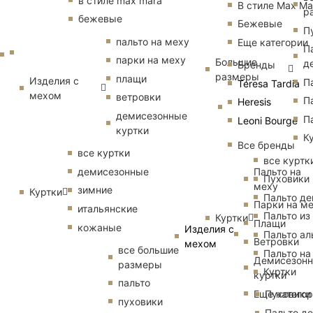
в стиле max mara
В стиле Max Ma
р
бежевые
Бежевые
П
пальто на меху
Еще категории
П
парки на меху
Большие
д
Бренды
размеры
плащи
Изделия с
П
Teresa Tardia
мехом
ветровки
П
Heresis
демисезонные
П
Leoni Bourge
куртки
К
Все бренды
все куртки
все куртк
Пальто на
демисезонные
Пуховики
меху
зимние
Куртки
Пальто д
Парки на м
итальянские
Пальто из
Куртки
Плащи
кожаные
Изделия с
Пальто ал
Ветровки
мехом
все большие
Пальто на
Демисезон
размеры
Куртки
куртки
пальто
Еще катего
Пуховики
пуховики
Пальто д