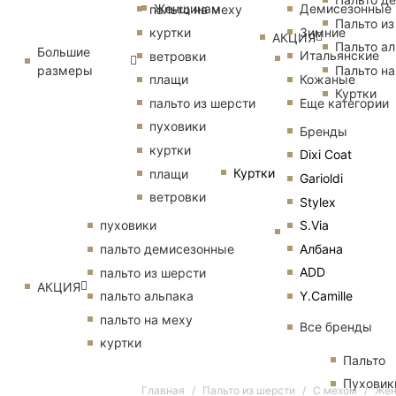
Женщинам
Демисезонные
пальто на меху
Пальто из
Зимние
куртки
АКЦИЯ
Пальто ал
Большие
Итальянские
ветровки
размеры
Пальто на
Кожаные
плащи
Куртки
Еще категории
пальто из шерсти
пуховики
Бренды
куртки
Dixi Coat
Куртки
плащи
Garioldi
ветровки
Stylex
S.Via
пуховики
Албана
пальто демисезонные
ADD
пальто из шерсти
АКЦИЯ
Y.Camille
пальто альпака
пальто на меху
Все бренды
куртки
Пальто
Пуховик
Главная
Пальто из шерсти
С мехом
Жен