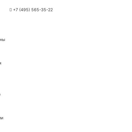
+7 (495) 565-35-22
ины
м
е
ии