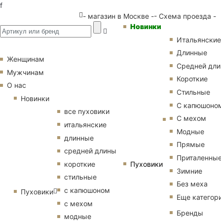
f
- магазин в Москве -
- Схема проезда -
Новинки
Итальянские
Длинные
Женщинам
Средней дл
Мужчинам
Короткие
О нас
Стильные
Новинки
С капюшоно
все пуховики
С мехом
итальянские
Модные
длинные
Прямые
средней длины
Приталенны
Пуховики
короткие
Зимние
стильные
Без меха
с капюшоном
Пуховики
Еще категор
с мехом
Бренды
модные