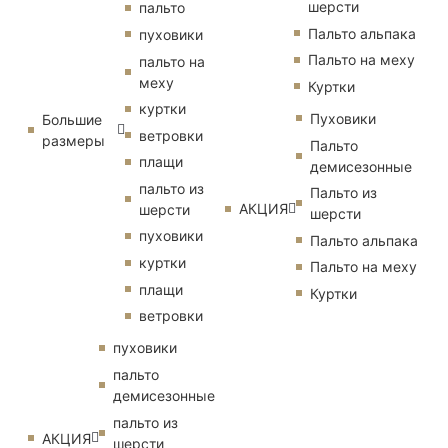
шерсти
пальто
Пальто альпака
пуховики
Пальто на меху
пальто на
меху
Куртки
куртки
Пуховики
Большие
ветровки
размеры
Пальто
плащи
демисезонные
пальто из
Пальто из
АКЦИЯ
шерсти
шерсти
пуховики
Пальто альпака
куртки
Пальто на меху
плащи
Куртки
ветровки
пуховики
пальто
демисезонные
пальто из
АКЦИЯ
шерсти