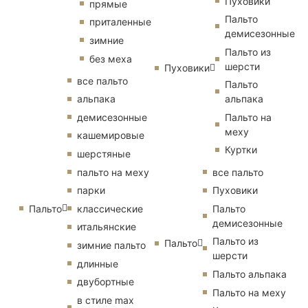
Пуховики
прямые
Пальто
приталенные
демисезонные
зимние
Пальто из
без меха
шерсти
Пуховики
все пальто
Пальто
альпака
альпака
демисезонные
Пальто на
меху
кашемировые
Куртки
шерстяные
пальто на меху
все пальто
парки
Пуховики
Пальто
классические
Пальто
демисезонные
итальянские
Пальто из
Пальто
зимние пальто
шерсти
длинные
Пальто альпака
двубортные
Пальто на меху
в стиле max