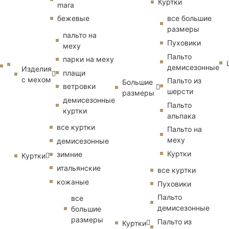
Куртки
mara
бежевые
все большие
размеры
пальто на
Пуховики
меху
Пальто
парки на меху
демисезонные
Изделия
плащи
с мехом
Пальто из
Большие
ветровки
шерсти
размеры
демисезонные
Пальто
куртки
альпака
все куртки
Пальто на
меху
демисезонные
Куртки
зимние
Куртки
итальянские
все куртки
кожаные
Пуховики
Пальто
все
демисезонные
большие
размеры
Пальто из
Куртки