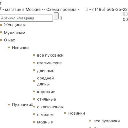
f
- магазин в Москве -
- Схема проезда -
+7 (495) 565-35-22
0
0
Женщинам
Мужчинам
О нас
Новинки
все пуховики
итальянские
длинные
средней
длины
короткие
стильные
Пуховики
с капюшоном
Новинки
с мехом
все пуховики
модные