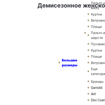
Пальто 
Демисезонное женское
меху
Куртки
Ветровк
Плащи
Пальто и
шерсти
Пуховик
Куртки
Плащи
Большие
Ветровк
размеры
Еще
категор
Бренды
Garioldi
AVI
Dixi Coat