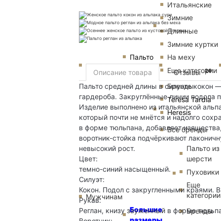
Итальянские
Зимние
Длинные
Зимние куртки
Пальто
На меху
Еще категории
26
Описание товара
Отзывы
Бренды
Пальто средней длины в силуэте кокон 
гардероба. Закруглённые линии подола 
Teresa Tardia
Изделие выполнено из итальянской альп
Heresis
который почти не мнётся и надолго сохр
в форме тюльпана, добавляет изящества,
Все бренды
воротник-стойка подчёркивают лаконичн
Пальто из
невысокий рост.
шерсти
Цвет:
темно-синий насыщенный.
Пуховики
Силуэт:
Еще
Кокон. Подол с закругленными краями. В
категории
Мужчинам
Рукав:
Большие
Реглан, книзу зауженный в форме тюльп
Бренды
размеры
Воротник: