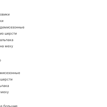
ховики
ки
 демисезонные
 из шерсти
 альпака
 на меху
о
емисезонные
 шерсти
ьпака
 меху
се большие