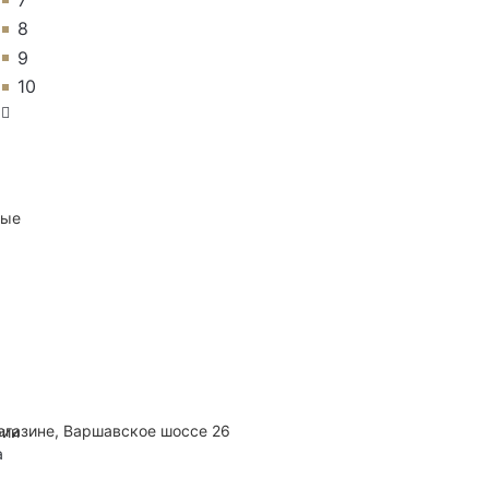
8
9
10
ные
агазине, Варшавское шоссе 26
рии
а