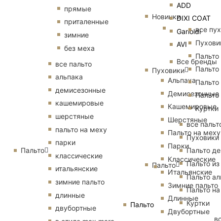
ADD
прямые
Новинки
DIXI COAT
приталенные
все пу
Garioldi
зимние
Пухови
AVI
без меха
Пальто
Все бренды
все пальто
Пальто
Пуховики
альпака
Альпака
Пальто
демисезонные
Демисезонные
Пальто
кашемировые
Кашемировые
Куртки
шерстяные
Шерстяные
все пальт
пальто на меху
Пальто на меху
Пуховики
парки
Парки
Пальто
Пальто д
классические
Классические
Пальто из
Пальто
итальянские
Итальянские
Пальто ал
зимние пальто
Зимние пальто
Пальто на
длинные
Длинные
Куртки
Пальто
двубортные
Двубортные
в