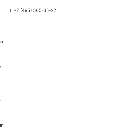
+7 (495) 565-35-22
ины
м
е
ии