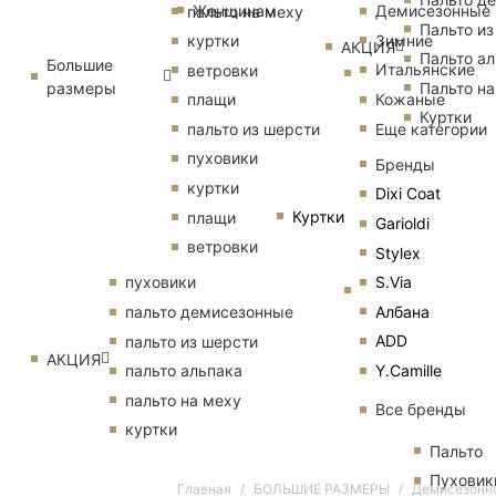
Женщинам
Демисезонные
пальто на меху
Пальто из
Зимние
куртки
АКЦИЯ
Пальто ал
Большие
Итальянские
ветровки
размеры
Пальто на
Кожаные
плащи
Куртки
Еще категории
пальто из шерсти
пуховики
Бренды
куртки
Dixi Coat
Куртки
плащи
Garioldi
ветровки
Stylex
S.Via
пуховики
Албана
пальто демисезонные
ADD
пальто из шерсти
АКЦИЯ
Y.Camille
пальто альпака
пальто на меху
Все бренды
куртки
Пальто
Пуховик
Главная
БОЛЬШИЕ РАЗМЕРЫ
Демисезонно