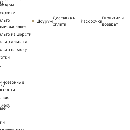
ra
азмеры
уховики
Доставка и
Гарантии и
альто
Шоурум
Рассрочка
оплата
возврат
емисезонные
альто из шерсти
альто альпака
альто на меху
уртки
и
емисезонные
еху
 шерсти
ьпака
 меху
ные
рии
емисезонные