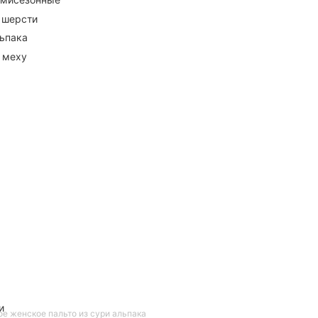
 шерсти
ьпака
 меху
и
е женское пальто из сури альпака