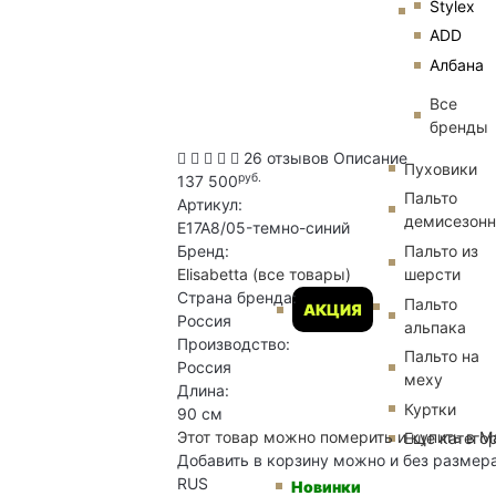
Stylex
ADD
Албана
Все
бренды
26 отзывов
Описание
Пуховики
руб.
137 500
Пальто
Артикул:
демисезон
E17A8/05-темно-синий
Пальто из
Бренд:
шерсти
Elisabetta
(все товары)
Страна бренда:
Пальто
АКЦИЯ
Россия
альпака
Производство:
Пальто на
Россия
меху
Длина:
Куртки
90 см
Этот товар можно померить и купить в М
Еще катего
Добавить в корзину можно и без размер
RUS
Новинки