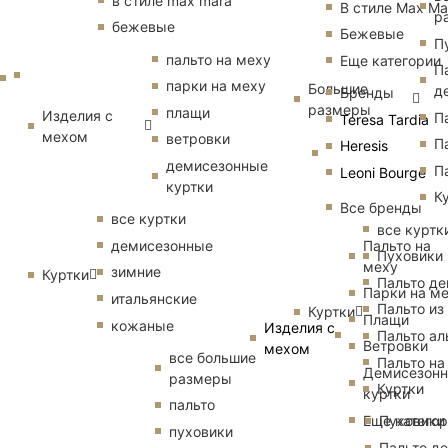
в стиле max mara
В стиле Max Ma
р
бежевые
Бежевые
П
пальто на меху
Еще категории
П
парки на меху
Большие
д
Бренды
размеры
плащи
Изделия с
П
Teresa Tardia
мехом
ветровки
П
Heresis
демисезонные
П
Leoni Bourge
куртки
К
Все бренды
все куртки
все куртк
Пальто на
демисезонные
Пуховики
меху
зимние
Куртки
Пальто д
Парки на м
итальянские
Пальто из
Куртки
Плащи
кожаные
Изделия с
Пальто ал
Ветровки
мехом
все большие
Пальто на
Демисезон
размеры
Куртки
куртки
пальто
Еще катего
Пуховики
пуховики
Пальто д