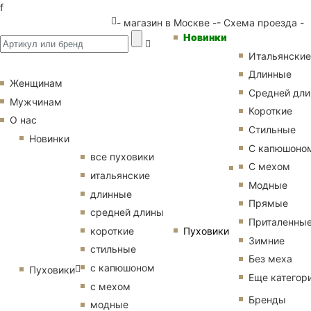
f
- магазин в Москве -
- Схема проезда -
Новинки
Итальянские
Длинные
Женщинам
Средней дл
Мужчинам
Короткие
О нас
Стильные
Новинки
С капюшоно
все пуховики
С мехом
итальянские
Модные
длинные
Прямые
средней длины
Приталенны
Пуховики
короткие
Зимние
стильные
Без меха
с капюшоном
Пуховики
Еще категор
с мехом
Бренды
модные