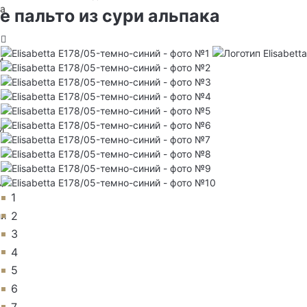
на
 пальто из сури альпака
и
з
и
и
1
2
ии
3
4
5
6
7