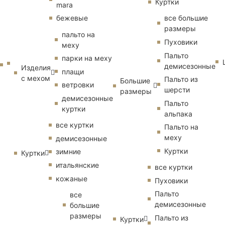
Куртки
mara
бежевые
все большие
размеры
пальто на
Пуховики
меху
Пальто
парки на меху
демисезонные
Изделия
плащи
с мехом
Пальто из
Большие
ветровки
шерсти
размеры
демисезонные
Пальто
куртки
альпака
все куртки
Пальто на
меху
демисезонные
Куртки
зимние
Куртки
итальянские
все куртки
кожаные
Пуховики
Пальто
все
демисезонные
большие
размеры
Пальто из
Куртки