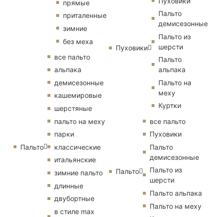
Пуховики
прямые
Пальто
приталенные
демисезонные
зимние
Пальто из
без меха
шерсти
Пуховики
все пальто
Пальто
альпака
альпака
демисезонные
Пальто на
меху
кашемировые
Куртки
шерстяные
пальто на меху
все пальто
парки
Пуховики
Пальто
классические
Пальто
демисезонные
итальянские
Пальто из
Пальто
зимние пальто
шерсти
длинные
Пальто альпака
двубортные
Пальто на меху
в стиле max