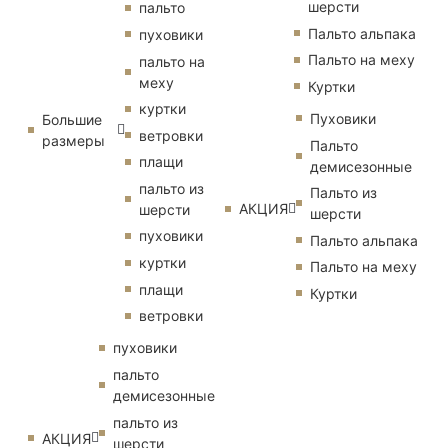
шерсти
пальто
Пальто альпака
пуховики
Пальто на меху
пальто на
меху
Куртки
куртки
Пуховики
Большие
ветровки
размеры
Пальто
плащи
демисезонные
пальто из
Пальто из
АКЦИЯ
шерсти
шерсти
пуховики
Пальто альпака
куртки
Пальто на меху
плащи
Куртки
ветровки
пуховики
пальто
демисезонные
пальто из
АКЦИЯ
шерсти