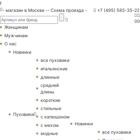
f
- магазин в Москве -
- Схема проезда -
+7 (495) 565-35-22
0
0
Женщинам
Мужчинам
О нас
Новинки
все пуховики
итальянские
длинные
средней
длины
короткие
стильные
Пуховики
с капюшоном
Новинки
с мехом
все пуховики
модные