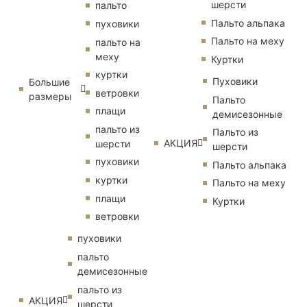
шерсти
пальто
Пальто альпака
пуховики
Пальто на меху
пальто на
меху
Куртки
куртки
Пуховики
Большие
ветровки
размеры
Пальто
плащи
демисезонные
пальто из
Пальто из
АКЦИЯ
шерсти
шерсти
пуховики
Пальто альпака
куртки
Пальто на меху
плащи
Куртки
ветровки
пуховики
пальто
демисезонные
пальто из
АКЦИЯ
шерсти