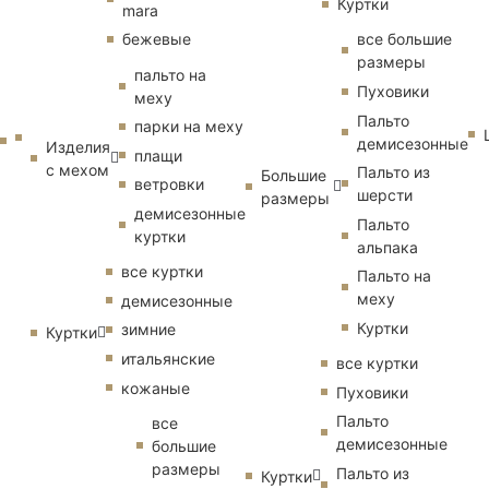
Куртки
mara
бежевые
все большие
размеры
пальто на
Пуховики
меху
Пальто
парки на меху
демисезонные
Изделия
плащи
с мехом
Пальто из
Большие
ветровки
шерсти
размеры
демисезонные
Пальто
куртки
альпака
все куртки
Пальто на
меху
демисезонные
Куртки
зимние
Куртки
итальянские
все куртки
кожаные
Пуховики
Пальто
все
демисезонные
большие
размеры
Пальто из
Куртки