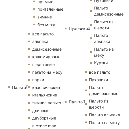
Пуховики
прямые
Пальто
приталенные
демисезонные
зимние
Пальто из
без меха
шерсти
Пуховики
все пальто
Пальто
альпака
альпака
демисезонные
Пальто на
меху
кашемировые
Куртки
шерстяные
пальто на меху
все пальто
парки
Пуховики
Пальто
классические
Пальто
демисезонные
итальянские
Пальто из
Пальто
зимние пальто
шерсти
длинные
Пальто альпака
двубортные
Пальто на меху
в стиле max