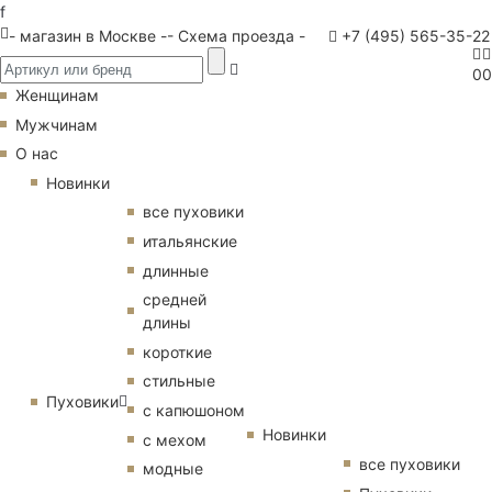
f
- магазин в Москве -
- Схема проезда -
+7 (495) 565-35-22
0
0
Женщинам
Мужчинам
О нас
Новинки
все пуховики
итальянские
длинные
средней
длины
короткие
стильные
Пуховики
с капюшоном
Новинки
с мехом
все пуховики
модные