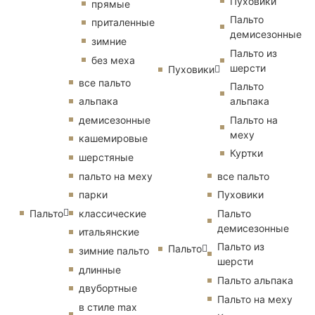
Пуховики
прямые
Пальто
приталенные
демисезонные
зимние
Пальто из
без меха
шерсти
Пуховики
все пальто
Пальто
альпака
альпака
демисезонные
Пальто на
меху
кашемировые
Куртки
шерстяные
пальто на меху
все пальто
парки
Пуховики
Пальто
классические
Пальто
демисезонные
итальянские
Пальто из
Пальто
зимние пальто
шерсти
длинные
Пальто альпака
двубортные
Пальто на меху
в стиле max