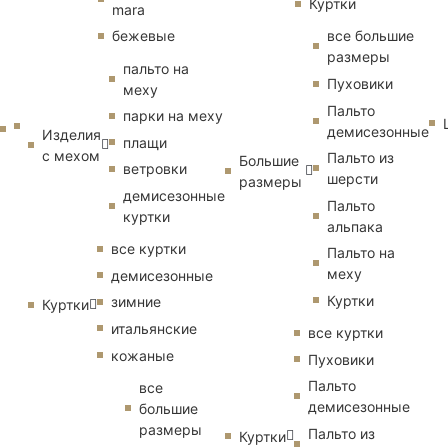
Куртки
mara
бежевые
все большие
размеры
пальто на
Пуховики
меху
Пальто
парки на меху
демисезонные
Изделия
плащи
с мехом
Пальто из
Большие
ветровки
шерсти
размеры
демисезонные
Пальто
куртки
альпака
все куртки
Пальто на
меху
демисезонные
Куртки
зимние
Куртки
итальянские
все куртки
кожаные
Пуховики
Пальто
все
демисезонные
большие
размеры
Пальто из
Куртки