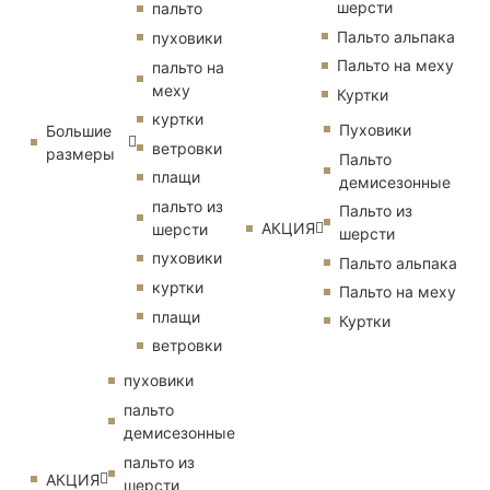
шерсти
пальто
Пальто альпака
пуховики
Пальто на меху
пальто на
меху
Куртки
куртки
Пуховики
Большие
ветровки
размеры
Пальто
плащи
демисезонные
пальто из
Пальто из
АКЦИЯ
шерсти
шерсти
пуховики
Пальто альпака
куртки
Пальто на меху
плащи
Куртки
ветровки
пуховики
пальто
демисезонные
пальто из
АКЦИЯ
шерсти