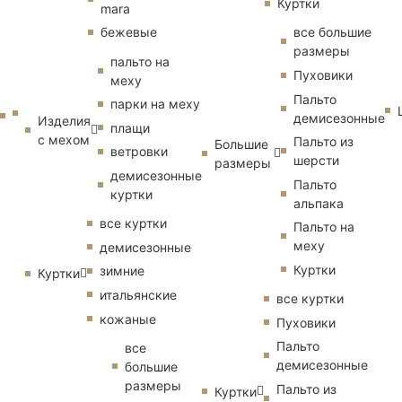
Куртки
mara
бежевые
все большие
размеры
пальто на
Пуховики
меху
Пальто
парки на меху
демисезонные
Изделия
плащи
с мехом
Пальто из
Большие
ветровки
шерсти
размеры
демисезонные
Пальто
куртки
альпака
все куртки
Пальто на
меху
демисезонные
Куртки
зимние
Куртки
итальянские
все куртки
кожаные
Пуховики
Пальто
все
демисезонные
большие
размеры
Пальто из
Куртки