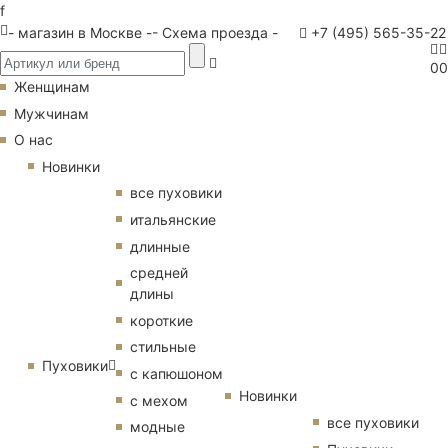
f
- магазин в Москве -
- Схема проезда -
+7 (495) 565-35-22
0
0
Женщинам
Мужчинам
О нас
Новинки
все пуховики
итальянские
длинные
средней
длины
короткие
стильные
Пуховики
с капюшоном
Новинки
с мехом
все пуховики
модные