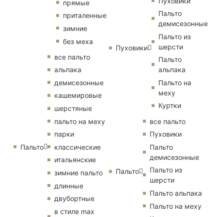
Пуховики
прямые
Пальто
приталенные
демисезонные
зимние
Пальто из
без меха
шерсти
Пуховики
все пальто
Пальто
альпака
альпака
демисезонные
Пальто на
меху
кашемировые
Куртки
шерстяные
пальто на меху
все пальто
парки
Пуховики
Пальто
классические
Пальто
демисезонные
итальянские
Пальто из
Пальто
зимние пальто
шерсти
длинные
Пальто альпака
двубортные
Пальто на меху
в стиле max