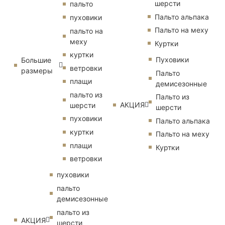
шерсти
пальто
Пальто альпака
пуховики
Пальто на меху
пальто на
меху
Куртки
куртки
Пуховики
Большие
ветровки
размеры
Пальто
плащи
демисезонные
пальто из
Пальто из
АКЦИЯ
шерсти
шерсти
пуховики
Пальто альпака
куртки
Пальто на меху
плащи
Куртки
ветровки
пуховики
пальто
демисезонные
пальто из
АКЦИЯ
шерсти