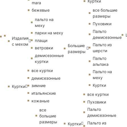
Куртки
mara
бежевые
все большие
размеры
пальто на
Пуховики
меху
Пальто
парки на меху
демисезонные
Изделия
плащи
с мехом
Пальто из
Большие
ветровки
шерсти
размеры
демисезонные
Пальто
куртки
альпака
все куртки
Пальто на
меху
демисезонные
Куртки
зимние
Куртки
итальянские
все куртки
кожаные
Пуховики
Пальто
все
демисезонные
большие
размеры
Пальто из
Куртки