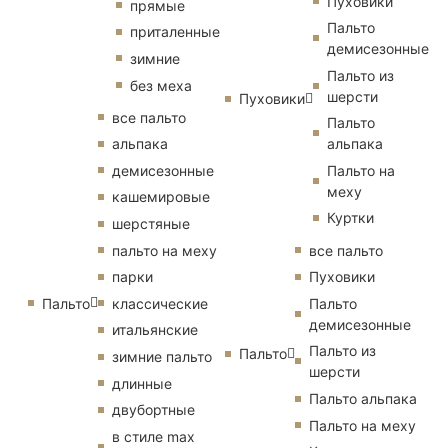
Пуховики
прямые
Пальто
приталенные
демисезонные
зимние
Пальто из
без меха
шерсти
Пуховики
все пальто
Пальто
альпака
альпака
демисезонные
Пальто на
меху
кашемировые
Куртки
шерстяные
пальто на меху
все пальто
парки
Пуховики
Пальто
классические
Пальто
демисезонные
итальянские
Пальто из
Пальто
зимние пальто
шерсти
длинные
Пальто альпака
двубортные
Пальто на меху
в стиле max