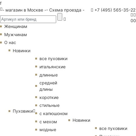
f
- магазин в Москве -
- Схема проезда -
+7 (495) 565-35-22
0
0
Женщинам
Мужчинам
О нас
Новинки
все пуховики
итальянские
длинные
средней
длины
короткие
стильные
Пуховики
с капюшоном
Новинки
с мехом
все пуховики
модные