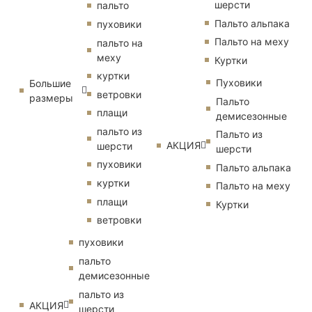
шерсти
пальто
Пальто альпака
пуховики
Пальто на меху
пальто на
меху
Куртки
куртки
Пуховики
Большие
ветровки
размеры
Пальто
плащи
демисезонные
пальто из
Пальто из
АКЦИЯ
шерсти
шерсти
пуховики
Пальто альпака
куртки
Пальто на меху
плащи
Куртки
ветровки
пуховики
пальто
демисезонные
пальто из
АКЦИЯ
шерсти