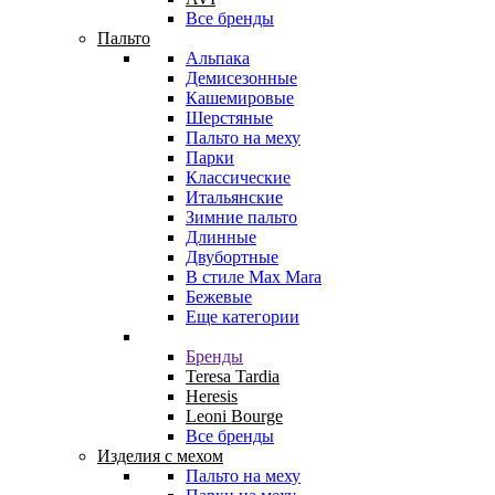
Все бренды
Пальто
Альпака
Демисезонные
Кашемировые
Шерстяные
Пальто на меху
Парки
Классические
Итальянские
Зимние пальто
Длинные
Двубортные
В стиле Max Mara
Бежевые
Еще категории
Бренды
Teresa Tardia
Heresis
Leoni Bourge
Все бренды
Изделия с мехом
Пальто на меху