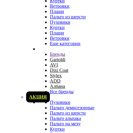
Куртки
Ветровки
Плащи
Пальто из шерсти
Пуховики
Куртки
Плащи
Ветровки
Еще категории
Бренды
Garioldi
AVI
Dixi Coat
Stylex
ADD
Албана
Все бренды
АКЦИЯ
Пуховики
Пальто демисезонные
Пальто из шерсти
Пальто альпака
Пальто на меху
Куртки