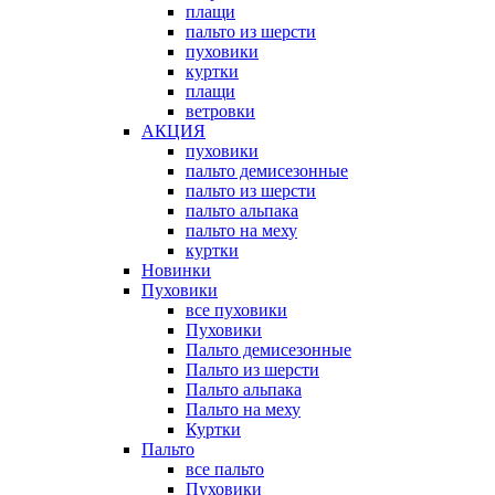
плащи
пальто из шерсти
пуховики
куртки
плащи
ветровки
АКЦИЯ
пуховики
пальто демисезонные
пальто из шерсти
пальто альпака
пальто на меху
куртки
Новинки
Пуховики
все пуховики
Пуховики
Пальто демисезонные
Пальто из шерсти
Пальто альпака
Пальто на меху
Куртки
Пальто
все пальто
Пуховики