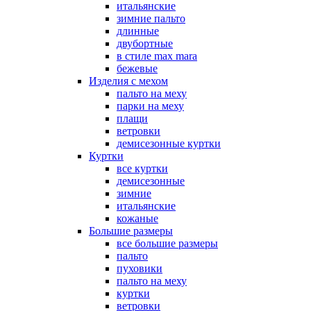
итальянские
зимние пальто
длинные
двубортные
в стиле max mara
бежевые
Изделия с мехом
пальто на меху
парки на меху
плащи
ветровки
демисезонные куртки
Куртки
все куртки
демисезонные
зимние
итальянские
кожаные
Большие размеры
все большие размеры
пальто
пуховики
пальто на меху
куртки
ветровки