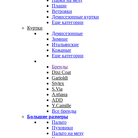
Парки на меху
Плащи
Ветровки
Демисезонные куртки
Еще категории
Куртки
Демисезонные
Зимние
Итальянские
Кожаные
Еще категории
Бренды
Dixi Coat
Garioldi
Stylex
S.Via
Албана
ADD
Y.Camille
Все бренды
Большие размеры
Пальто
Пуховики
Пальто на меху