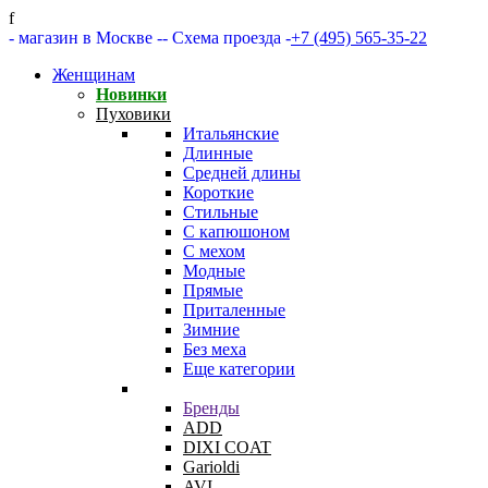
f
- магазин в Москве -
- Схема проезда -
+7 (495) 565-35-22
Женщинам
Новинки
Пуховики
Итальянские
Длинные
Средней длины
Короткие
Стильные
С капюшоном
С мехом
Модные
Прямые
Приталенные
Зимние
Без меха
Еще категории
Бренды
ADD
DIXI COAT
Garioldi
AVI