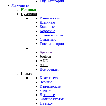
Еще категории
Мужчинам
Новинки
Пуховики
Итальянские
Длинные
Кожаные
Короткие
С капюшоном
Стильные
Еще категории
Бренды
Joutsen
ADD
AFG
Все бренды
Пальто
Классические
Черные
Итальянские
Зимние
Длинные
Зимние куртки
На меху