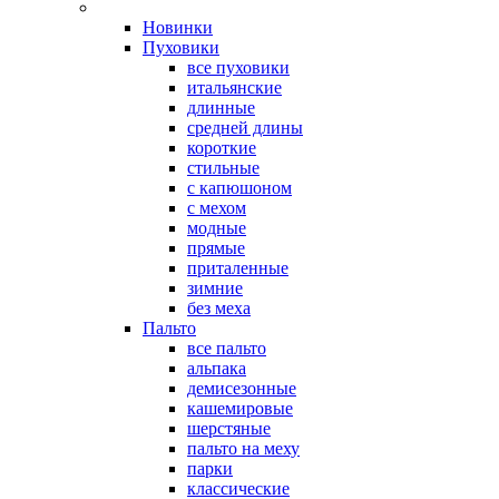
Новинки
Пуховики
все пуховики
итальянские
длинные
средней длины
короткие
стильные
с капюшоном
с мехом
модные
прямые
приталенные
зимние
без меха
Пальто
все пальто
альпака
демисезонные
кашемировые
шерстяные
пальто на меху
парки
классические