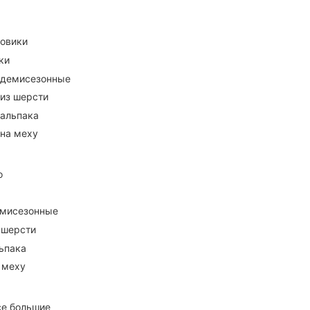
ховики
ки
 демисезонные
 из шерсти
 альпака
 на меху
о
емисезонные
 шерсти
ьпака
 меху
се большие