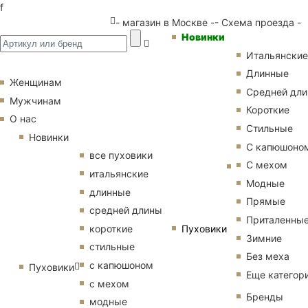
f
- магазин в Москве -
- Схема проезда -
Новинки
Итальянские
Длинные
Женщинам
Средней дл
Мужчинам
Короткие
О нас
Стильные
Новинки
С капюшоно
все пуховики
С мехом
итальянские
Модные
длинные
Прямые
средней длины
Приталенны
Пуховики
короткие
Зимние
стильные
Без меха
с капюшоном
Пуховики
Еще категор
с мехом
Бренды
модные