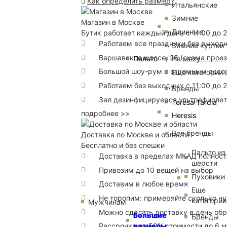
Как определить размер?
Итальянские
Зимние
Магазин в Москве
Длинные
Бутик работает каждый день с 11:00 до 
Работаем все праздники без выход
Зимние куртки
Варшавское шоссе, 26
(
схема прое
Пальто
На меху
Большой шоу-рум с огромным ассорт
Еще категории
Работаем без выходных с 11:00 до 
Бренды
Зал дезинфицируерся ультрафиоле
Teresa Tardia
подробнее >>
Heresis
Все бренды
Доставка по Москве и области
Бесплатно и без спешки
Пальто из
Доставка в пределах МКАД полность
шерсти
Привозим до 10 вещей на выбор
Пуховики
Доставим в любое время
Еще
Не торопим: примеряйте сколько н
категории
Мужчинам
Можно сделать доставку в день об
Большие
Бренды
размеры
Рассрочка на 50% стоимости до 6 