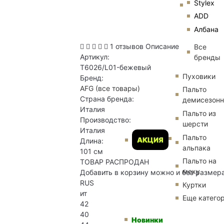
Stylex
ADD
Албана
1 отзывов
Описание
Все
Артикул:
бренды
T6026/L01-бежевый
Пуховики
Бренд:
AFG
(все товары)
Пальто
Страна бренда:
демисезон
Италия
Пальто из
Производство:
шерсти
Италия
Пальто
АКЦИЯ
Длина:
альпака
101 см
Пальто на
ТОВАР РАСПРОДАН
меху
Добавить в корзину можно и без размер
RUS
Куртки
ит
Еще катего
42
40
Новинки