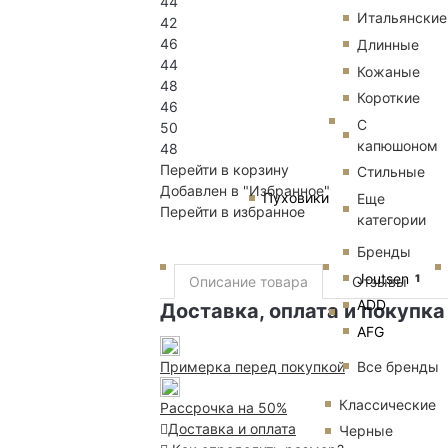
44
Итальянские
42
46
Длинные
44
Кожаные
48
Короткие
46
С
50
капюшоном
48
Перейти в корзину
Стильные
Добавлен в "Избранное"
Пуховики
Еще
Перейти в избранное
категории
Бренды
Joutsen
1
Описание товара
Отзывы
ADD
Доставка, оплата и покупка
AFG
Все бренды
Примерка перед покупкой
Классические
Рассрочка на 50%
Доставка и оплата
Черные