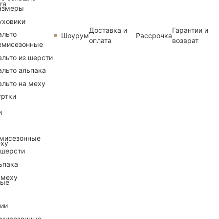
ra
азмеры
уховики
Доставка и
Гарантии и
альто
Шоурум
Рассрочка
оплата
возврат
емисезонные
альто из шерсти
альто альпака
альто на меху
уртки
и
емисезонные
еху
 шерсти
ьпака
 меху
ные
рии
емисезонные