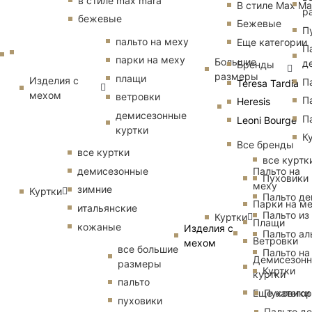
в стиле max mara
В стиле Max Ma
р
бежевые
Бежевые
П
пальто на меху
Еще категории
П
парки на меху
Большие
д
Бренды
размеры
плащи
Изделия с
П
Teresa Tardia
мехом
ветровки
П
Heresis
демисезонные
П
Leoni Bourge
куртки
К
Все бренды
все куртки
все куртк
Пальто на
демисезонные
Пуховики
меху
зимние
Куртки
Пальто д
Парки на м
итальянские
Пальто из
Куртки
Плащи
кожаные
Изделия с
Пальто ал
Ветровки
мехом
все большие
Пальто на
Демисезон
размеры
Куртки
куртки
пальто
Еще катего
Пуховики
пуховики
Пальто д