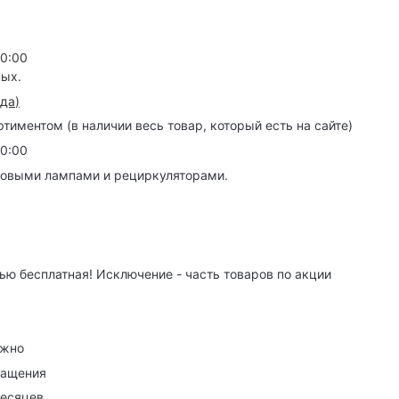
20:00
ных.
зда
)
иментом (в наличии весь товар, который есть на сайте)
20:00
товыми лампами и рециркуляторами.
ю бесплатная! Исключение - часть товаров по акции
ужно
ращения
месяцев