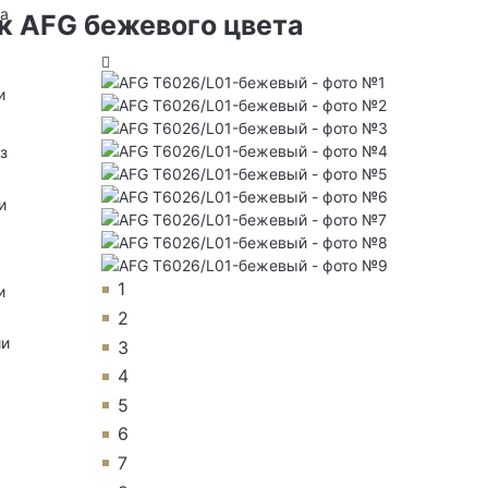
на
к AFG бежевого цвета
и
з
и
1
и
2
ии
3
4
5
6
7