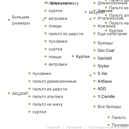
Женщинам
Демисезонные
пальто на меху
Пальто из
Зимние
куртки
АКЦИЯ
Пальто ал
Большие
Итальянские
ветровки
размеры
Пальто на
Кожаные
плащи
Куртки
Еще категории
пальто из шерсти
пуховики
Бренды
куртки
Dixi Coat
Куртки
плащи
Garioldi
ветровки
Stylex
S.Via
пуховики
Албана
пальто демисезонные
ADD
пальто из шерсти
АКЦИЯ
Y.Camille
пальто альпака
пальто на меху
Все бренды
куртки
Пальто
Пуховик
Главная
Пуховики
Расклешенный пуховик 