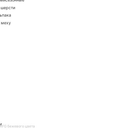
 шерсти
ьпака
 меху
и
AFG бежевого цвета