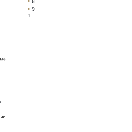
8
9
ные
а
рии