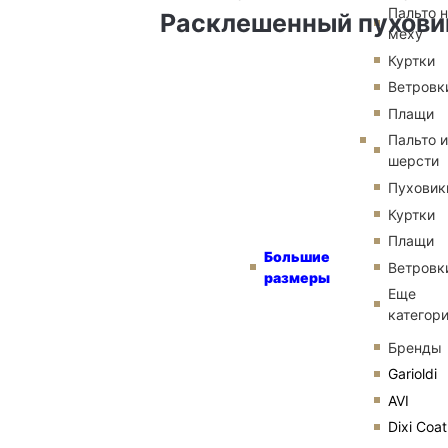
Пальто 
Расклешенный пухови
меху
Куртки
Ветровк
Плащи
Пальто и
шерсти
Пуховик
Куртки
Плащи
Большие
Ветровк
размеры
Еще
категор
Бренды
Garioldi
AVI
Dixi Coat