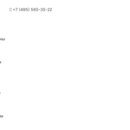
+7 (495) 565-35-22
ины
м
е
ии