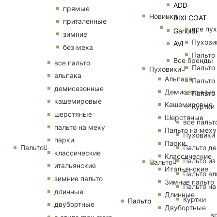
ADD
прямые
Новинки
DIXI COAT
приталенные
все пу
Garioldi
зимние
Пухови
AVI
без меха
Пальто
Все бренды
все пальто
Пальто
Пуховики
альпака
Альпака
Пальто
демисезонные
Демисезонные
Пальто
кашемировые
Кашемировые
Куртки
шерстяные
Шерстяные
все пальт
пальто на меху
Пальто на меху
Пуховики
парки
Парки
Пальто
Пальто д
классические
Классические
Пальто из
Пальто
итальянские
Итальянские
Пальто ал
зимние пальто
Зимние пальто
Пальто на
длинные
Длинные
Куртки
Пальто
двубортные
Двубортные
в