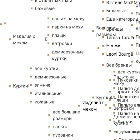
в стиле max mara
В стиле Max Ma
р
бежевые
Бежевые
П
пальто на меху
Еще категории
П
парки на меху
Большие
д
Бренды
размеры
плащи
Изделия с
П
Teresa Tardia
мехом
ветровки
П
Heresis
демисезонные
П
Leoni Bourge
куртки
К
Все бренды
все куртки
все куртк
Пальто на
демисезонные
Пуховики
меху
зимние
Куртки
Пальто д
Парки на м
итальянские
Пальто из
Куртки
Плащи
кожаные
Изделия с
Пальто ал
Ветровки
мехом
все большие
Пальто на
Демисезон
размеры
Куртки
куртки
пальто
Еще катего
Пуховики
пуховики
Пальто д