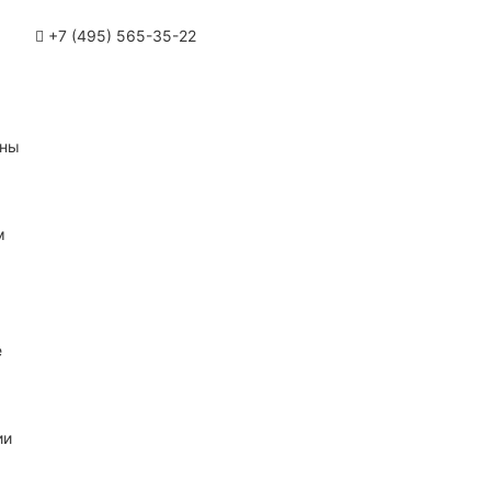
+7 (495) 565-35-22
ины
м
е
ии