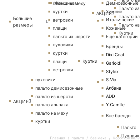
Женщинам
Демисезонные
пальто на меху
Пальто из
Зимние
куртки
АКЦИЯ
Пальто ал
Большие
Итальянские
ветровки
размеры
Пальто на
Кожаные
плащи
Куртки
Еще категории
пальто из шерсти
пуховики
Бренды
куртки
Dixi Coat
Куртки
плащи
Garioldi
ветровки
Stylex
S.Via
пуховики
Албана
пальто демисезонные
ADD
пальто из шерсти
АКЦИЯ
Y.Camille
пальто альпака
пальто на меху
Все бренды
куртки
Пальто
Пуховик
Главная
пальто
без меха
Короткое паль