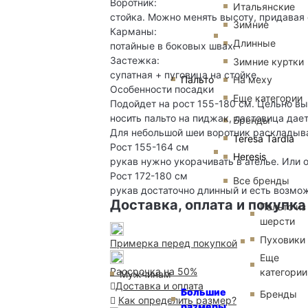
Воротник:
Итальянские
стойка. Можно менять высоту, придавая 
Зимние
Карманы:
Длинные
потайные в боковых швах.
Застежка:
Зимние куртки
супатная + пуговица на стойке.
Пальто
На меху
Особенности посадки
Еще категории
Подойдет на рост 155-180 см. Цельно в
носить пальто на пиджак, ластовица дае
Бренды
Для небольшой шеи воротник раскладыва
Teresa Tardia
Рост 155-164 см
Heresis
рукав нужно укорачивать в ателье. Или о
Рост 172-180 см
Все бренды
рукав достаточно длинный и есть возмож
Доставка, оплата и покупка
Пальто из
шерсти
Пуховики
Примерка перед покупкой
Еще
Рассрочка на 50%
категории
Мужчинам
Доставка и оплата
Большие
Бренды
Как определить размер?
размеры