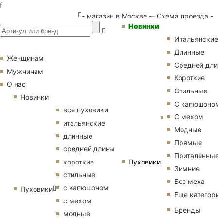
f
- магазин в Москве -
- Схема проезда -
Новинки
Итальянские
Длинные
Женщинам
Средней дл
Мужчинам
Короткие
О нас
Стильные
Новинки
С капюшоно
все пуховики
С мехом
итальянские
Модные
длинные
Прямые
средней длины
Приталенны
Пуховики
короткие
Зимние
стильные
Без меха
с капюшоном
Пуховики
Еще категор
с мехом
Бренды
модные