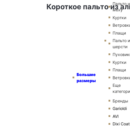
Пальто 
Короткое пальто из ал
меху
Куртки
Ветровк
Плащи
Пальто и
шерсти
Пуховик
Куртки
Плащи
Большие
Ветровк
размеры
Еще
категор
Бренды
Garioldi
AVI
Dixi Coat