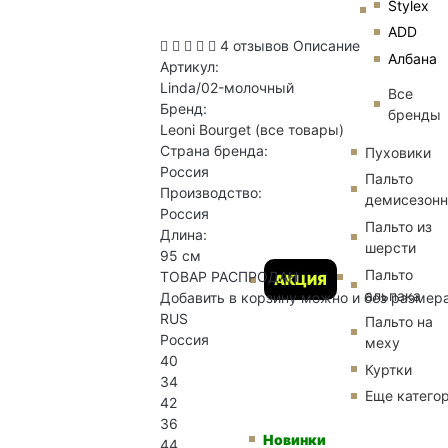
Stylex
ADD
4 отзывов
Описание
Албана
Артикул:
Linda/02-молочный
Все
Бренд:
бренды
Leoni Bourget
(все товары)
Страна бренда:
Пуховики
Россия
Пальто
Производство:
демисезон
Россия
Пальто из
Длина:
шерсти
95 см
Пальто
ТОВАР РАСПРОДАН
АКЦИЯ
альпака
Добавить в корзину можно и без размер
RUS
Пальто на
Россия
меху
40
Куртки
34
Еще катего
42
36
Новинки
44