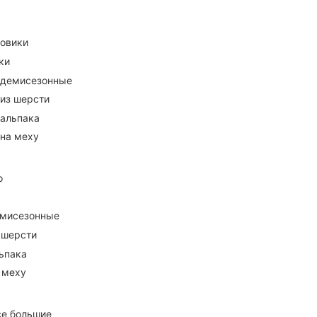
ховики
ки
 демисезонные
 из шерсти
 альпака
 на меху
о
емисезонные
 шерсти
ьпака
 меху
се большие