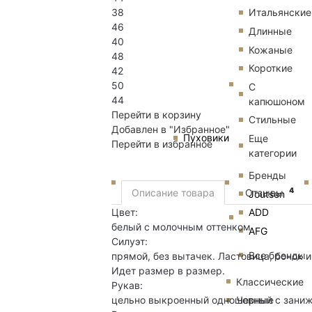
38
Итальянские
46
Длинные
40
Кожаные
48
Короткие
42
50
С
44
капюшоном
Перейти в корзину
Стильные
Добавлен в "Избранное"
Пуховики
Еще
Перейти в избранное
категории
Бренды
4
Описание товара
Отзывы
Joutsen
Цвет:
ADD
белый с молочным оттенком
AFG
Силуэт:
Все бренды
прямой, без вытачек. Ластовица, бочок 
Идет размер в размер.
Классические
Рукав:
цельно выкроенный одношовный с заниж
Черные