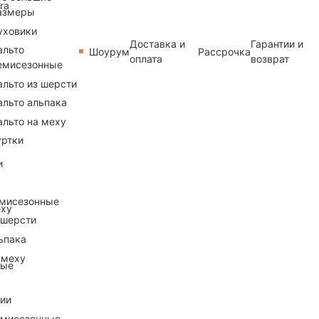
ra
азмеры
уховики
Доставка и
Гарантии и
альто
Шоурум
Рассрочка
оплата
возврат
емисезонные
альто из шерсти
альто альпака
альто на меху
уртки
и
емисезонные
еху
 шерсти
ьпака
 меху
ные
рии
емисезонные