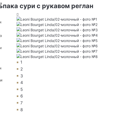
на
ьпака сури с рукавом реглан
и
з
и
1
и
2
3
ии
4
5
6
7
8