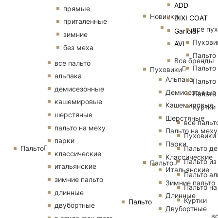
ADD
прямые
Новинки
DIXI COAT
приталенные
все пу
Garioldi
зимние
Пухови
AVI
без меха
Пальто
Все бренды
все пальто
Пальто
Пуховики
альпака
Альпака
Пальто
демисезонные
Демисезонные
Пальто
кашемировые
Кашемировые
Куртки
шерстяные
Шерстяные
все пальт
пальто на меху
Пальто на меху
Пуховики
парки
Парки
Пальто
Пальто д
классические
Классические
Пальто из
Пальто
итальянские
Итальянские
Пальто ал
зимние пальто
Зимние пальто
Пальто на
длинные
Длинные
Куртки
Пальто
двубортные
Двубортные
в