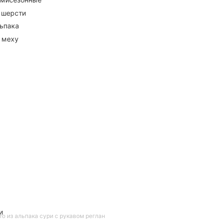
 шерсти
ьпака
 меху
и
то из альпака сури с рукавом реглан