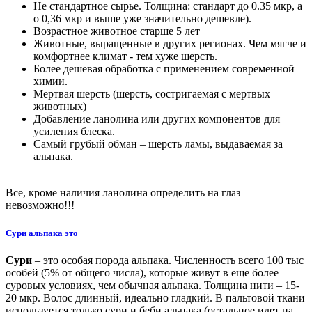
Не стандартное сырье. Толщина: стандарт до 0.35 мкр, а
о 0,36 мкр и выше уже значительно дешевле).
Возрастное животное старше 5 лет
Животные, выращенные в других регионах. Чем мягче и
комфортнее климат - тем хуже шерсть.
Более дешевая обработка с применением современной
химии.
Мертвая шерсть (шерсть, состригаемая с мертвых
животных)
Добавление ланолина или других компонентов для
усиления блеска.
Самый грубый обман – шерсть ламы, выдаваемая за
альпака.
Все, кроме наличия ланолина определить на глаз
невозможно!!!
Сури альпака это
Сури
– это особая порода альпака. Численность всего 100 тыс
особей (5% от общего числа), которые живут в еще более
суровых условиях, чем обычная альпака. Толщина нити – 15-
20 мкр. Волос длинный, идеально гладкий. В пальтовой ткани
используется только сури и беби альпака (остальное идет на