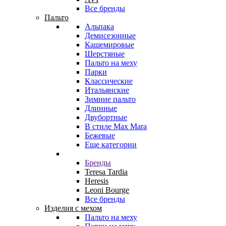
Все бренды
Пальто
Альпака
Демисезонные
Кашемировые
Шерстяные
Пальто на меху
Парки
Классические
Итальянские
Зимние пальто
Длинные
Двубортные
В стиле Max Mara
Бежевые
Еще категории
Бренды
Teresa Tardia
Heresis
Leoni Bourge
Все бренды
Изделия с мехом
Пальто на меху