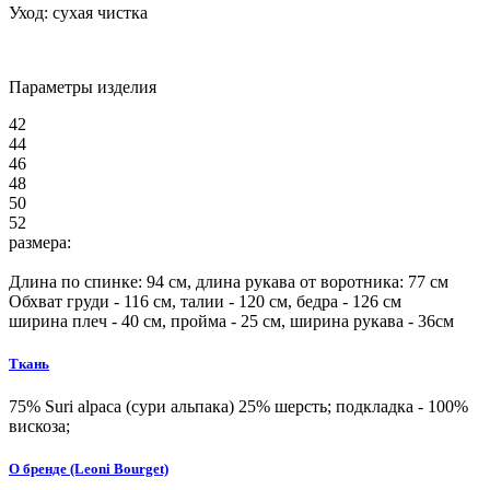
Уход:
сухая чистка
Параметры изделия
42
44
46
48
50
52
размера:
Длина по спинке:
94
см, длина рукава от воротника:
77
см
Обхват груди -
116
см, талии -
120
см, бедра -
126
см
ширина плеч -
40
см, пройма -
25
см, ширина рукава - 36см
Ткань
75% Suri alpaca (сури альпака) 25% шерсть; подкладка - 100%
вискоза;
О бренде (Leoni Bourget)