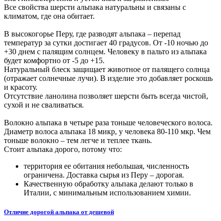
Все свойства шерсти альпака натуральны и связаны с
климатом, где она обитает.
В высокогорье Перу, где разводят альпака – перепад
температур за сутки достигает 40 градусов. От -10 ночью до
+30 днем с палящим солнцем. Человеку в пальто из альпака
будет комфортно от -5 до +15.
Натуральный блеск защищает животное от палящего солнца
(отражает солнечные лучи). В изделие это добавляет роскошь
и красоту.
Отсутствие ланолина позволяет шерсти быть всегда чистой,
сухой и не сваливаться.
Волокно альпака в четыре раза тоньше человеческого волоса.
Диаметр волоса альпака 18 микр, у человека 80-110 мкр. Чем
тоньше волокно – тем легче и теплее ткань.
Стоит альпака дорого, потому что:
территория ее обитания небольшая, численность
ограничена. Доставка сырья из Перу – дорогая.
Качественную обработку альпака делают только в
Италии, с минимальным использованием химии.
Отличие дорогой альпака от дешевой