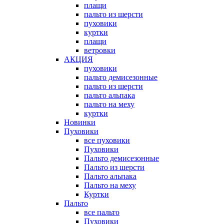
плащи
пальто из шерсти
пуховики
куртки
плащи
ветровки
АКЦИЯ
пуховики
пальто демисезонные
пальто из шерсти
пальто альпака
пальто на меху
куртки
Новинки
Пуховики
все пуховики
Пуховики
Пальто демисезонные
Пальто из шерсти
Пальто альпака
Пальто на меху
Куртки
Пальто
все пальто
Пуховики