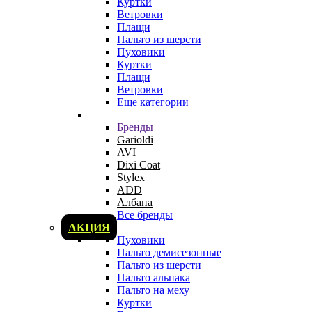
Куртки
Ветровки
Плащи
Пальто из шерсти
Пуховики
Куртки
Плащи
Ветровки
Еще категории
Бренды
Garioldi
AVI
Dixi Coat
Stylex
ADD
Албана
Все бренды
АКЦИЯ
Пуховики
Пальто демисезонные
Пальто из шерсти
Пальто альпака
Пальто на меху
Куртки