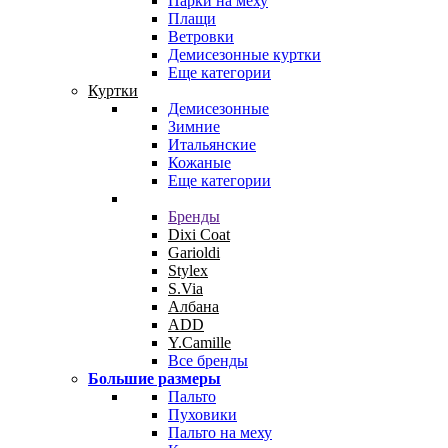
Парки на меху
Плащи
Ветровки
Демисезонные куртки
Еще категории
Куртки
Демисезонные
Зимние
Итальянские
Кожаные
Еще категории
Бренды
Dixi Coat
Garioldi
Stylex
S.Via
Албана
ADD
Y.Camille
Все бренды
Большие размеры
Пальто
Пуховики
Пальто на меху