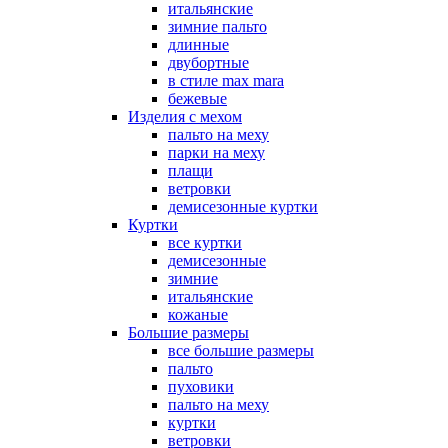
итальянские
зимние пальто
длинные
двубортные
в стиле max mara
бежевые
Изделия с мехом
пальто на меху
парки на меху
плащи
ветровки
демисезонные куртки
Куртки
все куртки
демисезонные
зимние
итальянские
кожаные
Большие размеры
все большие размеры
пальто
пуховики
пальто на меху
куртки
ветровки