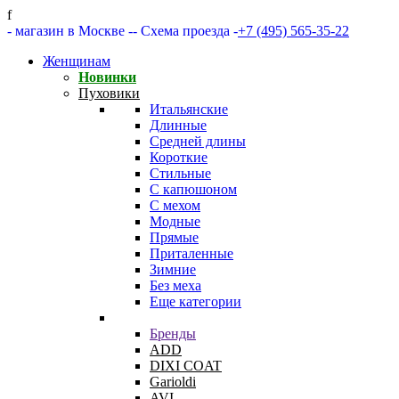
f
- магазин в Москве -
- Схема проезда -
+7 (495) 565-35-22
Женщинам
Новинки
Пуховики
Итальянские
Длинные
Средней длины
Короткие
Стильные
С капюшоном
С мехом
Модные
Прямые
Приталенные
Зимние
Без меха
Еще категории
Бренды
ADD
DIXI COAT
Garioldi
AVI