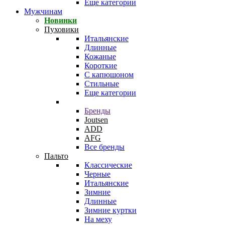
Еще категории
Мужчинам
Новинки
Пуховики
Итальянские
Длинные
Кожаные
Короткие
С капюшоном
Стильные
Еще категории
Бренды
Joutsen
ADD
AFG
Все бренды
Пальто
Классические
Черные
Итальянские
Зимние
Длинные
Зимние куртки
На меху