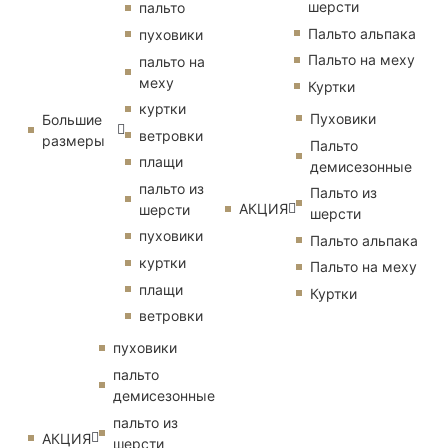
шерсти
пальто
Пальто альпака
пуховики
Пальто на меху
пальто на
меху
Куртки
куртки
Пуховики
Большие
ветровки
размеры
Пальто
плащи
демисезонные
пальто из
Пальто из
АКЦИЯ
шерсти
шерсти
пуховики
Пальто альпака
куртки
Пальто на меху
плащи
Куртки
ветровки
пуховики
пальто
демисезонные
пальто из
АКЦИЯ
шерсти