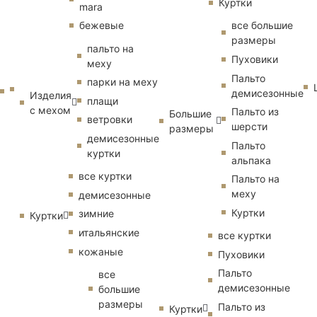
Куртки
mara
бежевые
все большие
размеры
пальто на
Пуховики
меху
Пальто
парки на меху
демисезонные
Изделия
плащи
с мехом
Пальто из
Большие
ветровки
шерсти
размеры
демисезонные
Пальто
куртки
альпака
все куртки
Пальто на
меху
демисезонные
Куртки
зимние
Куртки
итальянские
все куртки
кожаные
Пуховики
Пальто
все
демисезонные
большие
размеры
Пальто из
Куртки