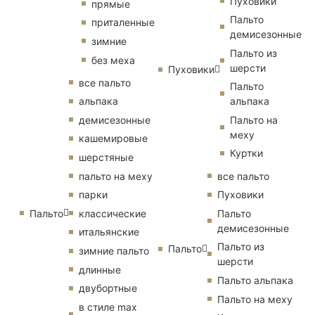
Пуховики
прямые
Пальто
приталенные
демисезонные
зимние
Пальто из
без меха
шерсти
Пуховики
все пальто
Пальто
альпака
альпака
демисезонные
Пальто на
меху
кашемировые
Куртки
шерстяные
пальто на меху
все пальто
парки
Пуховики
Пальто
классические
Пальто
демисезонные
итальянские
Пальто из
Пальто
зимние пальто
шерсти
длинные
Пальто альпака
двубортные
Пальто на меху
в стиле max