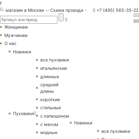
f
- магазин в Москве -
- Схема проезда -
+7 (495) 565-35-22
0
0
Женщинам
Мужчинам
О нас
Новинки
все пуховики
итальянские
длинные
средней
длины
короткие
стильные
Пуховики
с капюшоном
Новинки
с мехом
все пуховики
модные