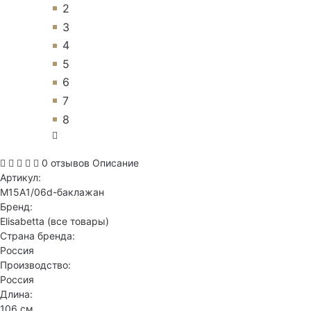
2
3
4
5
6
7
8
0 отзывов
Описание
Артикул:
M15A1/06d-баклажан
Бренд:
Elisabetta
(все товары)
Страна бренда:
Россия
Производство:
Россия
Длина:
106 см