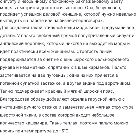
силуэту и необычному спокойному баклажановому цвету
модель смотрится дорого и изысканно. Она, безусловно,
подойдет успешной деловой женщине, которой нужно идеально
выглядеть на работе или на бизнес-переговорах.
Для создания такой стильной вещи модельеры продумали все
детали. У пальто свободный прямой полуприталенный силуэт и
английский воротник, который никогда не выходит из моды и
идет практически всем женщинам. Строгость линий
поддерживается за счет не очень широкого цельнокроеного
рукава и незаметных, спрятанных в швы карманов. Пальто
застегивается на две пуговицы: одна из них прячется в
потайной супатной застежке, а другая видна под воротником.
Талию подчеркивает красивый мягкий широкий пояс.
Благородства образу добавляют отделка гарусной нитью с
имитацией ручного стежка и замечательная мягкая структура
шерстяной ткани, в состав которой входит небольшое
количество кашемира. Ткань теплая, поэтому пальто можно
носить при температуре до –5˚С.