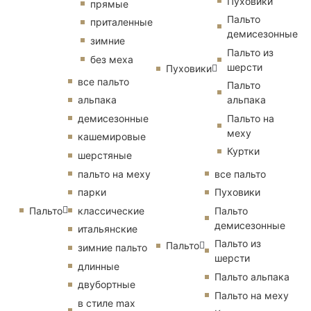
Пуховики
прямые
Пальто
приталенные
демисезонные
зимние
Пальто из
без меха
шерсти
Пуховики
все пальто
Пальто
альпака
альпака
демисезонные
Пальто на
меху
кашемировые
Куртки
шерстяные
пальто на меху
все пальто
парки
Пуховики
Пальто
классические
Пальто
демисезонные
итальянские
Пальто из
Пальто
зимние пальто
шерсти
длинные
Пальто альпака
двубортные
Пальто на меху
в стиле max