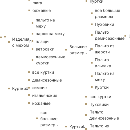
Куртки
mara
бежевые
все большие
размеры
пальто на
Пуховики
меху
Пальто
парки на меху
демисезонные
Изделия
плащи
с мехом
Пальто из
Большие
ветровки
шерсти
размеры
демисезонные
Пальто
куртки
альпака
все куртки
Пальто на
меху
демисезонные
Куртки
зимние
Куртки
итальянские
все куртки
кожаные
Пуховики
Пальто
все
демисезонные
большие
размеры
Пальто из
Куртки