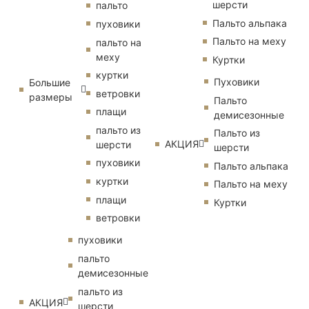
шерсти
пальто
Пальто альпака
пуховики
Пальто на меху
пальто на
меху
Куртки
куртки
Пуховики
Большие
ветровки
размеры
Пальто
плащи
демисезонные
пальто из
Пальто из
АКЦИЯ
шерсти
шерсти
пуховики
Пальто альпака
куртки
Пальто на меху
плащи
Куртки
ветровки
пуховики
пальто
демисезонные
пальто из
АКЦИЯ
шерсти