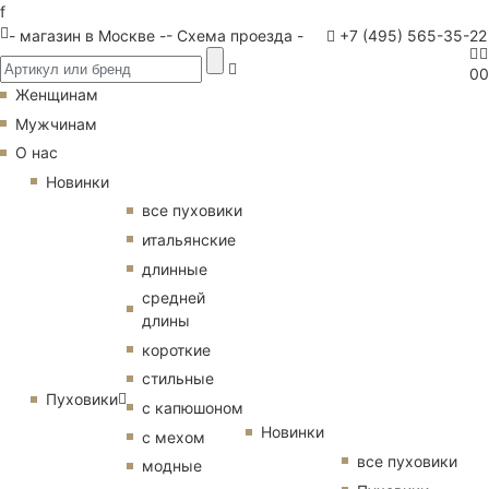
f
- магазин в Москве -
- Схема проезда -
+7 (495) 565-35-22
0
0
Женщинам
Мужчинам
О нас
Новинки
все пуховики
итальянские
длинные
средней
длины
короткие
стильные
Пуховики
с капюшоном
Новинки
с мехом
все пуховики
модные