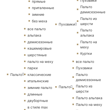
Пуховики
прямые
Пальто
приталенные
демисезонные
зимние
Пальто из
без меха
шерсти
Пуховики
все пальто
Пальто
альпака
альпака
демисезонные
Пальто на
меху
кашемировые
Куртки
шерстяные
пальто на меху
все пальто
парки
Пуховики
Пальто
классические
Пальто
демисезонные
итальянские
Пальто из
Пальто
зимние пальто
шерсти
длинные
Пальто альпака
двубортные
Пальто на меху
в стиле max