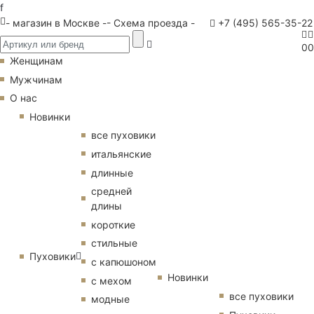
f
- магазин в Москве -
- Схема проезда -
+7 (495) 565-35-22
0
0
Женщинам
Мужчинам
О нас
Новинки
все пуховики
итальянские
длинные
средней
длины
короткие
стильные
Пуховики
с капюшоном
Новинки
с мехом
все пуховики
модные