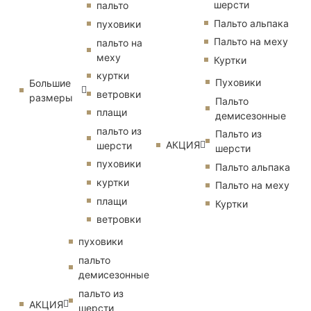
шерсти
пальто
Пальто альпака
пуховики
Пальто на меху
пальто на
меху
Куртки
куртки
Пуховики
Большие
ветровки
размеры
Пальто
плащи
демисезонные
пальто из
Пальто из
АКЦИЯ
шерсти
шерсти
пуховики
Пальто альпака
куртки
Пальто на меху
плащи
Куртки
ветровки
пуховики
пальто
демисезонные
пальто из
АКЦИЯ
шерсти