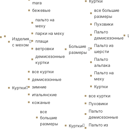
Куртки
mara
бежевые
все большие
размеры
пальто на
Пуховики
меху
Пальто
парки на меху
демисезонные
Изделия
плащи
с мехом
Пальто из
Большие
ветровки
шерсти
размеры
демисезонные
Пальто
куртки
альпака
все куртки
Пальто на
меху
демисезонные
Куртки
зимние
Куртки
итальянские
все куртки
кожаные
Пуховики
Пальто
все
демисезонные
большие
размеры
Пальто из
Куртки