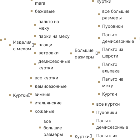
Куртки
mara
бежевые
все большие
размеры
пальто на
Пуховики
меху
Пальто
парки на меху
демисезонные
Изделия
плащи
с мехом
Пальто из
Большие
ветровки
шерсти
размеры
демисезонные
Пальто
куртки
альпака
все куртки
Пальто на
меху
демисезонные
Куртки
зимние
Куртки
итальянские
все куртки
кожаные
Пуховики
Пальто
все
демисезонные
большие
размеры
Пальто из
Куртки