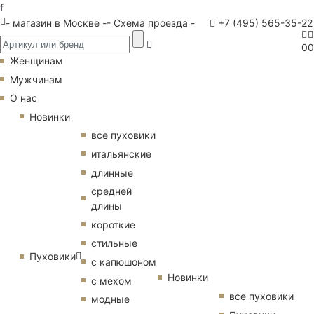
f
- магазин в Москве -
- Схема проезда -
+7 (495) 565-35-22
0
0
Женщинам
Мужчинам
О нас
Новинки
все пуховики
итальянские
длинные
средней
длины
короткие
стильные
Пуховики
с капюшоном
Новинки
с мехом
все пуховики
модные