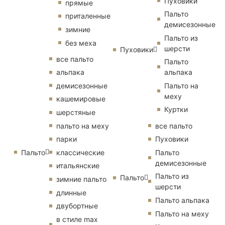
Пуховики
прямые
Пальто
приталенные
демисезонные
зимние
Пальто из
без меха
шерсти
Пуховики
все пальто
Пальто
альпака
альпака
демисезонные
Пальто на
меху
кашемировые
Куртки
шерстяные
пальто на меху
все пальто
парки
Пуховики
Пальто
классические
Пальто
демисезонные
итальянские
Пальто из
Пальто
зимние пальто
шерсти
длинные
Пальто альпака
двубортные
Пальто на меху
в стиле max