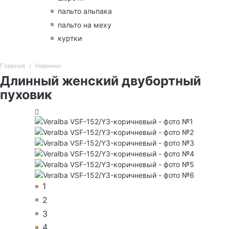
пальто альпака
пальто на меху
куртки
Главная
Новинки
Длинный женский двубортный
пуховик
1
2
3
4