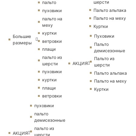
шерсти
пальто
Пальто альпака
пуховики
Пальто на меху
пальто на
меху
Куртки
куртки
Пуховики
Большие
ветровки
размеры
Пальто
плащи
демисезонные
пальто из
Пальто из
АКЦИЯ
шерсти
шерсти
пуховики
Пальто альпака
куртки
Пальто на меху
плащи
Куртки
ветровки
пуховики
пальто
демисезонные
пальто из
АКЦИЯ
шерсти