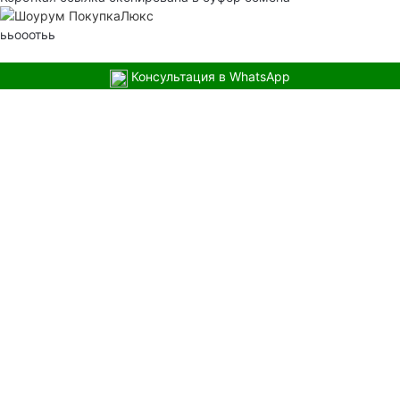
ььооотьь
Консультация в WhatsApp