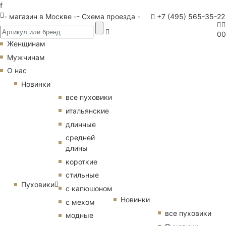
f
- магазин в Москве -
- Схема проезда -
+7 (495) 565-35-22
0
0
Женщинам
Мужчинам
О нас
Новинки
все пуховики
итальянские
длинные
средней
длины
короткие
стильные
Пуховики
с капюшоном
Новинки
с мехом
все пуховики
модные