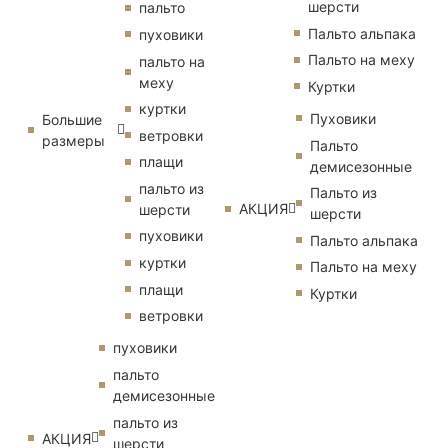
шерсти
пальто
Пальто альпака
пуховики
Пальто на меху
пальто на
меху
Куртки
куртки
Пуховики
Большие
ветровки
размеры
Пальто
плащи
демисезонные
пальто из
Пальто из
АКЦИЯ
шерсти
шерсти
пуховики
Пальто альпака
куртки
Пальто на меху
плащи
Куртки
ветровки
пуховики
пальто
демисезонные
пальто из
АКЦИЯ
шерсти