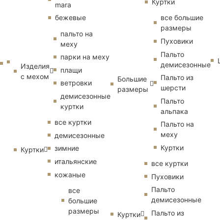
Куртки
mara
бежевые
все большие
размеры
пальто на
Пуховики
меху
Пальто
парки на меху
демисезонные
Изделия
плащи
с мехом
Пальто из
Большие
ветровки
шерсти
размеры
демисезонные
Пальто
куртки
альпака
все куртки
Пальто на
меху
демисезонные
Куртки
зимние
Куртки
итальянские
все куртки
кожаные
Пуховики
Пальто
все
демисезонные
большие
размеры
Пальто из
Куртки