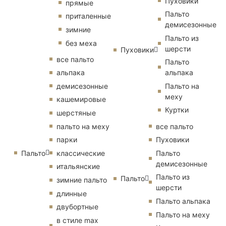
Пуховики
прямые
Пальто
приталенные
демисезонные
зимние
Пальто из
без меха
шерсти
Пуховики
все пальто
Пальто
альпака
альпака
демисезонные
Пальто на
меху
кашемировые
Куртки
шерстяные
пальто на меху
все пальто
парки
Пуховики
Пальто
классические
Пальто
демисезонные
итальянские
Пальто из
Пальто
зимние пальто
шерсти
длинные
Пальто альпака
двубортные
Пальто на меху
в стиле max