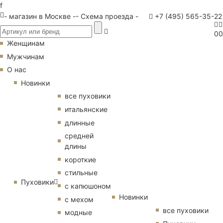
f
- магазин в Москве -
- Схема проезда -
+7 (495) 565-35-22
0
0
Женщинам
Мужчинам
О нас
Новинки
все пуховики
итальянские
длинные
средней
длины
короткие
стильные
Пуховики
с капюшоном
Новинки
с мехом
все пуховики
модные