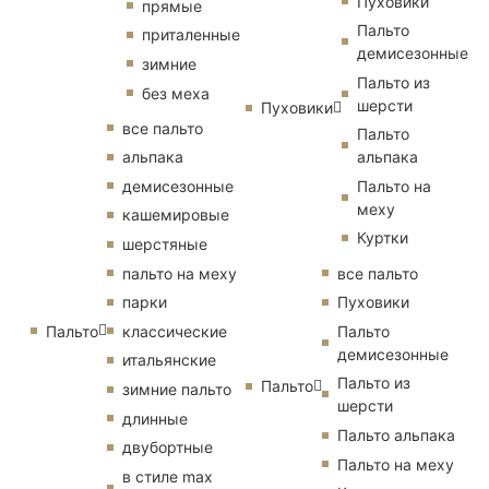
Пуховики
прямые
Пальто
приталенные
демисезонные
зимние
Пальто из
без меха
шерсти
Пуховики
все пальто
Пальто
альпака
альпака
демисезонные
Пальто на
меху
кашемировые
Куртки
шерстяные
пальто на меху
все пальто
парки
Пуховики
Пальто
классические
Пальто
демисезонные
итальянские
Пальто из
Пальто
зимние пальто
шерсти
длинные
Пальто альпака
двубортные
Пальто на меху
в стиле max