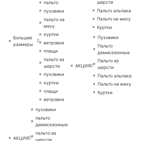
шерсти
пальто
Пальто альпака
пуховики
Пальто на меху
пальто на
меху
Куртки
куртки
Пуховики
Большие
ветровки
размеры
Пальто
плащи
демисезонные
пальто из
Пальто из
АКЦИЯ
шерсти
шерсти
пуховики
Пальто альпака
куртки
Пальто на меху
плащи
Куртки
ветровки
пуховики
пальто
демисезонные
пальто из
АКЦИЯ
шерсти