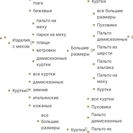
Куртки
mara
бежевые
все большие
размеры
пальто на
Пуховики
меху
Пальто
парки на меху
демисезонные
Изделия
плащи
с мехом
Пальто из
Большие
ветровки
шерсти
размеры
демисезонные
Пальто
куртки
альпака
все куртки
Пальто на
меху
демисезонные
Куртки
зимние
Куртки
итальянские
все куртки
кожаные
Пуховики
Пальто
все
демисезонные
большие
размеры
Пальто из
Куртки