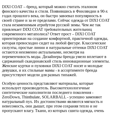
DIXI COAT – бренд, который можно считать эталоном
финского качества и стиля. Появившись в Финляндии в 90-х
годах прошлого века, он быстро завоевал популярность в
своей стране и за ее пределами. Сейчас одежда от DIXI COAT
стала незаменимым атрибутом русской зимы. Чем же так
привлекает DIXI COAT требовательных жительниц
современного мегаполиса? Ответ прост – DIXI COAT
ориентирован на создание комфортной, практичной одежды,
которая превосходно сидит на любой фигуре. Классические
силуэты, простые линии и натуральные оттенки DIXI COAT
остаются неизменно актуальными, несмотря на
переменчивость моды. Дизайнеры бренда умело вплетают в
сдержанный скандинавский стиль инновационные элементы.
Женские куртки и пуховики DIXI COAT носят и молодые
девушки, и их стильные мамы - в ассортименте бренда
присутствуют модели для разных типажей.
Особую ценность представляют материалы, которые
использует производитель. Высокотехнологичные
синтетические наполнители последнего поколения -
ZeroDown, Thinthulate, SOLARBALL - успешно заменяют
натуральный пух. Их достоинствами являются мягкость и
невесомость, они дышат, при этом сохраняя тепло и не
пропускают влагу. Ткани, из которых сшита одежда, очень