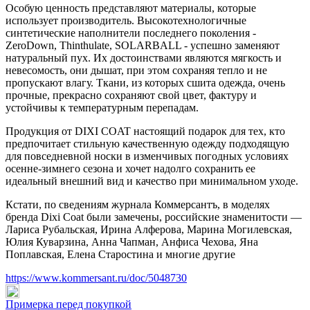
Особую ценность представляют материалы, которые
использует производитель. Высокотехнологичные
синтетические наполнители последнего поколения -
ZeroDown, Thinthulate, SOLARBALL - успешно заменяют
натуральный пух. Их достоинствами являются мягкость и
невесомость, они дышат, при этом сохраняя тепло и не
пропускают влагу. Ткани, из которых сшита одежда, очень
прочные, прекрасно сохраняют свой цвет, фактуру и
устойчивы к температурным перепадам.
Продукция от DIXI COAT настоящий подарок для тех, кто
предпочитает стильную качественную одежду подходящую
для повседневной носки в изменчивых погодных условиях
осенне-зимнего сезона и хочет надолго сохранить ее
идеальный внешний вид и качество при минимальном уходе.
Кстати, по сведениям журнала Коммерсантъ, в моделях
бренда Dixi Coat были замечены, российские знаменитости —
Лариса Рубальская, Ирина Алферова, Марина Могилевская,
Юлия Куварзина, Анна Чапман, Анфиса Чехова, Яна
Поплавская, Елена Старостина и многие другие
https://www.kommersant.ru/doc/5048730
Примерка перед покупкой