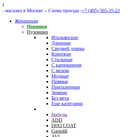
f
- магазин в Москве -
- Схема проезда -
+7 (495) 565-35-22
Женщинам
Новинки
Пуховики
Итальянские
Длинные
Средней длины
Короткие
Стильные
С капюшоном
С мехом
Модные
Прямые
Приталенные
Зимние
Без меха
Еще категории
Бренды
ADD
DIXI COAT
Garioldi
AVI