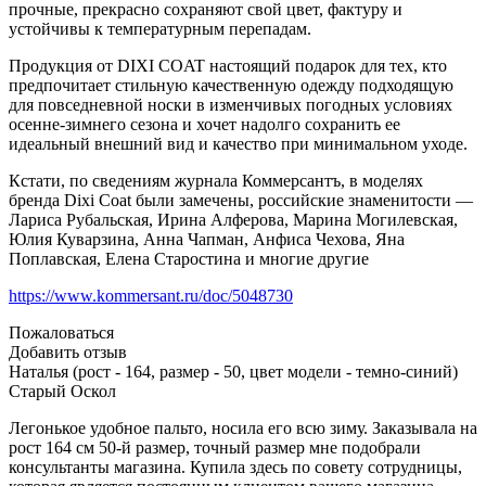
прочные, прекрасно сохраняют свой цвет, фактуру и
устойчивы к температурным перепадам.
Продукция от DIXI COAT настоящий подарок для тех, кто
предпочитает стильную качественную одежду подходящую
для повседневной носки в изменчивых погодных условиях
осенне-зимнего сезона и хочет надолго сохранить ее
идеальный внешний вид и качество при минимальном уходе.
Кстати, по сведениям журнала Коммерсантъ, в моделях
бренда Dixi Coat были замечены, российские знаменитости —
Лариса Рубальская, Ирина Алферова, Марина Могилевская,
Юлия Куварзина, Анна Чапман, Анфиса Чехова, Яна
Поплавская, Елена Старостина и многие другие
https://www.kommersant.ru/doc/5048730
Пожаловаться
Добавить отзыв
Наталья (рост - 164, размер - 50, цвет модели - темно-синий)
Старый Оскол
Легонькое удобное пальто, носила его всю зиму. Заказывала на
рост 164 см 50-й размер, точный размер мне подобрали
консультанты магазина. Купила здесь по совету сотрудницы,