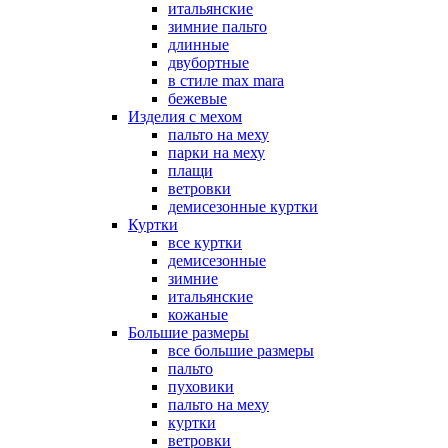
итальянские
зимние пальто
длинные
двубортные
в стиле max mara
бежевые
Изделия с мехом
пальто на меху
парки на меху
плащи
ветровки
демисезонные куртки
Куртки
все куртки
демисезонные
зимние
итальянские
кожаные
Большие размеры
все большие размеры
пальто
пуховики
пальто на меху
куртки
ветровки