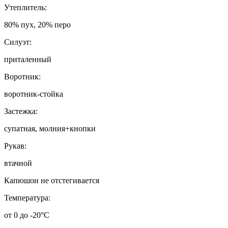
Утеплитель:
80% пух, 20% перо
Силуэт:
приталенный
Воротник:
воротник-стойка
Застежка:
супатная, молния+кнопки
Рукав:
втачной
Капюшон не отстегивается
Т
емпература:
от 0 до -20°C