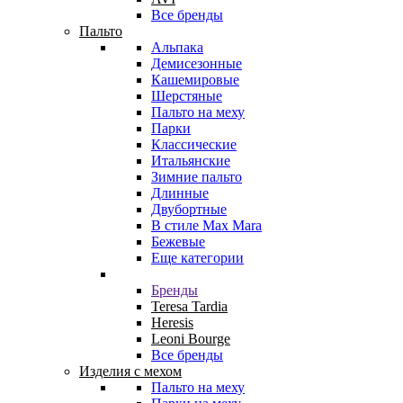
Все бренды
Пальто
Альпака
Демисезонные
Кашемировые
Шерстяные
Пальто на меху
Парки
Классические
Итальянские
Зимние пальто
Длинные
Двубортные
В стиле Max Mara
Бежевые
Еще категории
Бренды
Teresa Tardia
Heresis
Leoni Bourge
Все бренды
Изделия с мехом
Пальто на меху