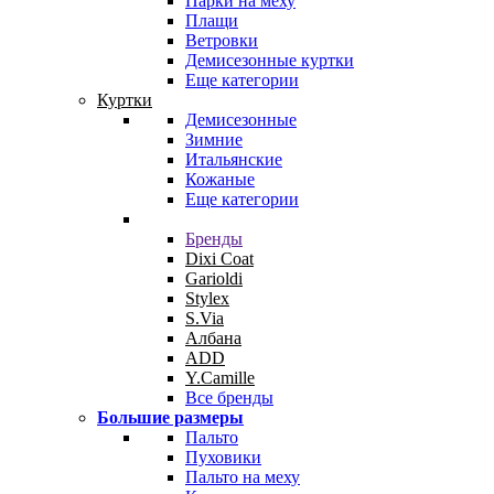
Парки на меху
Плащи
Ветровки
Демисезонные куртки
Еще категории
Куртки
Демисезонные
Зимние
Итальянские
Кожаные
Еще категории
Бренды
Dixi Coat
Garioldi
Stylex
S.Via
Албана
ADD
Y.Camille
Все бренды
Большие размеры
Пальто
Пуховики
Пальто на меху