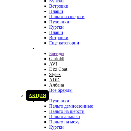
Куртки
Ветровки
Плащи
Пальто из шерсти
Пуховики
Куртки
Плащи
Ветровки
Еще категории
Бренды
Garioldi
AVI
Dixi Coat
Stylex
ADD
Албана
Все бренды
АКЦИЯ
Пуховики
Пальто демисезонные
Пальто из шерсти
Пальто альпака
Пальто на меху
Куртки