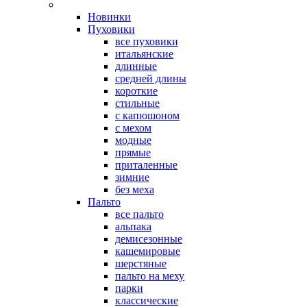
Новинки
Пуховики
все пуховики
итальянские
длинные
средней длины
короткие
стильные
с капюшоном
с мехом
модные
прямые
приталенные
зимние
без меха
Пальто
все пальто
альпака
демисезонные
кашемировые
шерстяные
пальто на меху
парки
классические