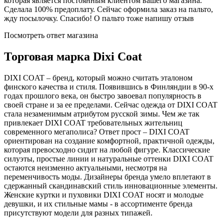
которая является постоянным клиентом вашего магазина.
Сделала 100% предоплату. Сейчас оформила заказ на пальто,
жду посылочку. Спасибо! О пальто тоже напишу отзыв
Посмотреть ответ магазина
Торговая марка Dixi Coat
DIXI COAT – бренд, который можно считать эталоном
финского качества и стиля. Появившись в Финляндии в 90-х
годах прошлого века, он быстро завоевал популярность в
своей стране и за ее пределами. Сейчас одежда от DIXI COAT
стала незаменимым атрибутом русской зимы. Чем же так
привлекает DIXI COAT требовательных жительниц
современного мегаполиса? Ответ прост – DIXI COAT
ориентирован на создание комфортной, практичной одежды,
которая превосходно сидит на любой фигуре. Классические
силуэты, простые линии и натуральные оттенки DIXI COAT
остаются неизменно актуальными, несмотря на
переменчивость моды. Дизайнеры бренда умело вплетают в
сдержанный скандинавский стиль инновационные элементы.
Женские куртки и пуховики DIXI COAT носят и молодые
девушки, и их стильные мамы - в ассортименте бренда
присутствуют модели для разных типажей.