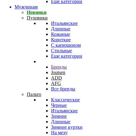
Еще категории
Мужчинам
Новинки
Пуховики
Итальянские
Длинные
Кожаные
Короткие
С капюшоном
Стильные
Еще категории
Бренды
Joutsen
ADD
AFG
Все бренды
Пальто
Классические
Черные
Итальянские
Зимние
Длинные
Зимние куртки
На меху