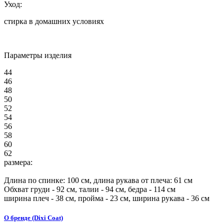
Уход:
стирка в домашних условиях
Параметры изделия
44
46
48
50
52
54
56
58
60
62
размера:
Длина по спинке:
100
см, длина рукава от плеча:
61
см
Обхват груди -
92
см, талии -
94
см, бедра -
114
см
ширина плеч -
38
см, пройма -
23
см, ширина рукава -
36
см
О бренде (Dixi Coat)