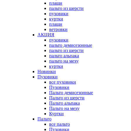
плащи
пальто из шерсти
пуховики
куртки
плащи
ветровки
АКЦИЯ
пуховики
пальто демисезонные
пальто из шерсти
пальто альпака
пальто на меху
куртки
Новинки
Пуховики
все пуховики
Пуховики
Пальто демисезонные
Пальто из шерсти
Пальто альпака
Пальто на меху
Куртки
Пальто
все пальто
Пуховики