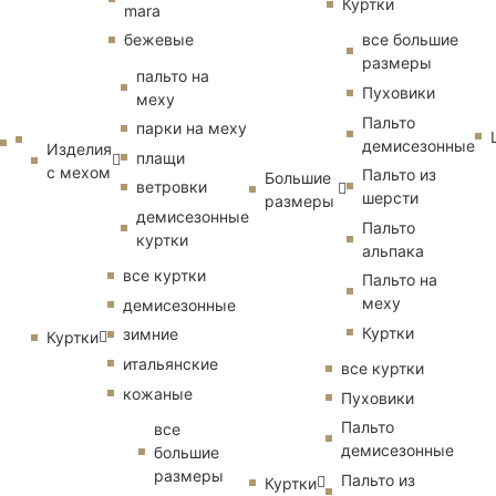
Куртки
mara
бежевые
все большие
размеры
пальто на
Пуховики
меху
Пальто
парки на меху
демисезонные
Изделия
плащи
с мехом
Пальто из
Большие
ветровки
шерсти
размеры
демисезонные
Пальто
куртки
альпака
все куртки
Пальто на
меху
демисезонные
Куртки
зимние
Куртки
итальянские
все куртки
кожаные
Пуховики
Пальто
все
демисезонные
большие
размеры
Пальто из
Куртки