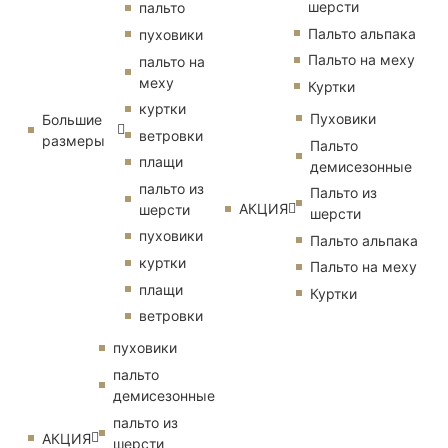
шерсти
пальто
Пальто альпака
пуховики
Пальто на меху
пальто на
меху
Куртки
куртки
Пуховики
Большие
ветровки
размеры
Пальто
плащи
демисезонные
пальто из
Пальто из
АКЦИЯ
шерсти
шерсти
пуховики
Пальто альпака
куртки
Пальто на меху
плащи
Куртки
ветровки
пуховики
пальто
демисезонные
пальто из
АКЦИЯ
шерсти