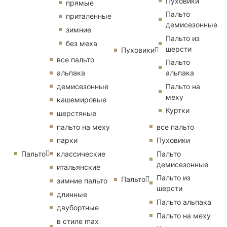
Пуховики
прямые
Пальто
приталенные
демисезонные
зимние
Пальто из
без меха
шерсти
Пуховики
все пальто
Пальто
альпака
альпака
демисезонные
Пальто на
меху
кашемировые
Куртки
шерстяные
пальто на меху
все пальто
парки
Пуховики
Пальто
классические
Пальто
демисезонные
итальянские
Пальто из
Пальто
зимние пальто
шерсти
длинные
Пальто альпака
двубортные
Пальто на меху
в стиле max