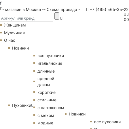
f
- магазин в Москве -
- Схема проезда -
+7 (495) 565-35-22
0
0
Женщинам
Мужчинам
О нас
Новинки
все пуховики
итальянские
длинные
средней
длины
короткие
стильные
Пуховики
с капюшоном
Новинки
с мехом
все пуховики
модные