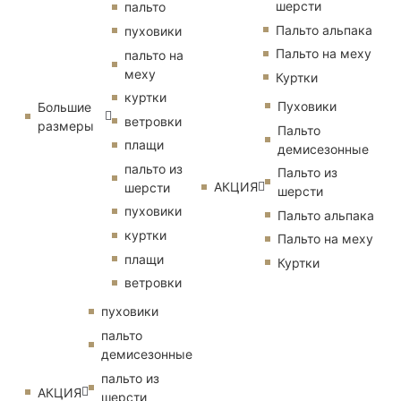
шерсти
пальто
Пальто альпака
пуховики
Пальто на меху
пальто на
меху
Куртки
куртки
Пуховики
Большие
ветровки
размеры
Пальто
плащи
демисезонные
пальто из
Пальто из
АКЦИЯ
шерсти
шерсти
пуховики
Пальто альпака
куртки
Пальто на меху
плащи
Куртки
ветровки
пуховики
пальто
демисезонные
пальто из
АКЦИЯ
шерсти