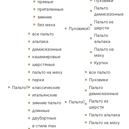
Пуховики
прямые
Пальто
приталенные
демисезонные
зимние
Пальто из
без меха
шерсти
Пуховики
все пальто
Пальто
альпака
альпака
демисезонные
Пальто на
меху
кашемировые
Куртки
шерстяные
пальто на меху
все пальто
парки
Пуховики
Пальто
классические
Пальто
демисезонные
итальянские
Пальто из
Пальто
зимние пальто
шерсти
длинные
Пальто альпака
двубортные
Пальто на меху
в стиле max