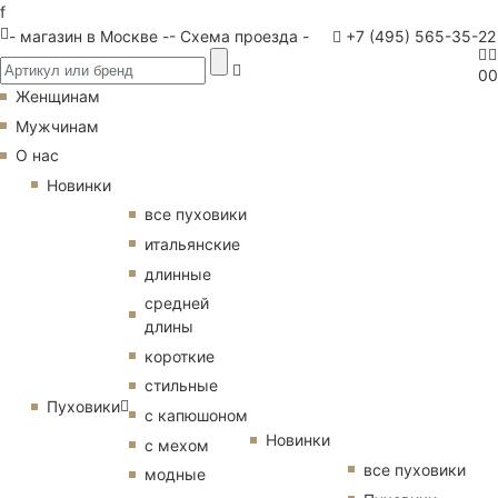
f
- магазин в Москве -
- Схема проезда -
+7 (495) 565-35-22
0
0
Женщинам
Мужчинам
О нас
Новинки
все пуховики
итальянские
длинные
средней
длины
короткие
стильные
Пуховики
с капюшоном
Новинки
с мехом
все пуховики
модные