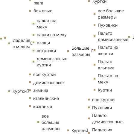
Куртки
mara
бежевые
все большие
размеры
пальто на
Пуховики
меху
Пальто
парки на меху
демисезонные
Изделия
плащи
с мехом
Пальто из
Большие
ветровки
шерсти
размеры
демисезонные
Пальто
куртки
альпака
все куртки
Пальто на
меху
демисезонные
Куртки
зимние
Куртки
итальянские
все куртки
кожаные
Пуховики
Пальто
все
демисезонные
большие
размеры
Пальто из
Куртки