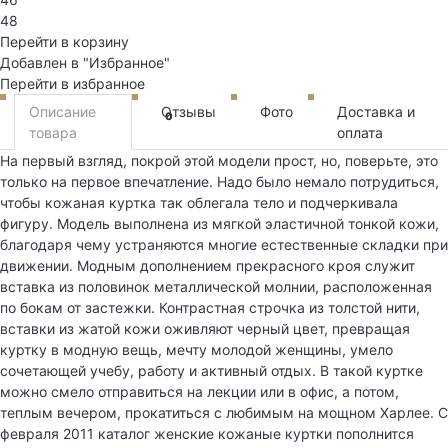
48
Перейти в корзину
Добавлен в "Избранное"
Перейти в избранное
Описание
Отзывы
Фото
Доставка и
0
товара
оплата
На первый взгляд, покрой этой модели прост, но, поверьте, это
только на первое впечатление. Надо было немало потрудиться,
чтобы кожаная куртка так облегала тело и подчеркивала
фигуру. Модель выполнена из мягкой эластичной тонкой кожи,
благодаря чему устраняются многие естественные складки при
движении. Модным дополнением прекрасного кроя служит
вставка из половинок металлической молнии, расположенная
по бокам от застежки. Контрастная строчка из толстой нити,
вставки из жатой кожи оживляют черный цвет, превращая
куртку в модную вещь, мечту молодой женщины, умело
сочетающей учебу, работу и активный отдых. В такой куртке
можно смело отправиться на лекции или в офис, а потом,
теплым вечером, прокатиться с любимым на мощном Харлее. С
февраля 2011 каталог женские кожаные куртки пополнится