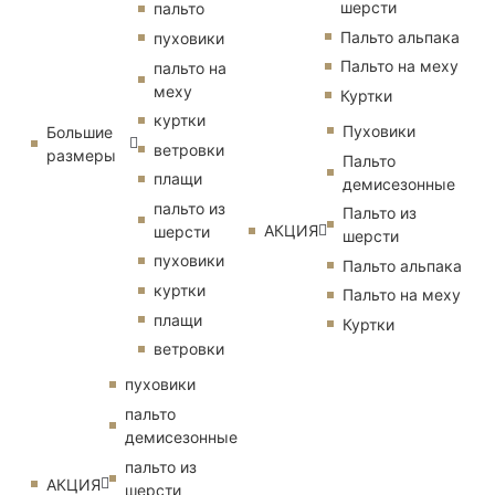
шерсти
пальто
Пальто альпака
пуховики
Пальто на меху
пальто на
меху
Куртки
куртки
Пуховики
Большие
ветровки
размеры
Пальто
плащи
демисезонные
пальто из
Пальто из
АКЦИЯ
шерсти
шерсти
пуховики
Пальто альпака
куртки
Пальто на меху
плащи
Куртки
ветровки
пуховики
пальто
демисезонные
пальто из
АКЦИЯ
шерсти