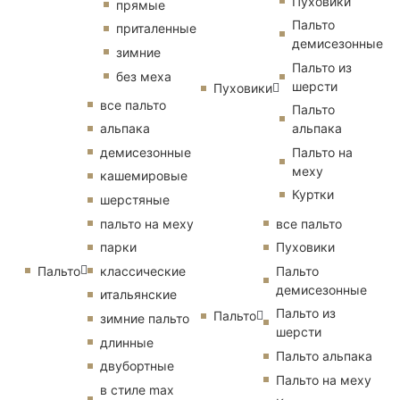
Пуховики
прямые
Пальто
приталенные
демисезонные
зимние
Пальто из
без меха
шерсти
Пуховики
все пальто
Пальто
альпака
альпака
демисезонные
Пальто на
меху
кашемировые
Куртки
шерстяные
пальто на меху
все пальто
парки
Пуховики
Пальто
классические
Пальто
демисезонные
итальянские
Пальто из
Пальто
зимние пальто
шерсти
длинные
Пальто альпака
двубортные
Пальто на меху
в стиле max