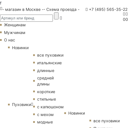
f
- магазин в Москве -
- Схема проезда -
+7 (495) 565-35-22
0
0
Женщинам
Мужчинам
О нас
Новинки
все пуховики
итальянские
длинные
средней
длины
короткие
стильные
Пуховики
с капюшоном
Новинки
с мехом
все пуховики
модные