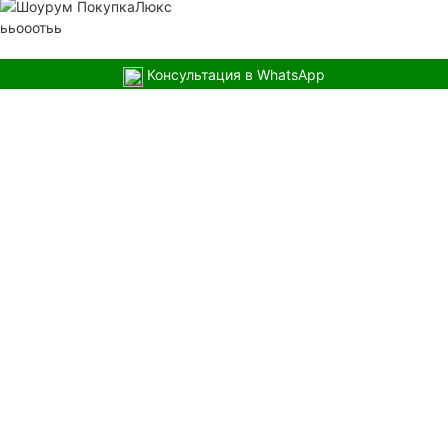
ььооотьь
Консультация в WhatsApp