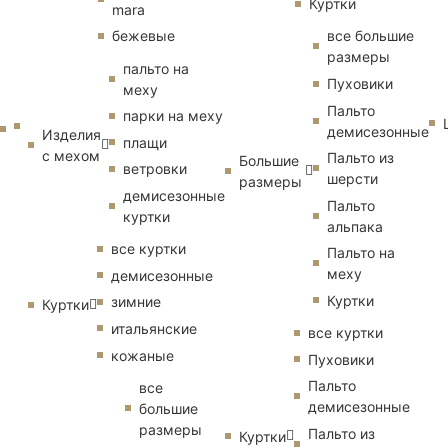
Куртки
mara
бежевые
все большие
размеры
пальто на
Пуховики
меху
Пальто
парки на меху
демисезонные
Изделия
плащи
с мехом
Пальто из
Большие
ветровки
шерсти
размеры
демисезонные
Пальто
куртки
альпака
все куртки
Пальто на
меху
демисезонные
Куртки
зимние
Куртки
итальянские
все куртки
кожаные
Пуховики
Пальто
все
демисезонные
большие
размеры
Пальто из
Куртки