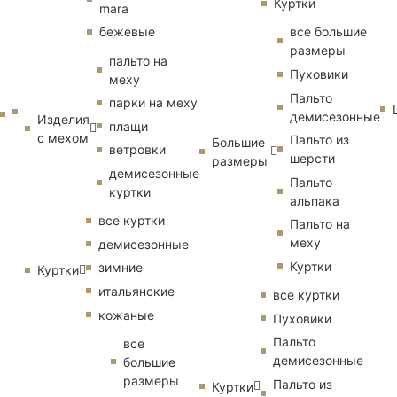
Куртки
mara
бежевые
все большие
размеры
пальто на
Пуховики
меху
Пальто
парки на меху
демисезонные
Изделия
плащи
с мехом
Пальто из
Большие
ветровки
шерсти
размеры
демисезонные
Пальто
куртки
альпака
все куртки
Пальто на
меху
демисезонные
Куртки
зимние
Куртки
итальянские
все куртки
кожаные
Пуховики
Пальто
все
демисезонные
большие
размеры
Пальто из
Куртки