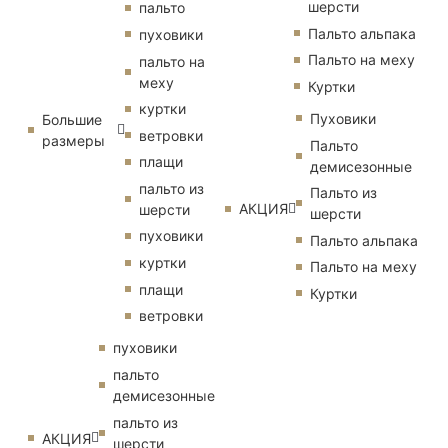
шерсти
пальто
Пальто альпака
пуховики
Пальто на меху
пальто на
меху
Куртки
куртки
Пуховики
Большие
ветровки
размеры
Пальто
плащи
демисезонные
пальто из
Пальто из
АКЦИЯ
шерсти
шерсти
пуховики
Пальто альпака
куртки
Пальто на меху
плащи
Куртки
ветровки
пуховики
пальто
демисезонные
пальто из
АКЦИЯ
шерсти