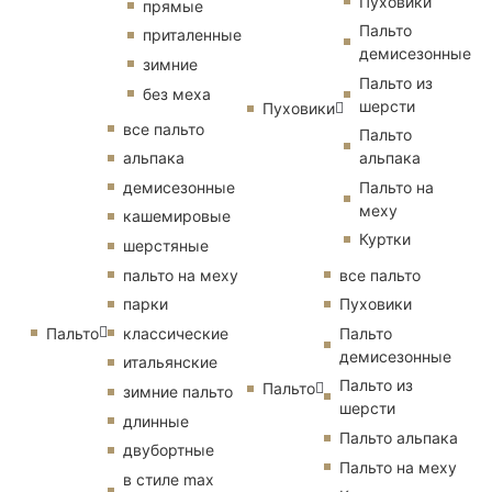
Пуховики
прямые
Пальто
приталенные
демисезонные
зимние
Пальто из
без меха
шерсти
Пуховики
все пальто
Пальто
альпака
альпака
демисезонные
Пальто на
меху
кашемировые
Куртки
шерстяные
пальто на меху
все пальто
парки
Пуховики
Пальто
классические
Пальто
демисезонные
итальянские
Пальто из
Пальто
зимние пальто
шерсти
длинные
Пальто альпака
двубортные
Пальто на меху
в стиле max