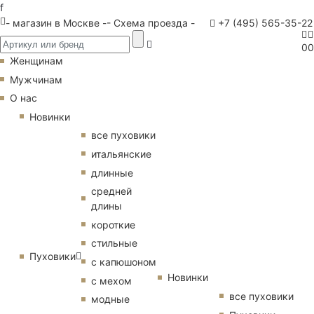
f
- магазин в Москве -
- Схема проезда -
+7 (495) 565-35-22
0
0
Женщинам
Мужчинам
О нас
Новинки
все пуховики
итальянские
длинные
средней
длины
короткие
стильные
Пуховики
с капюшоном
Новинки
с мехом
все пуховики
модные