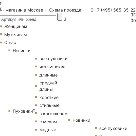
f
- магазин в Москве -
- Схема проезда -
+7 (495) 565-35-22
0
0
Женщинам
Мужчинам
О нас
Новинки
все пуховики
итальянские
длинные
средней
длины
короткие
стильные
Пуховики
с капюшоном
Новинки
с мехом
все пуховики
модные