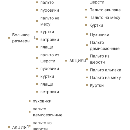
шерсти
пальто
Пальто альпака
пуховики
Пальто на меху
пальто на
меху
Куртки
куртки
Пуховики
Большие
ветровки
размеры
Пальто
плащи
демисезонные
пальто из
Пальто из
АКЦИЯ
шерсти
шерсти
пуховики
Пальто альпака
куртки
Пальто на меху
плащи
Куртки
ветровки
пуховики
пальто
демисезонные
пальто из
АКЦИЯ
шерсти