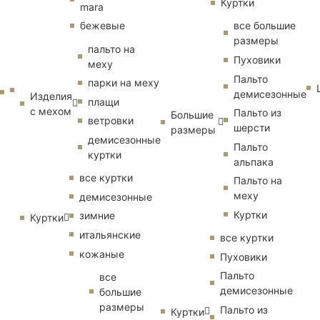
Куртки
mara
бежевые
все большие
размеры
пальто на
Пуховики
меху
Пальто
парки на меху
демисезонные
Изделия
плащи
с мехом
Пальто из
Большие
ветровки
шерсти
размеры
демисезонные
Пальто
куртки
альпака
все куртки
Пальто на
меху
демисезонные
Куртки
зимние
Куртки
итальянские
все куртки
кожаные
Пуховики
Пальто
все
демисезонные
большие
размеры
Пальто из
Куртки