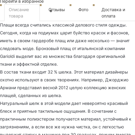
Перейти в избранное
Описание
Отзывы
Фото
Доставка и
0
товара
оплата
Плащи всегда считались классикой делового стиля одежды.
Сегодня, когда на подиумах царит буйство красок и фасонов,
иметь в своем гардеробе плащ или даже несколько — значит
следовать моде. Бронзовый плащ от итальянской компании
Garioldi выделит вас из множества благодаря оригинальной
ткани и эффектной отделке.
В состав ткани входит 32 % шелка. Этот материал дизайнеры
охотно используют в своих творениях. Например, Джорджио
Армани представил весной 2012 целую коллекцию женских
плащей, сделанных из шелка.
Натуральный шелк в этой модели дает невероятно красивый
блеск и приятные тактильные ощущения. В сочетании с
практичным полиэстером получается материал, устойчивый к
загрязнениям, а если все же нужна чистка, он с легкостью
выдержит стирку в машинке при 30 градусах, причем вместе