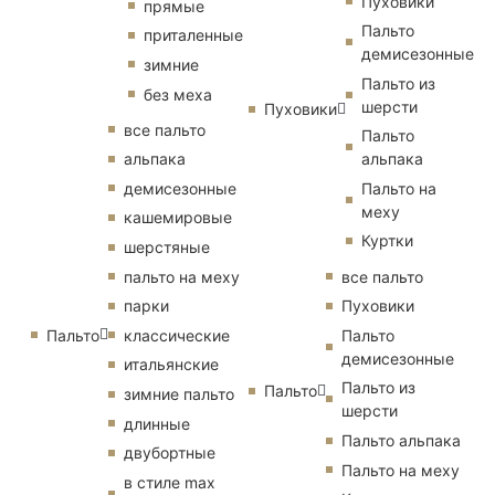
Пуховики
прямые
Пальто
приталенные
демисезонные
зимние
Пальто из
без меха
шерсти
Пуховики
все пальто
Пальто
альпака
альпака
демисезонные
Пальто на
меху
кашемировые
Куртки
шерстяные
пальто на меху
все пальто
парки
Пуховики
Пальто
классические
Пальто
демисезонные
итальянские
Пальто из
Пальто
зимние пальто
шерсти
длинные
Пальто альпака
двубортные
Пальто на меху
в стиле max