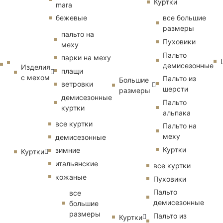
Куртки
mara
бежевые
все большие
размеры
пальто на
Пуховики
меху
Пальто
парки на меху
демисезонные
Изделия
плащи
с мехом
Пальто из
Большие
ветровки
шерсти
размеры
демисезонные
Пальто
куртки
альпака
все куртки
Пальто на
меху
демисезонные
Куртки
зимние
Куртки
итальянские
все куртки
кожаные
Пуховики
Пальто
все
демисезонные
большие
размеры
Пальто из
Куртки