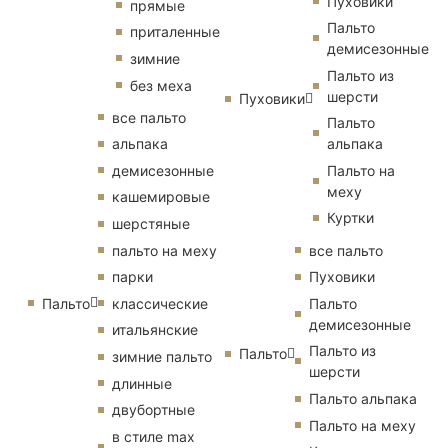
Пуховики
прямые
Пальто
приталенные
демисезонные
зимние
Пальто из
без меха
шерсти
Пуховики
все пальто
Пальто
альпака
альпака
демисезонные
Пальто на
меху
кашемировые
Куртки
шерстяные
пальто на меху
все пальто
парки
Пуховики
Пальто
классические
Пальто
демисезонные
итальянские
Пальто из
Пальто
зимние пальто
шерсти
длинные
Пальто альпака
двубортные
Пальто на меху
в стиле max