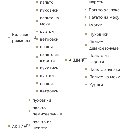
шерсти
пальто
Пальто альпака
пуховики
Пальто на меху
пальто на
меху
Куртки
куртки
Пуховики
Большие
ветровки
размеры
Пальто
плащи
демисезонные
пальто из
Пальто из
АКЦИЯ
шерсти
шерсти
пуховики
Пальто альпака
куртки
Пальто на меху
плащи
Куртки
ветровки
пуховики
пальто
демисезонные
пальто из
АКЦИЯ
шерсти