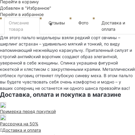
Перейти в корзину
Добавлен в "Избранное"
Перейти в избранное
Описание
Отзывы
Фото
Доставка и
0
товара
оплата
Для этого пальто модельеры взяли редкий сорт овчины –
ширлинг астрахан – удивиельно мягкий и тонкий, по виду
напоминающий нежнейшую каракульчу. Приталенный силуэт и
строгий английский воротник создают образ элегантной,
уверенной в себе женщины. Спинка украшена фигурной
кокеткой и хлястиком с закругленными краями. Металлический
отблеск пуговиц оттеняет глубокую синеву меха. В этом пальто
вы будете чувствовать себя очень комфортно и модно – у
ваших соперниц не останется ни одного шанса превзойти вас!
Доставка, оплата и покупка в магазине
Примерка перед покупкой
Рассрочка на 50%
Доставка и оплата