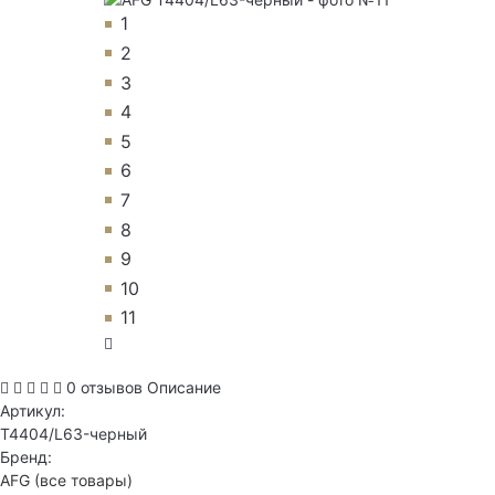
1
2
3
4
5
6
7
8
9
10
11
0 отзывов
Описание
Артикул:
T4404/L63-черный
Бренд:
AFG
(все товары)