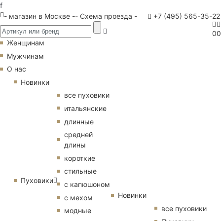
f
- магазин в Москве -
- Схема проезда -
+7 (495) 565-35-22
0
0
Женщинам
Мужчинам
О нас
Новинки
все пуховики
итальянские
длинные
средней
длины
короткие
стильные
Пуховики
с капюшоном
Новинки
с мехом
все пуховики
модные