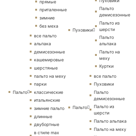
Пуховики
прямые
Пальто
приталенные
демисезонные
зимние
Пальто из
без меха
шерсти
Пуховики
все пальто
Пальто
альпака
альпака
демисезонные
Пальто на
меху
кашемировые
Куртки
шерстяные
пальто на меху
все пальто
парки
Пуховики
Пальто
классические
Пальто
демисезонные
итальянские
Пальто из
Пальто
зимние пальто
шерсти
длинные
Пальто альпака
двубортные
Пальто на меху
в стиле max