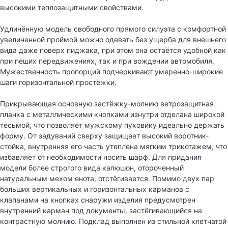
высокими теплозащитными свойствами.
Удлинённую модель свободного прямого силуэта с комфортной
увеличенной проймой можно одевать без ущерба для внешнего
вида даже поверх пиджака, при этом она остаётся удобной как
при пеших передвижениях, так и при вождении автомобиля.
Мужественность пропорций подчеркивают умеренно-широкие
шаги горизонтальной простёжки.
Прикрывающая основную застёжку-молнию ветрозащитная
планка с металлическими кнопками изнутри отделана широкой
тесьмой, что позволяет мужскому пуховику идеально держать
форму. От задуваний сверху защищает высокий воротник-
стойка, внутренняя его часть утеплена мягким трикотажем, что
избавляет от необходимости носить шарф. Для придания
модели более строгого вида капюшон, отороченный
натуральным мехом енота, отстёгивается. Помимо двух пар
больших вертикальных и горизонтальных карманов с
клапанами на кнопках снаружи изделия предусмотрен
внутренний карман под документы, застёгивающийся на
контрастную молнию. Подклад выполнен из стильной клетчатой