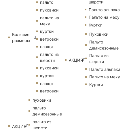
шерсти
пальто
Пальто альпака
пуховики
Пальто на меху
пальто на
меху
Куртки
куртки
Пуховики
Большие
ветровки
размеры
Пальто
плащи
демисезонные
пальто из
Пальто из
АКЦИЯ
шерсти
шерсти
пуховики
Пальто альпака
куртки
Пальто на меху
плащи
Куртки
ветровки
пуховики
пальто
демисезонные
пальто из
АКЦИЯ
шерсти