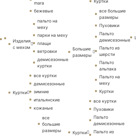
Куртки
mara
бежевые
все большие
размеры
пальто на
Пуховики
меху
Пальто
парки на меху
демисезонные
Изделия
плащи
с мехом
Пальто из
Большие
ветровки
шерсти
размеры
демисезонные
Пальто
куртки
альпака
все куртки
Пальто на
меху
демисезонные
Куртки
зимние
Куртки
итальянские
все куртки
кожаные
Пуховики
Пальто
все
демисезонные
большие
размеры
Пальто из
Куртки