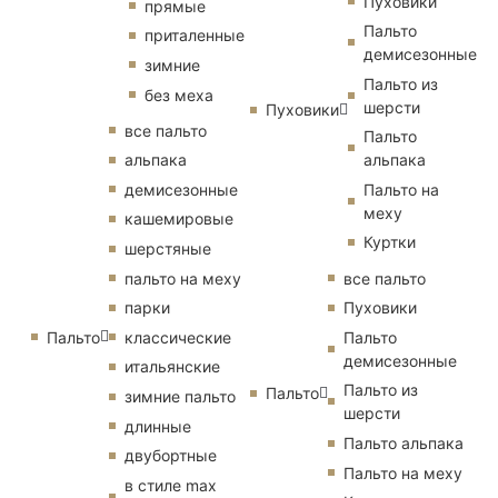
Пуховики
прямые
Пальто
приталенные
демисезонные
зимние
Пальто из
без меха
шерсти
Пуховики
все пальто
Пальто
альпака
альпака
демисезонные
Пальто на
меху
кашемировые
Куртки
шерстяные
пальто на меху
все пальто
парки
Пуховики
Пальто
классические
Пальто
демисезонные
итальянские
Пальто из
Пальто
зимние пальто
шерсти
длинные
Пальто альпака
двубортные
Пальто на меху
в стиле max