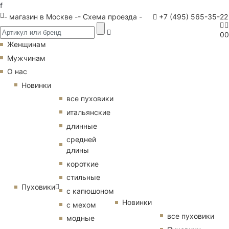
f
- магазин в Москве -
- Схема проезда -
+7 (495) 565-35-22
0
0
Женщинам
Мужчинам
О нас
Новинки
все пуховики
итальянские
длинные
средней
длины
короткие
стильные
Пуховики
с капюшоном
Новинки
с мехом
все пуховики
модные