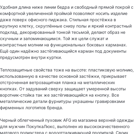
Удобная длина ниже линии бедра и свободный прямой покрой с
комфортной увеличенной проймой позволяют носить изделие
даже поверх офисного пиджака. Стильная простёжка в
крупную клетку, скруглённые снизу полы и яркий контрастный
подклад, декорированный тонкой тесьмой, делают образ не
скучным и запоминающимся. Той же цели служат и
контрастные молнии на функциональных боковых карманах.
Ещё один надёжно застёгивающийся карман под документы
предусмотрен внутри куртки.
Теплозащитные свойства тоже на высоте: пластиковую молнию,
использованную в качестве основной застёжки, прикрывает
отстроченная ветрозащитная планка на металлических
кнопках. От задуваний сверху защищает умеренной высоты
воротник-стойка так же застёгивающийся на кнопку. Все
металлические детали фурнитуры украшены гравировками
фирменных логотипов бренда.
Черный облегченный пуховик AFG из магазина верхней одежды
для мужчин ПокупкаЛюкс, выполнен из высококачественного
матового полиэстера с водоотталкивающей пропиткой. Своих