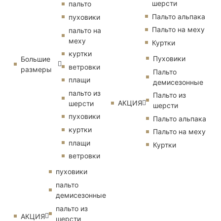
шерсти
пальто
Пальто альпака
пуховики
Пальто на меху
пальто на
меху
Куртки
куртки
Пуховики
Большие
ветровки
размеры
Пальто
плащи
демисезонные
пальто из
Пальто из
АКЦИЯ
шерсти
шерсти
пуховики
Пальто альпака
куртки
Пальто на меху
плащи
Куртки
ветровки
пуховики
пальто
демисезонные
пальто из
АКЦИЯ
шерсти