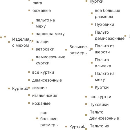
Куртки
mara
бежевые
все большие
размеры
пальто на
Пуховики
меху
Пальто
парки на меху
демисезонные
Изделия
плащи
с мехом
Пальто из
Большие
ветровки
шерсти
размеры
демисезонные
Пальто
куртки
альпака
все куртки
Пальто на
меху
демисезонные
Куртки
зимние
Куртки
итальянские
все куртки
кожаные
Пуховики
Пальто
все
демисезонные
большие
размеры
Пальто из
Куртки