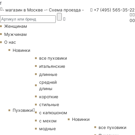
f
- магазин в Москве -
- Схема проезда -
+7 (495) 565-35-22
0
0
Женщинам
Мужчинам
О нас
Новинки
все пуховики
итальянские
длинные
средней
длины
короткие
стильные
Пуховики
с капюшоном
Новинки
с мехом
все пуховики
модные