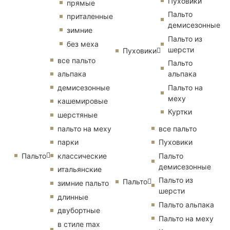
Пуховики
прямые
Пальто
приталенные
демисезонные
зимние
Пальто из
без меха
шерсти
Пуховики
все пальто
Пальто
альпака
альпака
демисезонные
Пальто на
меху
кашемировые
Куртки
шерстяные
пальто на меху
все пальто
парки
Пуховики
Пальто
классические
Пальто
демисезонные
итальянские
Пальто из
Пальто
зимние пальто
шерсти
длинные
Пальто альпака
двубортные
Пальто на меху
в стиле max