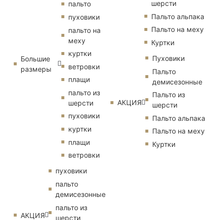
шерсти
пальто
Пальто альпака
пуховики
Пальто на меху
пальто на
меху
Куртки
куртки
Пуховики
Большие
ветровки
размеры
Пальто
плащи
демисезонные
пальто из
Пальто из
АКЦИЯ
шерсти
шерсти
пуховики
Пальто альпака
куртки
Пальто на меху
плащи
Куртки
ветровки
пуховики
пальто
демисезонные
пальто из
АКЦИЯ
шерсти