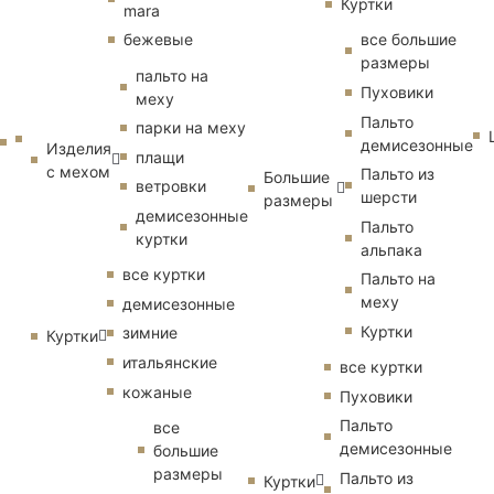
Куртки
mara
бежевые
все большие
размеры
пальто на
Пуховики
меху
Пальто
парки на меху
демисезонные
Изделия
плащи
с мехом
Пальто из
Большие
ветровки
шерсти
размеры
демисезонные
Пальто
куртки
альпака
все куртки
Пальто на
меху
демисезонные
Куртки
зимние
Куртки
итальянские
все куртки
кожаные
Пуховики
Пальто
все
демисезонные
большие
размеры
Пальто из
Куртки