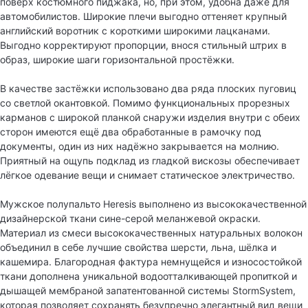
поверх костюмного пиджака, но, при этом, удобна даже для
автомобилистов. Широкие плечи выгодно оттеняет крупный
английский воротник с короткими широкими лацканами.
Выгодно корректируют пропорции, внося стильный штрих в
образ, широкие шаги горизонтальной простёжки.
В качестве застёжки использовано два ряда плоских пуговиц
со светлой окантовкой. Помимо функциональных прорезных
карманов с широкой планкой снаружи изделия внутри с обеих
сторон имеются ещё два обработанные в рамочку под
документы, один из них надёжно закрывается на молнию.
Приятный на ощупь подклад из гладкой вискозы обеспечивает
лёгкое одевание вещи и снимает статическое электричество.
Мужское полупальто Heresis выполнено из высококачественной
дизайнерской ткани сине-серой меланжевой окраски.
Материал из смеси высококачественных натуральных волокон
объединил в себе лучшие свойства шерсти, льна, шёлка и
кашемира. Благородная фактура немнущейся и износостойкой
ткани дополнена уникальной водоотталкивающей пропиткой и
дышащей мембраной запатентованной системы StormSystem,
которая позволяет сохранять безупречно элегантный вид вещи