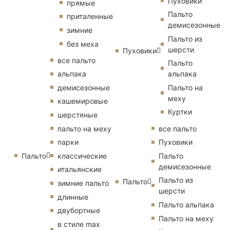
Пуховики
прямые
Пальто
приталенные
демисезонные
зимние
Пальто из
без меха
шерсти
Пуховики
все пальто
Пальто
альпака
альпака
демисезонные
Пальто на
меху
кашемировые
Куртки
шерстяные
пальто на меху
все пальто
парки
Пуховики
Пальто
классические
Пальто
демисезонные
итальянские
Пальто из
Пальто
зимние пальто
шерсти
длинные
Пальто альпака
двубортные
Пальто на меху
в стиле max