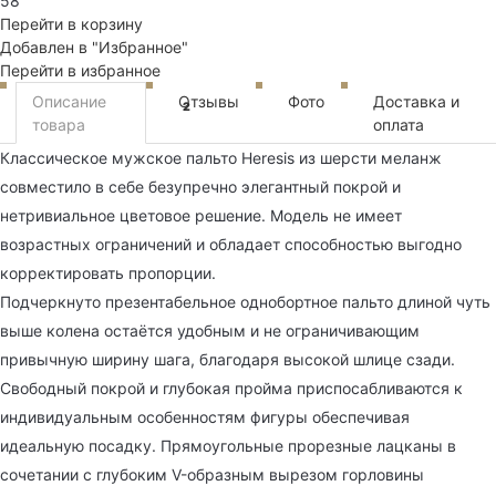
58
Перейти в корзину
Добавлен в "Избранное"
Перейти в избранное
Описание
Отзывы
Фото
Доставка и
2
товара
оплата
Классическое мужское пальто Heresis из шерсти меланж
совместило в себе безупречно элегантный покрой и
нетривиальное цветовое решение. Модель не имеет
возрастных ограничений и обладает способностью выгодно
корректировать пропорции.
Подчеркнуто презентабельное однобортное пальто длиной чуть
выше колена остаётся удобным и не ограничивающим
привычную ширину шага, благодаря высокой шлице сзади.
Свободный покрой и глубокая пройма приспосабливаются к
индивидуальным особенностям фигуры обеспечивая
идеальную посадку. Прямоугольные прорезные лацканы в
сочетании с глубоким V-образным вырезом горловины