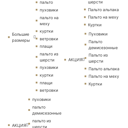
шерсти
пальто
Пальто альпака
пуховики
Пальто на меху
пальто на
меху
Куртки
куртки
Пуховики
Большие
ветровки
размеры
Пальто
плащи
демисезонные
пальто из
Пальто из
АКЦИЯ
шерсти
шерсти
пуховики
Пальто альпака
куртки
Пальто на меху
плащи
Куртки
ветровки
пуховики
пальто
демисезонные
пальто из
АКЦИЯ
шерсти