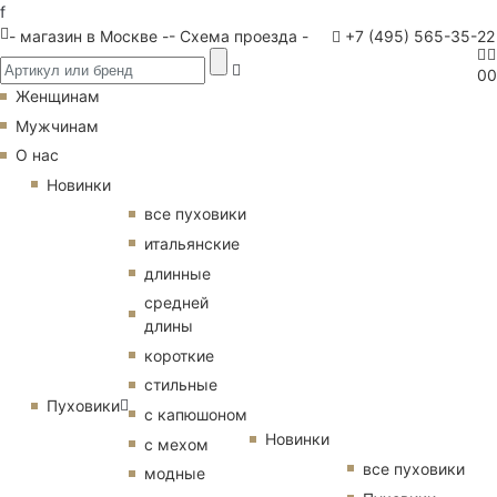
f
- магазин в Москве -
- Схема проезда -
+7 (495) 565-35-22
0
0
Женщинам
Мужчинам
О нас
Новинки
все пуховики
итальянские
длинные
средней
длины
короткие
стильные
Пуховики
с капюшоном
Новинки
с мехом
все пуховики
модные