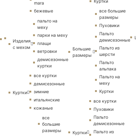
Куртки
mara
бежевые
все большие
размеры
пальто на
Пуховики
меху
Пальто
парки на меху
демисезонные
Изделия
плащи
с мехом
Пальто из
Большие
ветровки
шерсти
размеры
демисезонные
Пальто
куртки
альпака
все куртки
Пальто на
меху
демисезонные
Куртки
зимние
Куртки
итальянские
все куртки
кожаные
Пуховики
Пальто
все
демисезонные
большие
размеры
Пальто из
Куртки