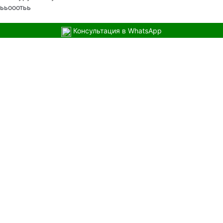
ььооотьь
Консультация в WhatsApp