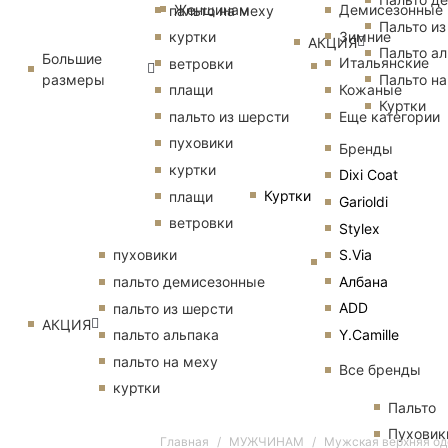
Женщинам
Демисезонные
пальто на меху
Пальто из
Зимние
куртки
АКЦИЯ
Пальто ал
Большие
Итальянские
ветровки
размеры
Пальто на
Кожаные
плащи
Куртки
Еще категории
пальто из шерсти
пуховики
Бренды
куртки
Dixi Coat
Куртки
плащи
Garioldi
ветровки
Stylex
S.Via
пуховики
Албана
пальто демисезонные
ADD
пальто из шерсти
АКЦИЯ
Y.Camille
пальто альпака
пальто на меху
Все бренды
куртки
Пальто
Пуховик
Главная
МУЖЧИНАМ
Мужская верхняя о