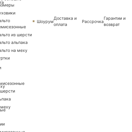
ra
азмеры
уховики
Доставка и
Гарантии и
альто
Шоурум
Рассрочка
оплата
возврат
емисезонные
альто из шерсти
альто альпака
альто на меху
уртки
и
емисезонные
еху
 шерсти
ьпака
 меху
ные
рии
емисезонные