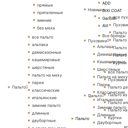
ADD
прямые
Новинки
DIXI COAT
приталенные
все пу
Garioldi
зимние
Пухови
AVI
без меха
Пальто
Все бренды
все пальто
Пальто
Пуховики
альпака
Альпака
Пальто
демисезонные
Демисезонные
Пальто
кашемировые
Кашемировые
Куртки
шерстяные
Шерстяные
все пальт
пальто на меху
Пальто на меху
Пуховики
парки
Парки
Пальто
Пальто д
классические
Классические
Пальто из
Пальто
итальянские
Итальянские
Пальто ал
зимние пальто
Зимние пальто
Пальто на
длинные
Длинные
Куртки
Пальто
двубортные
Двубортные
в