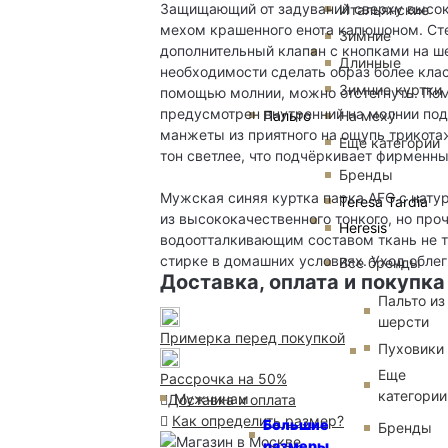
Защищающий от задуваний сверху высок
Итальянские
мехом крашенного енота капюшоном. Сте
Зимние
дополнительный клапан с кнопками на ше
Длинные
необходимости сделать образ более кла
Зимние куртки
помощью молнии, можно отстегнуть. По
предусмотрен внутренний на молнии под
Пальто
На меху
манжеты из приятного на ощупь трикотаж
Еще категории
тон светлее, что подчёркивает фирменны
Бренды
Мужская синяя куртка парка AFG с нат
Teresa Tardia
из высококачественного тонкого, но про
Heresis
водоотталкивающим составом ткань не т
стирке в домашних условиях. Уход обле
Все бренды
Доставка, оплата и покупка
Пальто из
шерсти
Примерка перед покупкой
Пуховики
Еще
Рассрочка на 50%
категории
Мужчинам
Доставка и оплата
Как определить размер?
Большие
Бренды
размеры