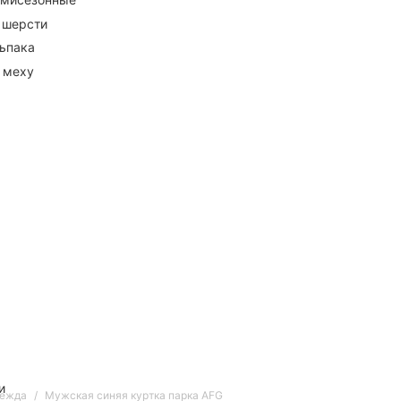
 шерсти
ьпака
 меху
и
дежда
Мужская синяя куртка парка AFG