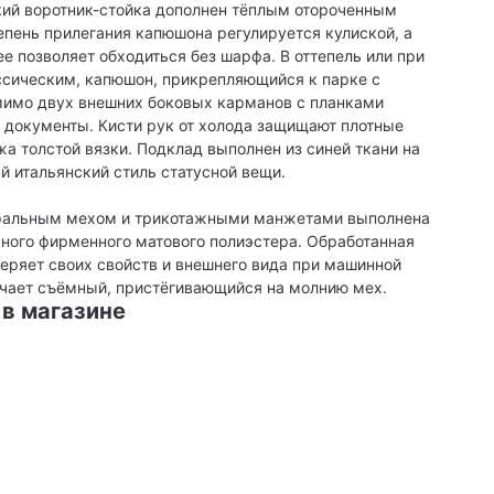
ий воротник-стойка дополнен тёплым отороченным
пень прилегания капюшона регулируется кулиской, а
е позволяет обходиться без шарфа. В оттепель или при
ссическим, капюшон, прикрепляющийся к парке с
мимо двух внешних боковых карманов с планками
 документы. Кисти рук от холода защищают плотные
а толстой вязки. Подклад выполнен из синей ткани на
й итальянский стиль статусной вещи.
уральным мехом и трикотажными манжетами выполнена
чного фирменного матового полиэстера. Обработанная
еряет своих свойств и внешнего вида при машинной
гчает съёмный, пристёгивающийся на молнию мех.
 в магазине