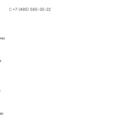
+7 (495) 565-35-22
ины
м
е
ии