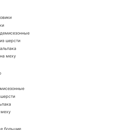
ховики
ки
 демисезонные
 из шерсти
 альпака
 на меху
о
емисезонные
 шерсти
ьпака
 меху
се большие