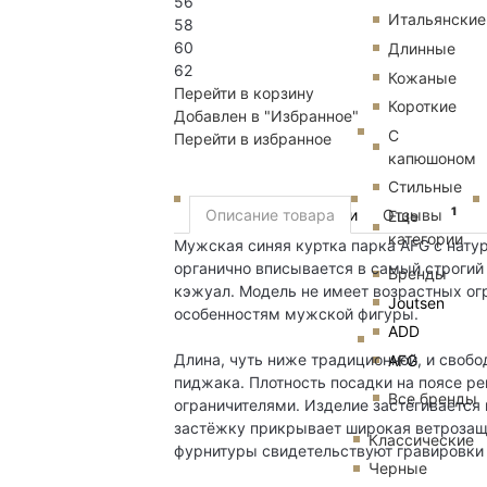
56
Итальянские
58
60
Длинные
62
Кожаные
Перейти в корзину
Короткие
Добавлен в "Избранное"
С
Перейти в избранное
капюшоном
Стильные
1
Пуховики
Описание товара
Отзывы
Еще
категории
Мужская синяя куртка парка AFG с нат
органично вписывается в самый строгий
Бренды
кэжуал. Модель не имеет возрастных ог
Joutsen
особенностям мужской фигуры.
ADD
Длина, чуть ниже традиционной, и свобо
AFG
пиджака. Плотность посадки на поясе ре
Все бренды
ограничителями. Изделие застёгивается
застёжку прикрывает широкая ветрозащи
Классические
фурнитуры свидетельствуют гравировки 
Черные