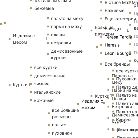
в стиле max mara
В стиле Max Ma
р
бежевые
Бежевые
П
пальто на меху
Еще категории
П
парки на меху
Большие
д
Бренды
размеры
плащи
Изделия с
П
Teresa Tardia
мехом
ветровки
П
Heresis
демисезонные
П
Leoni Bourge
куртки
К
Все бренды
все куртки
все куртк
Пальто на
демисезонные
Пуховики
меху
зимние
Куртки
Пальто д
Парки на м
итальянские
Пальто из
Куртки
Плащи
кожаные
Изделия с
Пальто ал
Ветровки
мехом
все большие
Пальто на
Демисезон
размеры
Куртки
куртки
пальто
Еще катего
Пуховики
пуховики
Пальто д