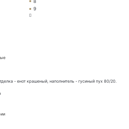
8
9
ные
тделка - енот крашеный, наполнитель - гусиный пух 80/20.
а
рии