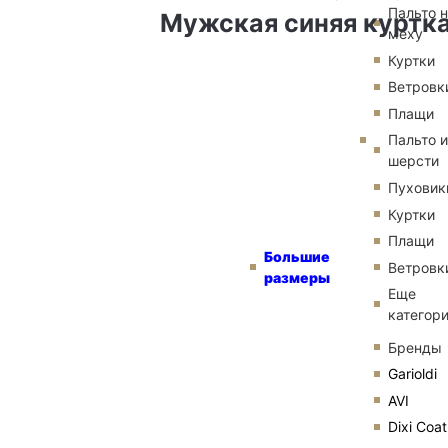
Пальто 
Мужская синяя куртк
меху
Куртки
Ветровк
Плащи
Пальто и
шерсти
Пуховик
Куртки
Плащи
Большие
Ветровк
размеры
Еще
категор
Бренды
Garioldi
AVI
Dixi Coat