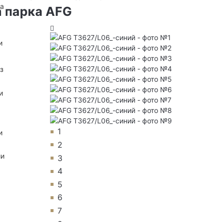
на
а парка AFG
и
з
и
1
и
2
ии
3
4
5
6
7