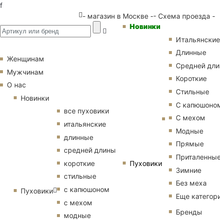
f
- магазин в Москве -
- Схема проезда -
Новинки
Итальянские
Длинные
Женщинам
Средней дл
Мужчинам
Короткие
О нас
Стильные
Новинки
С капюшоно
все пуховики
С мехом
итальянские
Модные
длинные
Прямые
средней длины
Приталенны
Пуховики
короткие
Зимние
стильные
Без меха
с капюшоном
Пуховики
Еще категор
с мехом
Бренды
модные