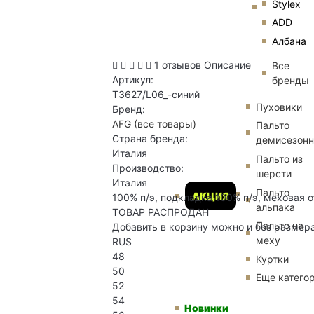
Stylex
ADD
Албана
1 отзывов
Описание
Все
Артикул:
бренды
T3627/L06_-синий
Пуховики
Бренд:
AFG
(все товары)
Пальто
Страна бренда:
демисезон
Италия
Пальто из
Производство:
шерсти
Италия
Пальто
АКЦИЯ
100% п/э, подкладка 100% п/э, меховая о
альпака
ТОВАР РАСПРОДАН
Пальто на
Добавить в корзину можно и без размер
меху
RUS
48
Куртки
50
Еще катего
52
54
Новинки