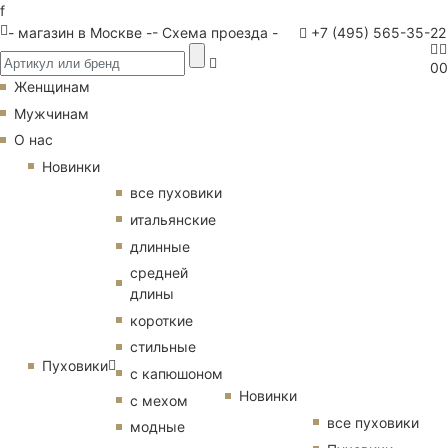
f
- магазин в Москве -
- Схема проезда -
+7 (495) 565-35-22
0
0
Женщинам
Мужчинам
О нас
Новинки
все пуховики
итальянские
длинные
средней
длины
короткие
стильные
Пуховики
с капюшоном
Новинки
с мехом
все пуховики
модные