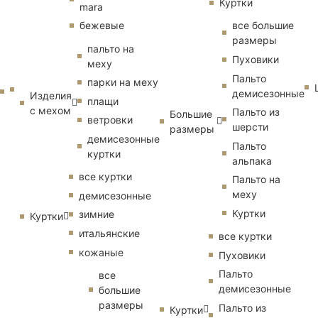
Куртки
mara
бежевые
все большие
размеры
пальто на
Пуховики
меху
Пальто
парки на меху
демисезонные
Изделия
плащи
с мехом
Пальто из
Большие
ветровки
шерсти
размеры
демисезонные
Пальто
куртки
альпака
все куртки
Пальто на
меху
демисезонные
Куртки
зимние
Куртки
итальянские
все куртки
кожаные
Пуховики
Пальто
все
демисезонные
большие
размеры
Пальто из
Куртки