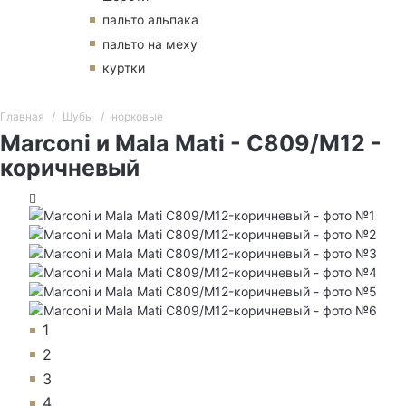
пальто альпака
пальто на меху
куртки
Главная
Шубы
норковые
Marconi и Mala Mati - C809/M12 -
коричневый
1
2
3
4