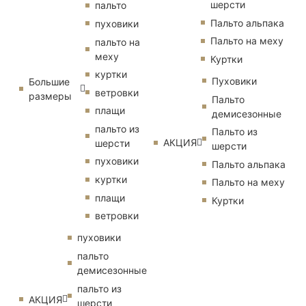
шерсти
пальто
Пальто альпака
пуховики
Пальто на меху
пальто на
меху
Куртки
куртки
Пуховики
Большие
ветровки
размеры
Пальто
плащи
демисезонные
пальто из
Пальто из
АКЦИЯ
шерсти
шерсти
пуховики
Пальто альпака
куртки
Пальто на меху
плащи
Куртки
ветровки
пуховики
пальто
демисезонные
пальто из
АКЦИЯ
шерсти