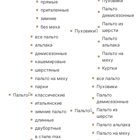
Пуховики
прямые
Пальто
приталенные
демисезонные
зимние
Пальто из
без меха
шерсти
Пуховики
все пальто
Пальто
альпака
альпака
демисезонные
Пальто на
меху
кашемировые
Куртки
шерстяные
пальто на меху
все пальто
парки
Пуховики
Пальто
классические
Пальто
демисезонные
итальянские
Пальто из
Пальто
зимние пальто
шерсти
длинные
Пальто альпака
двубортные
Пальто на меху
в стиле max