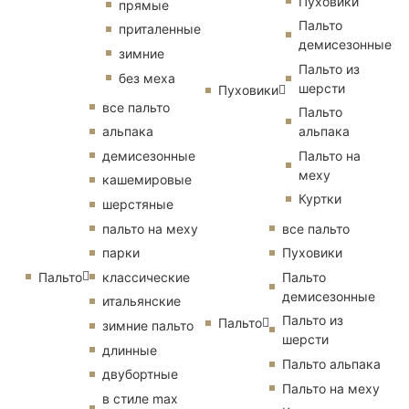
Пуховики
прямые
Пальто
приталенные
демисезонные
зимние
Пальто из
без меха
шерсти
Пуховики
все пальто
Пальто
альпака
альпака
демисезонные
Пальто на
меху
кашемировые
Куртки
шерстяные
пальто на меху
все пальто
парки
Пуховики
Пальто
классические
Пальто
демисезонные
итальянские
Пальто из
Пальто
зимние пальто
шерсти
длинные
Пальто альпака
двубортные
Пальто на меху
в стиле max