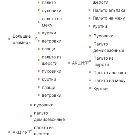
шерсти
пальто
Пальто альпака
пуховики
Пальто на меху
пальто на
меху
Куртки
куртки
Пуховики
Большие
ветровки
размеры
Пальто
плащи
демисезонные
пальто из
Пальто из
АКЦИЯ
шерсти
шерсти
пуховики
Пальто альпака
куртки
Пальто на меху
плащи
Куртки
ветровки
пуховики
пальто
демисезонные
пальто из
АКЦИЯ
шерсти