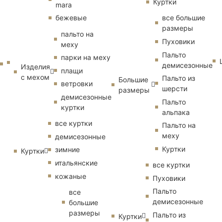
Куртки
mara
бежевые
все большие
размеры
пальто на
Пуховики
меху
Пальто
парки на меху
демисезонные
Изделия
плащи
с мехом
Пальто из
Большие
ветровки
шерсти
размеры
демисезонные
Пальто
куртки
альпака
все куртки
Пальто на
меху
демисезонные
Куртки
зимние
Куртки
итальянские
все куртки
кожаные
Пуховики
Пальто
все
демисезонные
большие
размеры
Пальто из
Куртки