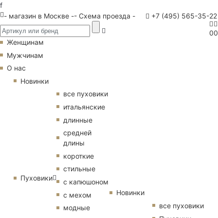
f
- магазин в Москве -
- Схема проезда -
+7 (495) 565-35-22
0
0
Женщинам
Мужчинам
О нас
Новинки
все пуховики
итальянские
длинные
средней
длины
короткие
стильные
Пуховики
с капюшоном
Новинки
с мехом
все пуховики
модные