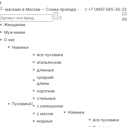
f
- магазин в Москве -
- Схема проезда -
+7 (495) 565-35-22
0
0
Женщинам
Мужчинам
О нас
Новинки
все пуховики
итальянские
длинные
средней
длины
короткие
стильные
Пуховики
с капюшоном
Новинки
с мехом
все пуховики
модные