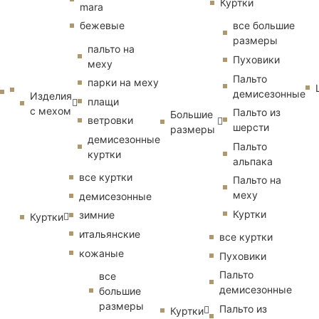
Куртки
mara
бежевые
все большие
размеры
пальто на
Пуховики
меху
Пальто
парки на меху
демисезонные
Изделия
плащи
с мехом
Пальто из
Большие
ветровки
шерсти
размеры
демисезонные
Пальто
куртки
альпака
все куртки
Пальто на
меху
демисезонные
Куртки
зимние
Куртки
итальянские
все куртки
кожаные
Пуховики
Пальто
все
демисезонные
большие
размеры
Пальто из
Куртки