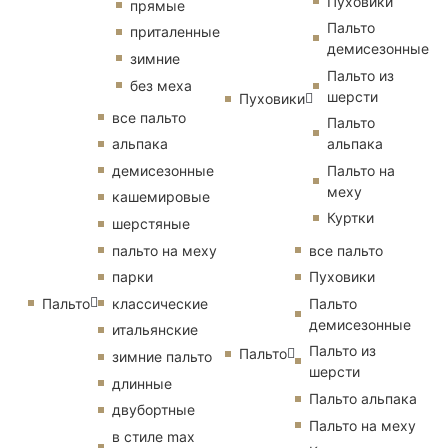
Пуховики
прямые
Пальто
приталенные
демисезонные
зимние
Пальто из
без меха
шерсти
Пуховики
все пальто
Пальто
альпака
альпака
демисезонные
Пальто на
меху
кашемировые
Куртки
шерстяные
пальто на меху
все пальто
парки
Пуховики
Пальто
классические
Пальто
демисезонные
итальянские
Пальто из
Пальто
зимние пальто
шерсти
длинные
Пальто альпака
двубортные
Пальто на меху
в стиле max