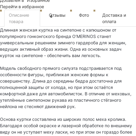
Добавлен в "Избранное"
Перейти в избранное
Описание
Отзывы
Фото
Доставка и
0
товара
оплата
Длинная женская куртка на синтепоне с капюшоном от
популярного гонконгского бренда O’MERINOS станет
универсальным решением зимнего гардероба для женщин,
ведущих активный образ жизни. Одна из основных задач
курток на синтепоне - обеспечить вам легкость.
Модель свободного прямого силуэта подстраивается под
особенности фигуры, приближая женские формы к
совершенству. Длина до середины бедра достаточна для
полноценной защиты от холода, но при этом остаётся
комфортной даже для автомобилисток. В отличие от меховых,
утеплённые синтепоном рукава из пластичного стёганого
нейлона не стесняют движений рук.
Основа куртки составлена из широких полос меха кролика.
Благодаря особой окраске и лазерной обработке по внешнему
виду он не уступает меху ласки, но при этом он гораздо более