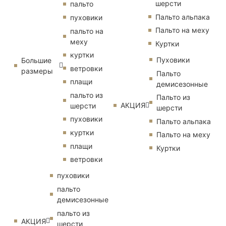
шерсти
пальто
Пальто альпака
пуховики
Пальто на меху
пальто на
меху
Куртки
куртки
Пуховики
Большие
ветровки
размеры
Пальто
плащи
демисезонные
пальто из
Пальто из
АКЦИЯ
шерсти
шерсти
пуховики
Пальто альпака
куртки
Пальто на меху
плащи
Куртки
ветровки
пуховики
пальто
демисезонные
пальто из
АКЦИЯ
шерсти