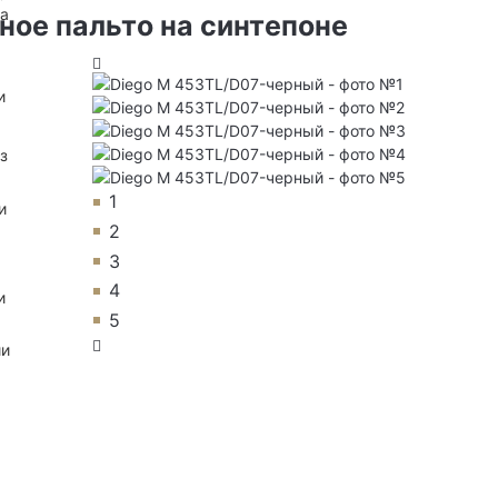
на
ное пальто на синтепоне
и
з
1
и
2
3
4
и
5
ии