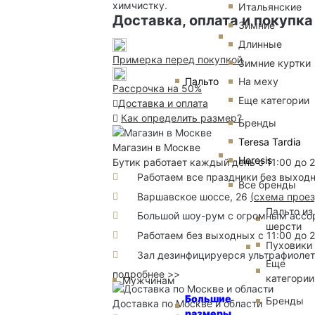
химчистку.
Итальянские
Доставка, оплата и покупка
Зимние
Длинные
Примерка перед покупкой
Зимние куртки
Пальто
На меху
Рассрочка на 50%
Еще категории
Доставка и оплата
Как определить размер?
Бренды
Teresa Tardia
Магазин в Москве
Heresis
Бутик работает каждый день с 11:00 до 
Работаем все праздники без выход
Все бренды
Варшавское шоссе, 26
(
схема прое
Пальто из
Большой шоу-рум с огромным ассорт
шерсти
Работаем без выходных с 11:00 до 
Пуховики
Зал дезинфицируерся ультрафиоле
Еще
подробнее >>
категории
Мужчинам
Большие
Бренды
Доставка по Москве и области
размеры