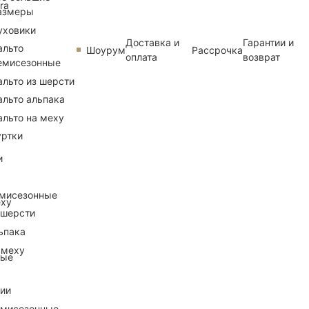
ra
азмеры
уховики
Доставка и
Гарантии и
альто
Шоурум
Рассрочка
оплата
возврат
емисезонные
альто из шерсти
альто альпака
альто на меху
уртки
и
емисезонные
еху
 шерсти
ьпака
 меху
ные
рии
емисезонные