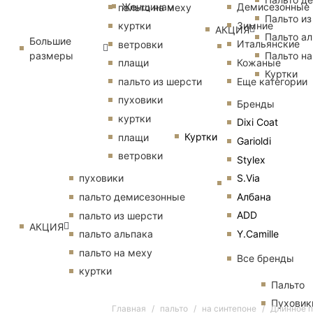
Женщинам
Демисезонные
пальто на меху
Пальто из
Зимние
куртки
АКЦИЯ
Пальто ал
Большие
Итальянские
ветровки
размеры
Пальто на
Кожаные
плащи
Куртки
Еще категории
пальто из шерсти
пуховики
Бренды
куртки
Dixi Coat
Куртки
плащи
Garioldi
ветровки
Stylex
S.Via
пуховики
Албана
пальто демисезонные
ADD
пальто из шерсти
АКЦИЯ
Y.Camille
пальто альпака
пальто на меху
Все бренды
куртки
Пальто
Пуховик
Главная
пальто
на синтепоне
Длинное п