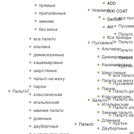
ADD
прямые
Новинки
DIXI COAT
приталенные
все пу
Garioldi
зимние
Пухови
AVI
без меха
Пальто
Все бренды
все пальто
Пальто
Пуховики
альпака
Альпака
Пальто
демисезонные
Демисезонные
Пальто
кашемировые
Кашемировые
Куртки
шерстяные
Шерстяные
все пальт
пальто на меху
Пальто на меху
Пуховики
парки
Парки
Пальто
Пальто д
классические
Классические
Пальто из
Пальто
итальянские
Итальянские
Пальто ал
зимние пальто
Зимние пальто
Пальто на
длинные
Длинные
Куртки
Пальто
двубортные
Двубортные
в