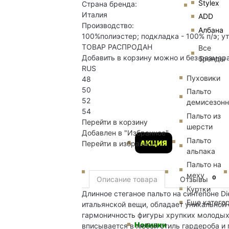
Stylex
Страна бренда:
Италия
ADD
Производство:
Албана
100%полиэстер; подкладка - 100% п/э; ут
ТОВАР РАСПРОДАН
Все
Добавить в корзину можно и без размер
бренды
RUS
Пуховики
48
50
Пальто
52
демисезон
54
Пальто из
Перейти в корзину
шерсти
Добавлен в "Избранное"
Пальто
АКЦИЯ
Перейти в избранное
альпака
Пальто на
меху
0
Описание товара
Отзывы
Куртки
Длинное стеганое пальто на синтепоне D
Еще катего
итальянской вещи, обладает уникальной 
гармоничность фигуры хрупких молодых
Новинки
вписывается в любой стиль гардероба и