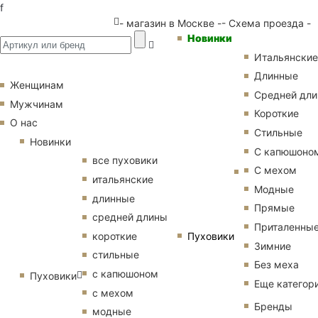
f
- магазин в Москве -
- Схема проезда -
Новинки
Итальянские
Длинные
Женщинам
Средней дл
Мужчинам
Короткие
О нас
Стильные
Новинки
С капюшоно
все пуховики
С мехом
итальянские
Модные
длинные
Прямые
средней длины
Приталенны
Пуховики
короткие
Зимние
стильные
Без меха
с капюшоном
Пуховики
Еще категор
с мехом
Бренды
модные