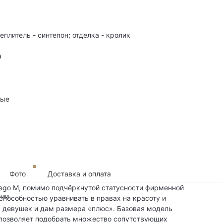
еплитель - синтепон; отделка - кролик
а
ные
Фото
Доставка и оплата
iego M, помимо подчёркнутой статусности фирменной
рии
способностью уравнивать в правах на красоту и
 девушек и дам размера «плюс». Базовая модель
 позволяет подобрать множество сопутствующих