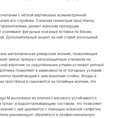
сочетании с чёткой вертикалью асимметричной
делая его стройнее. Сложная геометрия простёжки,
горизонталями, делает женские пропорции
 усиливают фигурные кожаные вставки по бокам,
ой. Дополнительный акцент на ней ставит роскошный
вана металлическая реверсная молния, позволяющая
вания замок прикрыт ветрозащитным клапаном на
ной воротник со скруглёнными углами устилает уютный
ротнике позволяют в зависимости от погодных условий
плотно прилегающий к шее воротник-стойку. Входы в
и простёжки и смыкаются на потайные молнии, что
ego M выполнено из плотного матового устойчивого к
 грязе- и водоотталкивающим составом, что позволяет
рязнения с неё удаляются с помощью влажной салфетки.
итель рекомендует обратиться в профессиональную