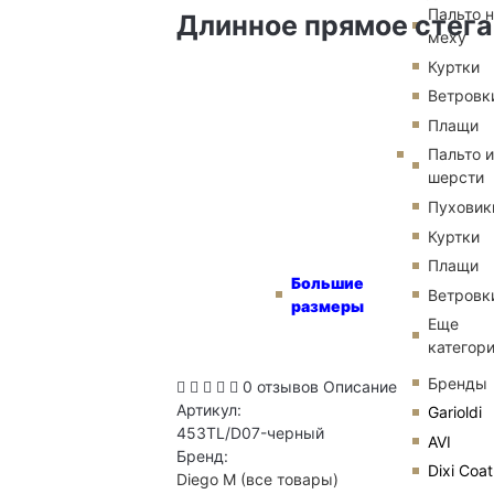
Пальто 
Длинное прямое стега
меху
Куртки
Ветровк
Плащи
Пальто и
шерсти
Пуховик
Куртки
Плащи
Большие
Ветровк
размеры
Еще
категор
Бренды
0 отзывов
Описание
Артикул:
Garioldi
453TL/D07-черный
AVI
Бренд:
Dixi Coat
Diego M
(все товары)