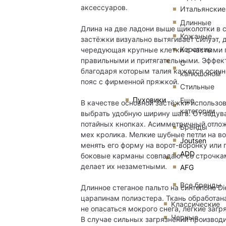
аксессуаров.
Итальянские
Длинные
Длина на две ладони выше щиколотки в 
Кожаные
застёжки визуально вытягивает силуэт, 
Короткие
чередующая крупные клетки с частыми 
правильными и притягательными. Эффект
С
благодаря которым талия кажется осинн
капюшоном
пояс с фирменной пряжкой.
Стильные
Пуховики
Еще
В качестве основной застёжки использо
категории
выбрать удобную ширину шага. От заду
потайных кнопках. Асимметричный отлож
Бренды
мех кролика. Мелкие шубные петли на во
Joutsen
менять его форму на ворот-воронку или 
ADD
боковые карманы совпадают со строчкам
делает их незаметными.
AFG
Все бренды
Длинное стеганое пальто на синтепоне Di
царапинам полиэстера. Ткань обработана
Классические
не опасаться мокрого снега, лёгкие заг
Черные
В случае сильных загрязнений производ