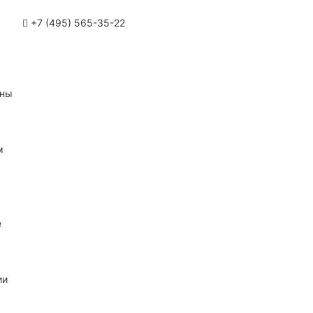
+7 (495) 565-35-22
ины
м
е
ии