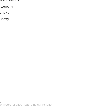
 шерсти
ьпака
 меху
и
рямое стеганое пальто на синтепоне