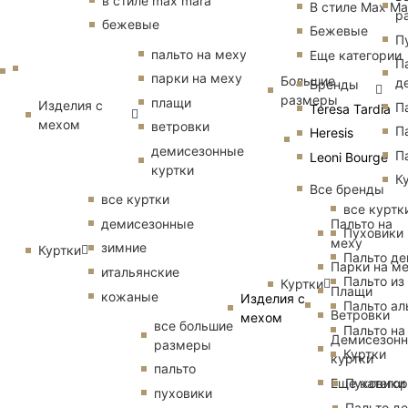
в стиле max mara
В стиле Max Ma
р
бежевые
Бежевые
П
пальто на меху
Еще категории
П
парки на меху
Большие
д
Бренды
размеры
плащи
Изделия с
П
Teresa Tardia
мехом
ветровки
П
Heresis
демисезонные
П
Leoni Bourge
куртки
К
Все бренды
все куртки
все куртк
Пальто на
демисезонные
Пуховики
меху
зимние
Куртки
Пальто д
Парки на м
итальянские
Пальто из
Куртки
Плащи
кожаные
Изделия с
Пальто ал
Ветровки
мехом
все большие
Пальто на
Демисезон
размеры
Куртки
куртки
пальто
Еще катего
Пуховики
пуховики
Пальто д