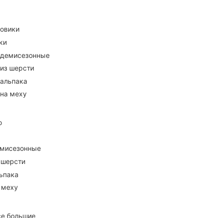
ховики
ки
 демисезонные
 из шерсти
 альпака
 на меху
о
емисезонные
 шерсти
ьпака
 меху
се большие