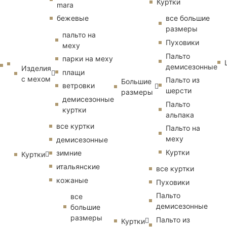
Куртки
mara
бежевые
все большие
размеры
пальто на
Пуховики
меху
Пальто
парки на меху
демисезонные
Изделия
плащи
с мехом
Пальто из
Большие
ветровки
шерсти
размеры
демисезонные
Пальто
куртки
альпака
все куртки
Пальто на
меху
демисезонные
Куртки
зимние
Куртки
итальянские
все куртки
кожаные
Пуховики
Пальто
все
демисезонные
большие
размеры
Пальто из
Куртки