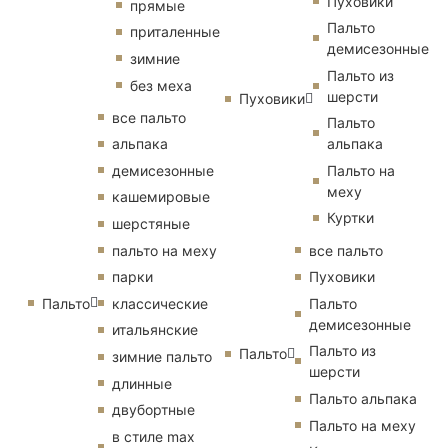
Пуховики
прямые
Пальто
приталенные
демисезонные
зимние
Пальто из
без меха
шерсти
Пуховики
все пальто
Пальто
альпака
альпака
демисезонные
Пальто на
меху
кашемировые
Куртки
шерстяные
пальто на меху
все пальто
парки
Пуховики
Пальто
классические
Пальто
демисезонные
итальянские
Пальто из
Пальто
зимние пальто
шерсти
длинные
Пальто альпака
двубортные
Пальто на меху
в стиле max