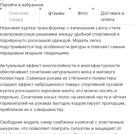
Перейти в избранное
Описание
Отзывы
Фото
Доставка и
1
товара
оплата
Норковая куртка-трансформер с капюшоном Lanca стала
компромиссным решением между удобной спортивной и
подчёркнуто роскошной одеждой. Модель легко
подстраивается под особенности фигуры и отвечает самым
передовым модным тенденциям.
Актуальный эффект многослойности и многофактурности
обеспечивает сочетание натурального меха и матового
полиэстера. Съёмные рукава из стёганного полиэстера
создают эффект наброшенного поверх спортивной пуховой
куртки роскошного норковое манто, его можно носить и
отдельно. Сочетание косых полос на меховой части и чётких
горизонталей на рукавах выгодно корректирует пропорции,
приближая их к совершенству.
Свободная модель снизу снабжена кулиской с эластичным
шнурком, что позволяет поиграть силуэтом и защищает от