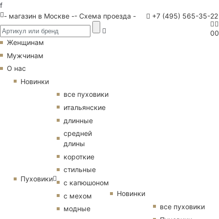
f
- магазин в Москве -
- Схема проезда -
+7 (495) 565-35-22
0
0
Женщинам
Мужчинам
О нас
Новинки
все пуховики
итальянские
длинные
средней
длины
короткие
стильные
Пуховики
с капюшоном
Новинки
с мехом
все пуховики
модные