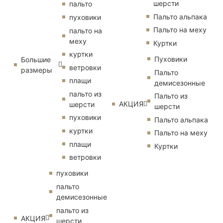
шерсти
пальто
Пальто альпака
пуховики
Пальто на меху
пальто на
меху
Куртки
куртки
Пуховики
Большие
ветровки
размеры
Пальто
плащи
демисезонные
пальто из
Пальто из
АКЦИЯ
шерсти
шерсти
пуховики
Пальто альпака
куртки
Пальто на меху
плащи
Куртки
ветровки
пуховики
пальто
демисезонные
пальто из
АКЦИЯ
шерсти