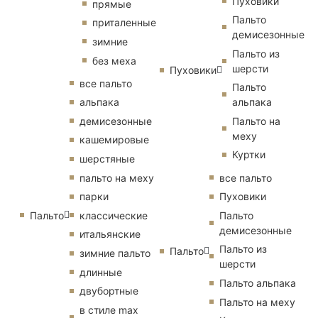
Пуховики
прямые
Пальто
приталенные
демисезонные
зимние
Пальто из
без меха
шерсти
Пуховики
все пальто
Пальто
альпака
альпака
демисезонные
Пальто на
меху
кашемировые
Куртки
шерстяные
пальто на меху
все пальто
парки
Пуховики
Пальто
классические
Пальто
демисезонные
итальянские
Пальто из
Пальто
зимние пальто
шерсти
длинные
Пальто альпака
двубортные
Пальто на меху
в стиле max