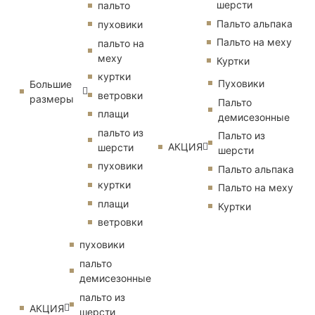
шерсти
пальто
Пальто альпака
пуховики
Пальто на меху
пальто на
меху
Куртки
куртки
Пуховики
Большие
ветровки
размеры
Пальто
плащи
демисезонные
пальто из
Пальто из
АКЦИЯ
шерсти
шерсти
пуховики
Пальто альпака
куртки
Пальто на меху
плащи
Куртки
ветровки
пуховики
пальто
демисезонные
пальто из
АКЦИЯ
шерсти