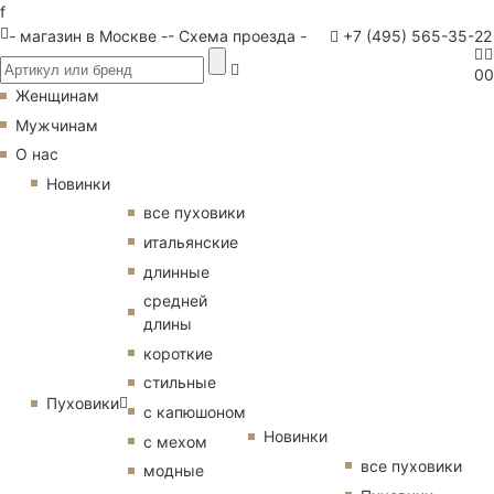
f
- магазин в Москве -
- Схема проезда -
+7 (495) 565-35-22
0
0
Женщинам
Мужчинам
О нас
Новинки
все пуховики
итальянские
длинные
средней
длины
короткие
стильные
Пуховики
с капюшоном
Новинки
с мехом
все пуховики
модные