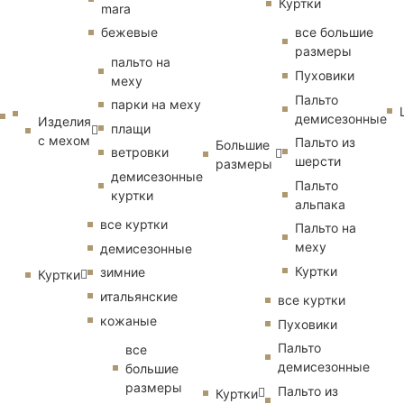
Куртки
mara
бежевые
все большие
размеры
пальто на
Пуховики
меху
Пальто
парки на меху
демисезонные
Изделия
плащи
с мехом
Пальто из
Большие
ветровки
шерсти
размеры
демисезонные
Пальто
куртки
альпака
все куртки
Пальто на
меху
демисезонные
Куртки
зимние
Куртки
итальянские
все куртки
кожаные
Пуховики
Пальто
все
демисезонные
большие
размеры
Пальто из
Куртки