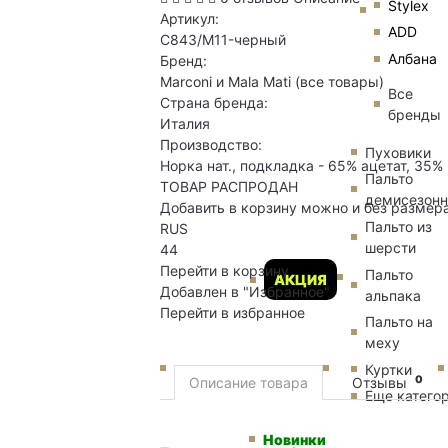
Stylex
Артикул:
ADD
C843/M11-черный
Албана
Бренд:
Marconi и Mala Mati
(все товары)
Все
Страна бренда:
бренды
Италия
Производство:
Пуховики
Норка нат., подкладка - 65% ацетат, 35%
Пальто
ТОВАР РАСПРОДАН
демисезон
Добавить в корзину можно и без размер
Пальто из
RUS
шерсти
44
Перейти в корзину
Пальто
АКЦИЯ
Добавлен в "Избранное"
альпака
Перейти в избранное
Пальто на
меху
Куртки
0
Описание товара
Отзывы
Еще катего
Новинки