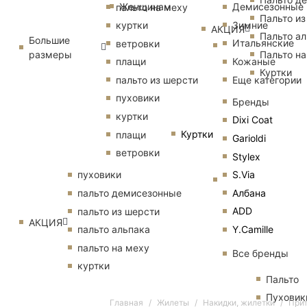
Женщинам
Демисезонные
пальто на меху
Пальто из
Зимние
куртки
АКЦИЯ
Пальто ал
Большие
Итальянские
ветровки
размеры
Пальто на
Кожаные
плащи
Куртки
Еще категории
пальто из шерсти
пуховики
Бренды
куртки
Dixi Coat
Куртки
плащи
Garioldi
ветровки
Stylex
S.Via
пуховики
Албана
пальто демисезонные
ADD
пальто из шерсти
АКЦИЯ
Y.Camille
пальто альпака
пальто на меху
Все бренды
куртки
Пальто
Пуховик
Главная
Жилеты
Накидки, жилетки
При