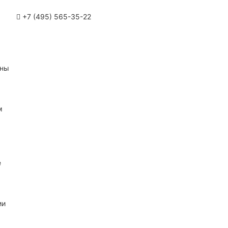
+7 (495) 565-35-22
ины
м
е
ии