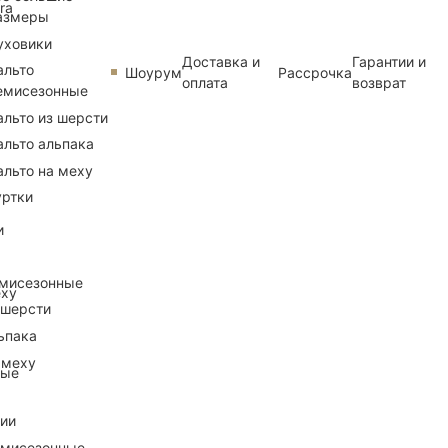
ra
азмеры
уховики
Доставка и
Гарантии и
альто
Шоурум
Рассрочка
оплата
возврат
емисезонные
альто из шерсти
альто альпака
альто на меху
уртки
и
емисезонные
еху
 шерсти
ьпака
 меху
ные
рии
емисезонные