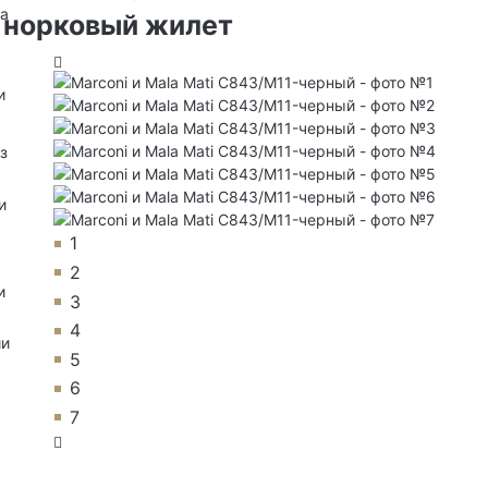
на
 норковый жилет
и
з
и
1
2
и
3
4
ии
5
6
7