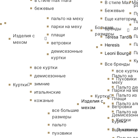
в стиле max mara
В стиле Max Ma
р
бежевые
Бежевые
П
пальто на меху
Еще категории
П
парки на меху
Большие
д
Бренды
размеры
плащи
Изделия с
П
Teresa Tardia
мехом
ветровки
П
Heresis
демисезонные
П
Leoni Bourge
куртки
К
Все бренды
все куртки
все куртк
Пальто на
демисезонные
Пуховики
меху
зимние
Куртки
Пальто д
Парки на м
итальянские
Пальто из
Куртки
Плащи
кожаные
Изделия с
Пальто ал
Ветровки
мехом
все большие
Пальто на
Демисезон
размеры
Куртки
куртки
пальто
Еще катего
Пуховики
пуховики
Пальто д