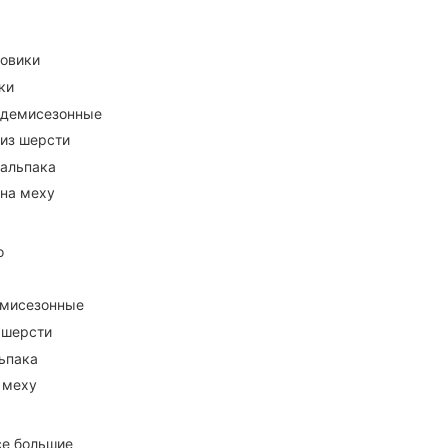
ховики
ки
 демисезонные
 из шерсти
 альпака
 на меху
о
емисезонные
 шерсти
ьпака
 меху
се большие