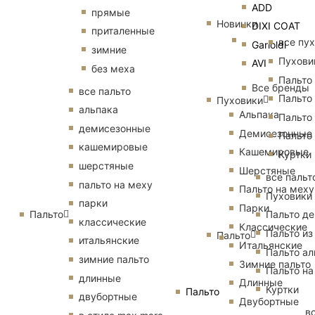
ADD
прямые
Новинки
DIXI COAT
приталенные
все пу
Garioldi
зимние
Пухови
AVI
без меха
Пальто
Все бренды
все пальто
Пальто
Пуховики
альпака
Альпака
Пальто
демисезонные
Демисезонные
Пальто
кашемировые
Кашемировые
Куртки
шерстяные
Шерстяные
все пальт
пальто на меху
Пальто на меху
Пуховики
парки
Парки
Пальто
Пальто д
классические
Классические
Пальто из
Пальто
итальянские
Итальянские
Пальто ал
зимние пальто
Зимние пальто
Пальто на
длинные
Длинные
Куртки
Пальто
двубортные
Двубортные
в