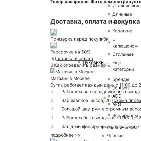
Товар распродан. Фото демонстрируетс
Итальянские
Длинные
Доставка, оплата и покупка
Кожаные
Короткие
Примерка перед покупкой
С
капюшоном
Рассрочка на 50%
Стильные
Доставка и оплата
Пуховики
Еще
Как определить размер?
категории
Магазин в Москве
Бренды
Бутик работает каждый день с 11:00 до 
Joutsen
Работаем все праздники без выход
ADD
Варшавское шоссе, 26
(
схема прое
AFG
Большой шоу-рум с огромным ассорт
Все бренды
Работаем без выходных с 11:00 до 
Зал дезинфицируерся ультрафиоле
Классические
подробнее >>
Черные