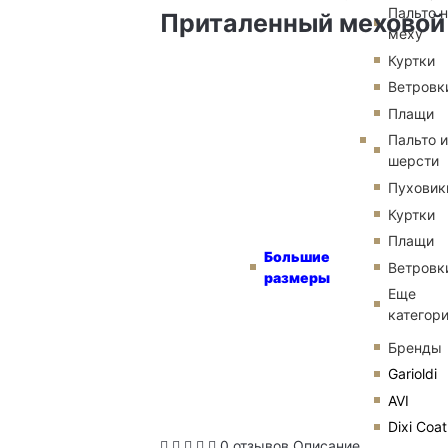
Пальто 
Приталенный меховой
меху
Куртки
Ветровк
Плащи
Пальто и
шерсти
Пуховик
Куртки
Плащи
Большие
Ветровк
размеры
Еще
категор
Бренды
Garioldi
AVI
Dixi Coat
0 отзывов
Описание