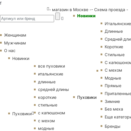
f
- магазин в Москве -
- Схема проезда -
Новинки
Итальянские
Длинные
Женщинам
Средней дл
Мужчинам
Короткие
О нас
Стильные
Новинки
С капюшоно
все пуховики
С мехом
итальянские
Модные
длинные
Прямые
средней длины
Приталенны
Пуховики
короткие
Зимние
стильные
Без меха
с капюшоном
Пуховики
Еще категор
с мехом
Бренды
модные