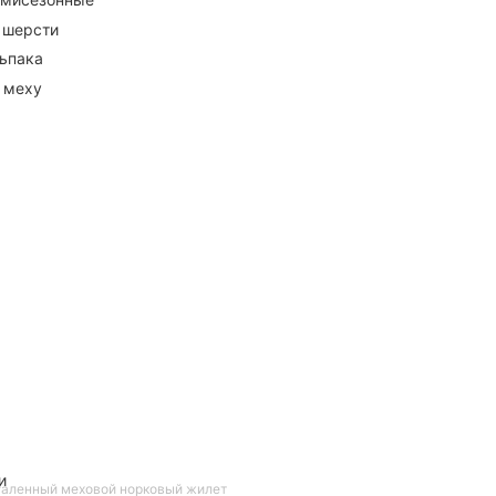
 шерсти
ьпака
 меху
и
таленный меховой норковый жилет