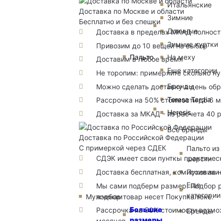
Итальянские
Доставка по Москве и области
Зимние
Бесплатно и без спешки
Длинные
Доставка в пределах МКАД полность
Зимние куртки
Привозим до 10 вещей на выбор
Пальто
На меху
Доставим в любое время
Еще категории
Не торопим: примеряйте сколько н
Бренды
Можно сделать доставку в день об
Teresa Tardia
Рассрочка на 50% стоимости до 6 
Heresis
Доставка за МКАД - из расчета 40 
Все бренды
Доставка по Российской Федерации
С примеркой через СДЕК
Пальто из
СДЭК имеет свои пунткы практичес
шерсти
Пуховики
Доставка бесплатная, комиссия за 
Еще
Мы сами подберм размер. Подбор р
категории
подбор товар несет Покупкалюкс.
Мужчинам
Большие
Рассрочка на 50% стоимости возмож
Бренды
размеры
месяцев.