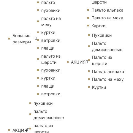
шерсти
пальто
Пальто альпака
пуховики
Пальто на меху
пальто на
меху
Куртки
куртки
Пуховики
Большие
ветровки
размеры
Пальто
плащи
демисезонные
пальто из
Пальто из
АКЦИЯ
шерсти
шерсти
пуховики
Пальто альпака
куртки
Пальто на меху
плащи
Куртки
ветровки
пуховики
пальто
демисезонные
пальто из
АКЦИЯ
шерсти