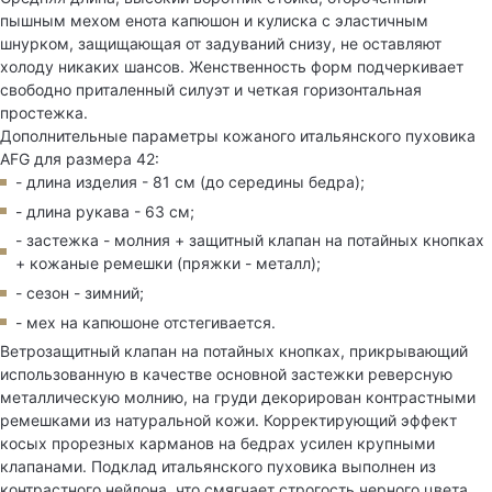
пышным мехом енота капюшон и кулиска с эластичным
шнурком, защищающая от задуваний снизу, не оставляют
холоду никаких шансов. Женственность форм подчеркивает
свободно приталенный силуэт и четкая горизонтальная
простежка.
Дополнительные параметры кожаного итальянского пуховика
AFG для размера 42:
- длина изделия - 81 см (до середины бедра);
- длина рукава - 63 см;
- застежка - молния + защитный клапан на потайных кнопках
+ кожаные ремешки (пряжки - металл);
- сезон - зимний;
- мех на капюшоне отстегивается.
Ветрозащитный клапан на потайных кнопках, прикрывающий
использованную в качестве основной застежки реверсную
металлическую молнию, на груди декорирован контрастными
ремешками из натуральной кожи. Корректирующий эффект
косых прорезных карманов на бедрах усилен крупными
клапанами. Подклад итальянского пуховика выполнен из
контрастного нейлона, что смягчает строгость черного цвета.