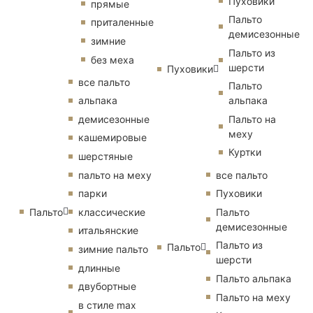
Пуховики
прямые
Пальто
приталенные
демисезонные
зимние
Пальто из
без меха
шерсти
Пуховики
все пальто
Пальто
альпака
альпака
демисезонные
Пальто на
меху
кашемировые
Куртки
шерстяные
пальто на меху
все пальто
парки
Пуховики
Пальто
классические
Пальто
демисезонные
итальянские
Пальто из
Пальто
зимние пальто
шерсти
длинные
Пальто альпака
двубортные
Пальто на меху
в стиле max