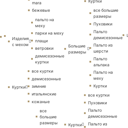
Куртки
mara
бежевые
все большие
размеры
пальто на
Пуховики
меху
Пальто
парки на меху
демисезонные
Изделия
плащи
с мехом
Пальто из
Большие
ветровки
шерсти
размеры
демисезонные
Пальто
куртки
альпака
все куртки
Пальто на
меху
демисезонные
Куртки
зимние
Куртки
итальянские
все куртки
кожаные
Пуховики
Пальто
все
демисезонные
большие
размеры
Пальто из
Куртки