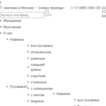
f
- магазин в Москве -
- Схема проезда -
+7 (495) 565-35-22
0
0
Женщинам
Мужчинам
О нас
Новинки
все пуховики
итальянские
длинные
средней
длины
короткие
стильные
Пуховики
с капюшоном
Новинки
с мехом
все пуховики
модные