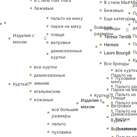
в стиле max mara
В стиле Max Ma
р
бежевые
Бежевые
П
пальто на меху
Еще категории
П
парки на меху
Большие
д
Бренды
размеры
плащи
Изделия с
П
Teresa Tardia
мехом
ветровки
П
Heresis
демисезонные
П
Leoni Bourge
куртки
К
Все бренды
все куртки
все куртк
Пальто на
демисезонные
Пуховики
меху
зимние
Куртки
Пальто д
Парки на м
итальянские
Пальто из
Куртки
Плащи
кожаные
Изделия с
Пальто ал
Ветровки
мехом
все большие
Пальто на
Демисезон
размеры
Куртки
куртки
пальто
Еще катего
Пуховики
пуховики
Пальто д