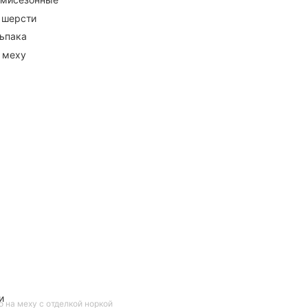
 шерсти
ьпака
 меху
и
 на меху с отделкой норкой