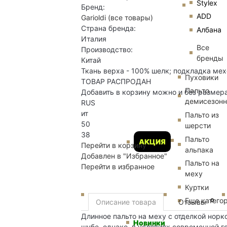
Stylex
Бренд:
ADD
Garioldi
(все товары)
Страна бренда:
Албана
Италия
Все
Производство:
бренды
Китай
Ткань верха - 100% шелк; подкладка мех
Пуховики
ТОВАР РАСПРОДАН
Пальто
Добавить в корзину можно и без размер
демисезон
RUS
ит
Пальто из
50
шерсти
38
Пальто
АКЦИЯ
Перейти в корзину
альпака
Добавлен в "Избранное"
Пальто на
Перейти в избранное
меху
Куртки
Еще катего
0
Описание товара
Отзывы
Длинное пальто на меху с отделкой норк
Новинки
шубе, однако, в условиях современной г