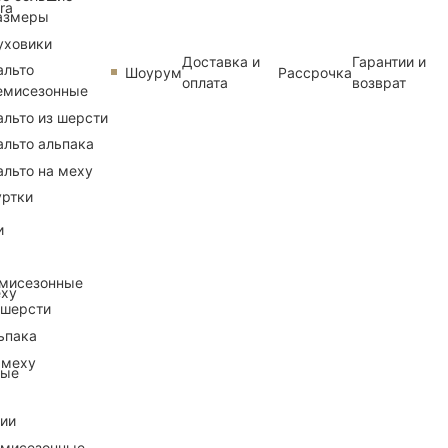
ra
азмеры
уховики
Доставка и
Гарантии и
альто
Шоурум
Рассрочка
оплата
возврат
емисезонные
альто из шерсти
альто альпака
альто на меху
уртки
и
емисезонные
еху
 шерсти
ьпака
 меху
ные
рии
емисезонные