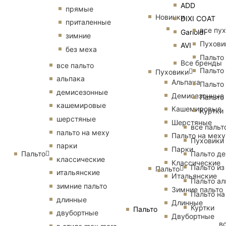
ADD
прямые
Новинки
DIXI COAT
приталенные
все пу
Garioldi
зимние
Пухови
AVI
без меха
Пальто
Все бренды
все пальто
Пальто
Пуховики
альпака
Альпака
Пальто
демисезонные
Демисезонные
Пальто
кашемировые
Кашемировые
Куртки
шерстяные
Шерстяные
все пальт
пальто на меху
Пальто на меху
Пуховики
парки
Парки
Пальто
Пальто д
классические
Классические
Пальто из
Пальто
итальянские
Итальянские
Пальто ал
зимние пальто
Зимние пальто
Пальто на
длинные
Длинные
Куртки
Пальто
двубортные
Двубортные
в