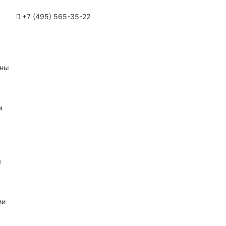
+7 (495) 565-35-22
ины
м
е
ии