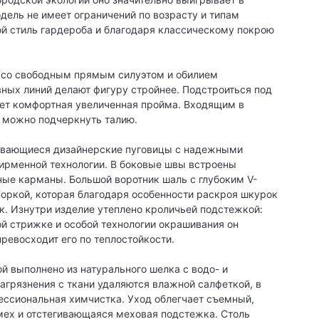
одель не имеет ограничений по возрасту и типам
ой стиль гардероба и благодаря классическому покрою
и со свободным прямым силуэтом и обилием
ных линий делают фигуру стройнее. Подстроиться под
яет комфортная увеличенная пройма. Входящим в
 можно подчеркнуть талию.
ливающиеся дизайнерские пуговицы с надежными
ирменной технологии. В боковые швы встроены
ые карманы. Большой воротник шаль с глубоким V-
оркой, которая благодаря особенности раскроя шкурок
. Изнутри изделие утеплено кроличьей подстежкой:
ой стрижке и особой технологии окрашивания он
превосходит его по теплостойкости.
ой выполнено из натурального шелка с водо- и
агрязнения с ткани удаляются влажной салфеткой, в
ссиональная химчистка. Уход облегчает съемный,
мех и отстегивающаяся меховая подстежка. Столь