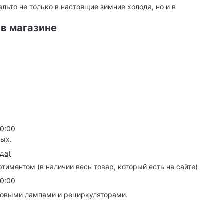
льто не только в настоящие зимние холода, но и в
 в магазине
20:00
ных.
зда
)
иментом (в наличии весь товар, который есть на сайте)
20:00
товыми лампами и рециркуляторами.