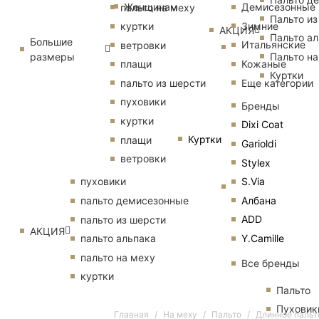
Женщинам
Демисезонные
пальто на меху
Пальто из
Зимние
куртки
АКЦИЯ
Пальто ал
Большие
Итальянские
ветровки
размеры
Пальто на
Кожаные
плащи
Куртки
Еще категории
пальто из шерсти
пуховики
Бренды
куртки
Dixi Coat
Куртки
плащи
Garioldi
ветровки
Stylex
S.Via
пуховики
Албана
пальто демисезонные
ADD
пальто из шерсти
АКЦИЯ
Y.Camille
пальто альпака
пальто на меху
Все бренды
куртки
Пальто
Пуховик
Главная
На меху
Пальто
Длинное пальто