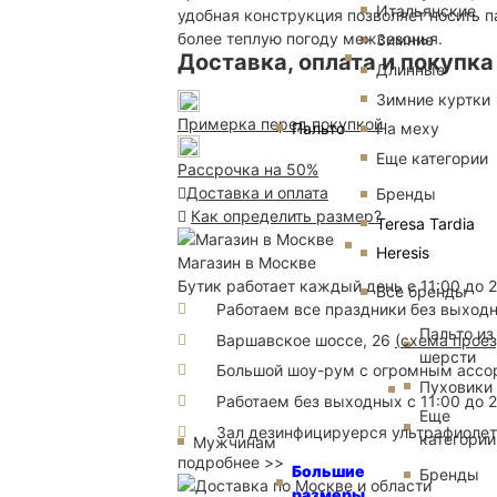
Итальянские
удобная конструкция позволяет носить па
более теплую погоду межсезонья.
Зимние
Доставка, оплата и покупка
Длинные
Зимние куртки
Примерка перед покупкой
Пальто
На меху
Еще категории
Рассрочка на 50%
Доставка и оплата
Бренды
Как определить размер?
Teresa Tardia
Heresis
Магазин в Москве
Бутик работает каждый день с 11:00 до 
Все бренды
Работаем все праздники без выход
Пальто из
Варшавское шоссе, 26
(
схема прое
шерсти
Большой шоу-рум с огромным ассорт
Пуховики
Работаем без выходных с 11:00 до 
Еще
Зал дезинфицируерся ультрафиоле
категории
Мужчинам
подробнее >>
Большие
Бренды
размеры