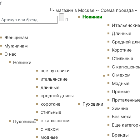
f
- магазин в Москве -
- Схема проезда -
Новинки
Итальянские
Длинные
Женщинам
Средней дл
Мужчинам
Короткие
О нас
Стильные
Новинки
С капюшоно
все пуховики
С мехом
итальянские
Модные
длинные
Прямые
средней длины
Приталенны
Пуховики
короткие
Зимние
стильные
Без меха
с капюшоном
Пуховики
Еще категор
с мехом
Бренды
модные