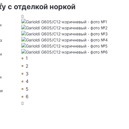
на
ху с отделкой норкой
и
з
и
1
2
3
и
4
5
ии
6