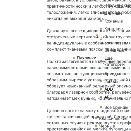
Итальянские
практичности носки и легкости ухода. М
телосложения, легко вписывается в люб
Длинные
никогда не выходит из моды.
Кожаные
Короткие
Длина чуть выше щиколотки в сочетани
С
отстроченных вертикальных конструктив
капюшоном
ее индивидуальные особенности позвол
комплект тканевым поясом при желании
Стильные
Пуховики
Еще
Пальто застегивается на крупные пере
категории
навесными петлями, выполненными по ф
Бренды
незаметные, но функциональные прорезн
образным вырезом устлан натуральной н
Joutsen
образует изысканный рельефный рисунок
ADD
благодаря лазерной обработке, рельефн
AFG
напоминает мех куньих, но значительно 
Все бренды
Длинное пальто на меху с отделкой норк
грязеотталкивающей пропиткой. Легкие з
Классические
остальных случаях рекомендуется профе
Черные
пристегивающийся на мелкие пуговицы 