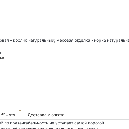
овая - кролик натуральный; меховая отделка - норка натуральн
а
ные
рии
Фото
Доставка и оплата
ой по презентабельности не уступает самой дорогой
ородской экологии оно значительно выигрывает в