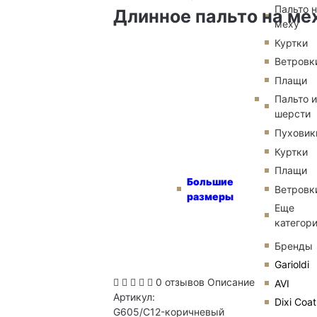
Пальто 
Длинное пальто на ме
меху
Куртки
Ветровк
Плащи
Пальто и
шерсти
Пуховик
Куртки
Плащи
Большие
Ветровк
размеры
Еще
категор
Бренды
Garioldi
0 отзывов
Описание
AVI
Артикул:
Dixi Coat
G605/C12-коричневый