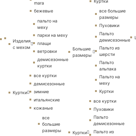
Куртки
mara
бежевые
все большие
размеры
пальто на
Пуховики
меху
Пальто
парки на меху
демисезонные
Изделия
плащи
с мехом
Пальто из
Большие
ветровки
шерсти
размеры
демисезонные
Пальто
куртки
альпака
все куртки
Пальто на
меху
демисезонные
Куртки
зимние
Куртки
итальянские
все куртки
кожаные
Пуховики
Пальто
все
демисезонные
большие
размеры
Пальто из
Куртки