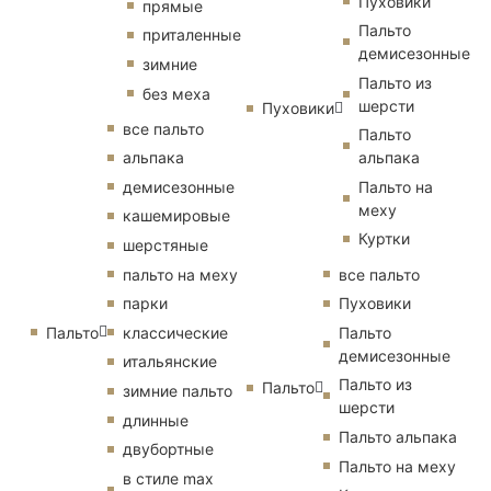
Пуховики
прямые
Пальто
приталенные
демисезонные
зимние
Пальто из
без меха
шерсти
Пуховики
все пальто
Пальто
альпака
альпака
демисезонные
Пальто на
меху
кашемировые
Куртки
шерстяные
пальто на меху
все пальто
парки
Пуховики
Пальто
классические
Пальто
демисезонные
итальянские
Пальто из
Пальто
зимние пальто
шерсти
длинные
Пальто альпака
двубортные
Пальто на меху
в стиле max