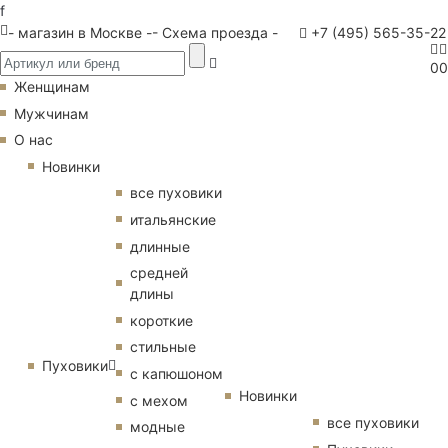
f
- магазин в Москве -
- Схема проезда -
+7 (495) 565-35-22
0
0
Женщинам
Мужчинам
О нас
Новинки
все пуховики
итальянские
длинные
средней
длины
короткие
стильные
Пуховики
с капюшоном
Новинки
с мехом
все пуховики
модные