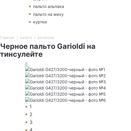
пальто альпака
пальто на меху
куртки
Главная
пальто
весенние
Черное пальто Garioldi на
тинсулейте
1
2
3
4