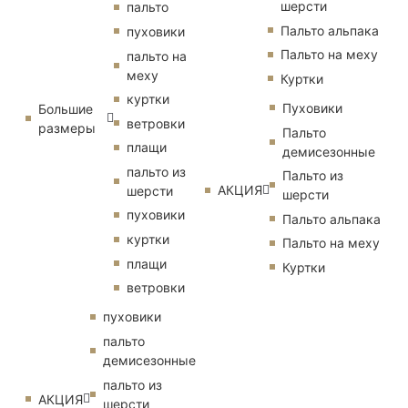
шерсти
пальто
Пальто альпака
пуховики
Пальто на меху
пальто на
меху
Куртки
куртки
Пуховики
Большие
ветровки
размеры
Пальто
плащи
демисезонные
пальто из
Пальто из
АКЦИЯ
шерсти
шерсти
пуховики
Пальто альпака
куртки
Пальто на меху
плащи
Куртки
ветровки
пуховики
пальто
демисезонные
пальто из
АКЦИЯ
шерсти