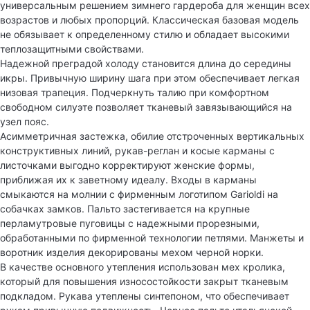
универсальным решением зимнего гардероба для женщин всех
возрастов и любых пропорций. Классическая базовая модель
не обязывает к определенному стилю и обладает высокими
теплозащитными свойствами.
Надежной преградой холоду становится длина до середины
икры. Привычную ширину шага при этом обеспечивает легкая
низовая трапеция. Подчеркнуть талию при комфортном
свободном силуэте позволяет тканевый завязывающийся на
узел пояс.
Асимметричная застежка, обилие отстроченных вертикальных
конструктивных линий, рукав-реглан и косые карманы с
листочками выгодно корректируют женские формы,
приближая их к заветному идеалу. Входы в карманы
смыкаются на молнии с фирменным логотипом Garioldi на
собачках замков. Пальто застегивается на крупные
перламутровые пуговицы с надежными прорезными,
обработанными по фирменной технологии петлями. Манжеты и
воротник изделия декорированы мехом черной норки.
В качестве основного утепления использован мех кролика,
который для повышения износостойкости закрыт тканевым
подкладом. Рукава утеплены синтепоном, что обеспечивает