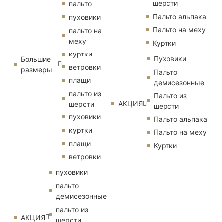
шерсти
пальто
Пальто альпака
пуховики
Пальто на меху
пальто на
меху
Куртки
куртки
Пуховики
Большие
ветровки
размеры
Пальто
плащи
демисезонные
пальто из
Пальто из
АКЦИЯ
шерсти
шерсти
пуховики
Пальто альпака
куртки
Пальто на меху
плащи
Куртки
ветровки
пуховики
пальто
демисезонные
пальто из
АКЦИЯ
шерсти