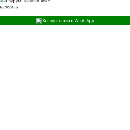
ььооотьь
Консультация в WhatsApp