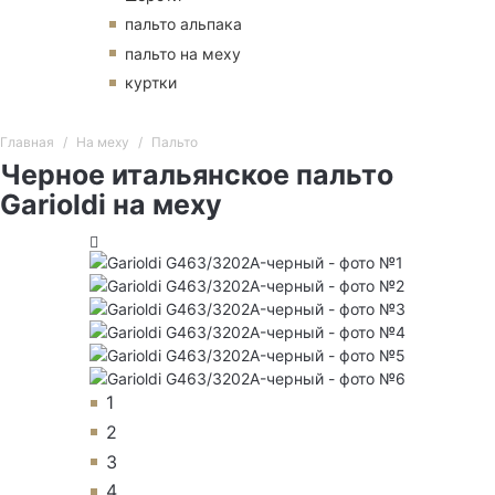
пальто альпака
пальто на меху
куртки
Главная
На меху
Пальто
Черное итальянское пальто
Garioldi на меху
1
2
3
4