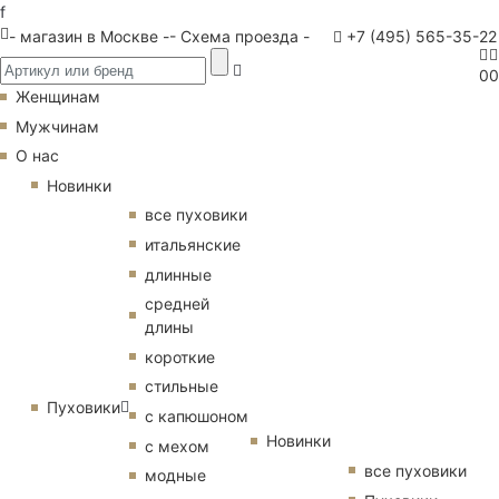
f
- магазин в Москве -
- Схема проезда -
+7 (495) 565-35-22
0
0
Женщинам
Мужчинам
О нас
Новинки
все пуховики
итальянские
длинные
средней
длины
короткие
стильные
Пуховики
с капюшоном
Новинки
с мехом
все пуховики
модные