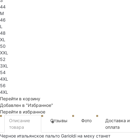
S
44
M
46
L
48
XL
50
XXL
52
3XL
54
4XL
56
4XL
Перейти в корзину
Добавлен в "Избранное"
Перейти в избранное
Описание
Отзывы
Фото
Доставка и
0
товара
оплата
Черное итальянское пальто Garioldi на меху станет