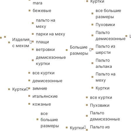
Куртки
mara
бежевые
все большие
размеры
пальто на
Пуховики
меху
Пальто
парки на меху
демисезонные
Изделия
плащи
с мехом
Пальто из
Большие
ветровки
шерсти
размеры
демисезонные
Пальто
куртки
альпака
все куртки
Пальто на
меху
демисезонные
Куртки
зимние
Куртки
итальянские
все куртки
кожаные
Пуховики
Пальто
все
демисезонные
большие
размеры
Пальто из
Куртки