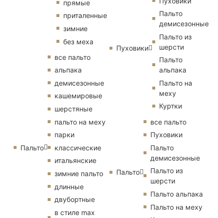
Пуховики
прямые
Пальто
приталенные
демисезонные
зимние
Пальто из
без меха
шерсти
Пуховики
все пальто
Пальто
альпака
альпака
демисезонные
Пальто на
меху
кашемировые
Куртки
шерстяные
пальто на меху
все пальто
парки
Пуховики
Пальто
классические
Пальто
демисезонные
итальянские
Пальто из
Пальто
зимние пальто
шерсти
длинные
Пальто альпака
двубортные
Пальто на меху
в стиле max