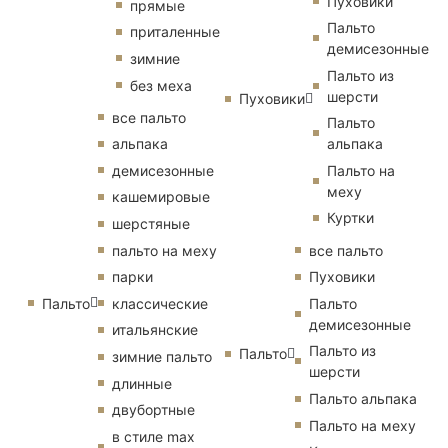
Пуховики
прямые
Пальто
приталенные
демисезонные
зимние
Пальто из
без меха
шерсти
Пуховики
все пальто
Пальто
альпака
альпака
демисезонные
Пальто на
меху
кашемировые
Куртки
шерстяные
пальто на меху
все пальто
парки
Пуховики
Пальто
классические
Пальто
демисезонные
итальянские
Пальто из
Пальто
зимние пальто
шерсти
длинные
Пальто альпака
двубортные
Пальто на меху
в стиле max