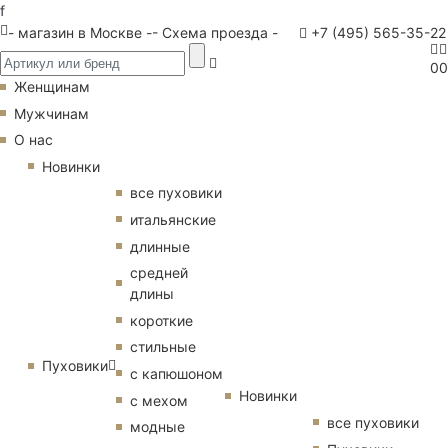
f
- магазин в Москве -
- Схема проезда -
+7 (495) 565-35-22
0
0
Женщинам
Мужчинам
О нас
Новинки
все пуховики
итальянские
длинные
средней
длины
короткие
стильные
Пуховики
с капюшоном
Новинки
с мехом
все пуховики
модные