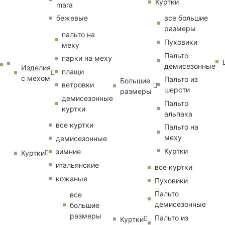
Куртки
mara
бежевые
все большие
размеры
пальто на
Пуховики
меху
Пальто
парки на меху
демисезонные
Изделия
плащи
с мехом
Пальто из
Большие
ветровки
шерсти
размеры
демисезонные
Пальто
куртки
альпака
все куртки
Пальто на
меху
демисезонные
Куртки
зимние
Куртки
итальянские
все куртки
кожаные
Пуховики
Пальто
все
демисезонные
большие
размеры
Пальто из
Куртки