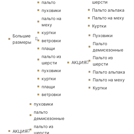
шерсти
пальто
Пальто альпака
пуховики
Пальто на меху
пальто на
меху
Куртки
куртки
Пуховики
Большие
ветровки
размеры
Пальто
плащи
демисезонные
пальто из
Пальто из
АКЦИЯ
шерсти
шерсти
пуховики
Пальто альпака
куртки
Пальто на меху
плащи
Куртки
ветровки
пуховики
пальто
демисезонные
пальто из
АКЦИЯ
шерсти