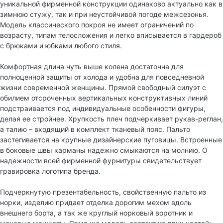
уникальной фирменной конструкции одинаково актуально как в
зимнюю стужу, так и при неустойчивой погоде межсезонья.
Модель классического покроя не имеет ограничений по
возрасту, типам телосложения и легко вписывается в гардероб
с брюками и юбками любого стиля.
Комфортная длина чуть выше колена достаточна для
полноценной защиты от холода и удобна для повседневной
жизни современной женщины. Прямой свободный силуэт с
обилием отсроченных вертикальных конструктивных линий
подстраивается под индивидуальные особенности фигуры,
делая ее стройнее. Хрупкость плеч подчеркивает рукав-реглан,
а талию – входящий в комплект тканевый пояс. Пальто
застегивается на крупные дизайнерские пуговицы. Встроенные
в боковые швы карманы надежно смыкаются на молнию. О
надежности всей фирменной фурнитуры свидетельствует
гравировка логотипа бренда.
Подчеркнутую презентабельность, свойственную пальто из
норки, изделию придает отделка дорогим мехом вдоль
внешнего борта, а так же круглый норковый воротник и