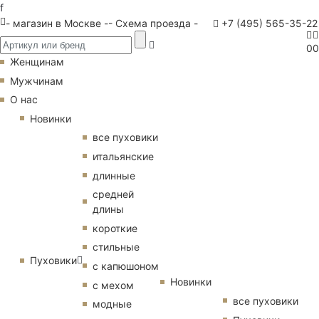
f
- магазин в Москве -
- Схема проезда -
+7 (495) 565-35-22
0
0
Женщинам
Мужчинам
О нас
Новинки
все пуховики
итальянские
длинные
средней
длины
короткие
стильные
Пуховики
с капюшоном
Новинки
с мехом
все пуховики
модные