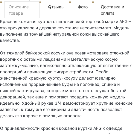
Описание
Отзывы
Фото
Доставка и
1
товара
оплата
Красная кожаная куртка от итальянской торговой марки AFG –
это причудливое и дерзкое сочетание несочетаемого. Модель
выполнена из тончайшей натуральной кожи высочайшего
качества.
От тяжелой байкерской косухи она позаимствовала отложной
воротник с острыми лацканами и металлическую косую
застежку-молнию, великолепно отвлекающую от естественных
пропорций и придающую фигуре стройности. Особо
женственной красную куртку-косуху делают ювелирно
исполненные прорезиненные буфы на полочках, спинке и
нижней части рукава, которые мало того что служат богатой
декорацией, так еще и помогают посадить кожаную модель
идеально. Удобный рукав 3/4 демонстрирует хрупкие женские
запястья, к тому же его ширина и эластичность позволяют
делать его короче с помощью отворота.
О принадлежности красной кожаной куртки AFG к одежде