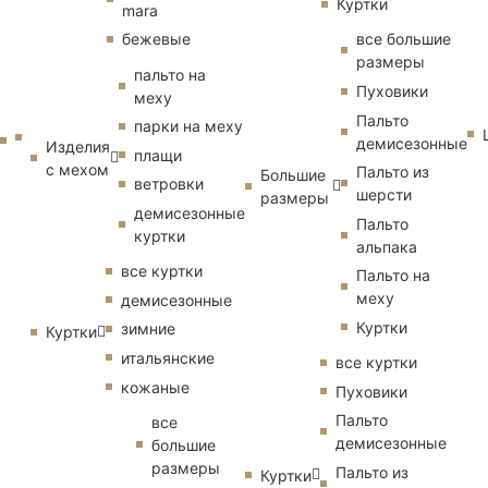
Куртки
mara
бежевые
все большие
размеры
пальто на
Пуховики
меху
Пальто
парки на меху
демисезонные
Изделия
плащи
с мехом
Пальто из
Большие
ветровки
шерсти
размеры
демисезонные
Пальто
куртки
альпака
все куртки
Пальто на
меху
демисезонные
Куртки
зимние
Куртки
итальянские
все куртки
кожаные
Пуховики
Пальто
все
демисезонные
большие
размеры
Пальто из
Куртки