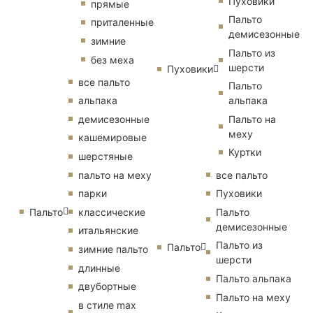
Пуховики
прямые
Пальто
приталенные
демисезонные
зимние
Пальто из
без меха
шерсти
Пуховики
все пальто
Пальто
альпака
альпака
демисезонные
Пальто на
меху
кашемировые
Куртки
шерстяные
пальто на меху
все пальто
парки
Пуховики
Пальто
классические
Пальто
демисезонные
итальянские
Пальто из
Пальто
зимние пальто
шерсти
длинные
Пальто альпака
двубортные
Пальто на меху
в стиле max