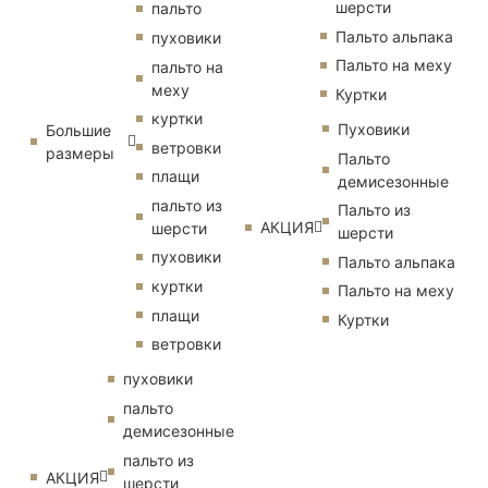
шерсти
пальто
Пальто альпака
пуховики
Пальто на меху
пальто на
меху
Куртки
куртки
Пуховики
Большие
ветровки
размеры
Пальто
плащи
демисезонные
пальто из
Пальто из
АКЦИЯ
шерсти
шерсти
пуховики
Пальто альпака
куртки
Пальто на меху
плащи
Куртки
ветровки
пуховики
пальто
демисезонные
пальто из
АКЦИЯ
шерсти