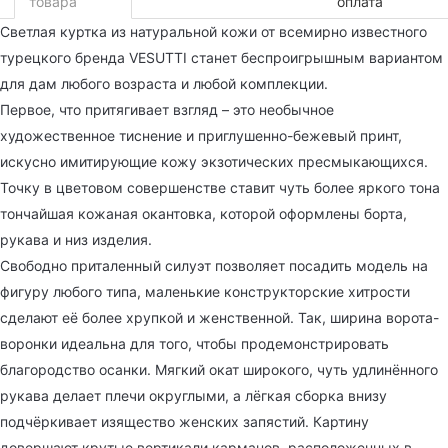
товара
оплата
Светлая куртка из натуральной кожи от всемирно известного
турецкого бренда VESUTTI станет беспроигрышным вариантом
для дам любого возраста и любой комплекции.
Первое, что притягивает взгляд – это необычное
художественное тиснение и приглушенно-бежевый принт,
искусно имитирующие кожу экзотических пресмыкающихся.
Точку в цветовом совершенстве ставит чуть более яркого тона
тончайшая кожаная окантовка, которой оформлены борта,
рукава и низ изделия.
Свободно приталенный силуэт позволяет посадить модель на
фигуру любого типа, маленькие конструкторские хитрости
сделают её более хрупкой и женственной. Так, ширина ворота-
воронки идеальна для того, чтобы продемонстрировать
благородство осанки. Мягкий окат широкого, чуть удлинённого
рукава делает плечи округлыми, а лёгкая сборка внизу
подчёркивает изящество женских запястий. Картину
довершают крутые вертикали карманов, расположенных в