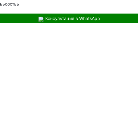
ььооотьь
Консультация в WhatsApp