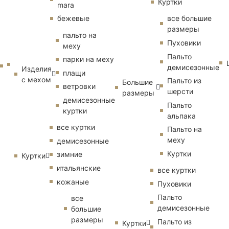
Куртки
mara
бежевые
все большие
размеры
пальто на
Пуховики
меху
Пальто
парки на меху
демисезонные
Изделия
плащи
с мехом
Пальто из
Большие
ветровки
шерсти
размеры
демисезонные
Пальто
куртки
альпака
все куртки
Пальто на
меху
демисезонные
Куртки
зимние
Куртки
итальянские
все куртки
кожаные
Пуховики
Пальто
все
демисезонные
большие
размеры
Пальто из
Куртки