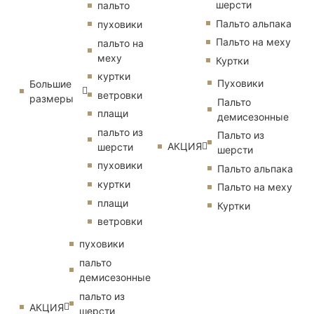
шерсти
пальто
Пальто альпака
пуховики
Пальто на меху
пальто на
меху
Куртки
куртки
Пуховики
Большие
ветровки
размеры
Пальто
плащи
демисезонные
пальто из
Пальто из
АКЦИЯ
шерсти
шерсти
пуховики
Пальто альпака
куртки
Пальто на меху
плащи
Куртки
ветровки
пуховики
пальто
демисезонные
пальто из
АКЦИЯ
шерсти