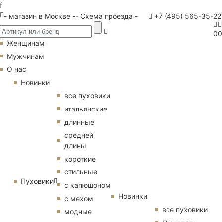
f
- магазин в Москве -
- Схема проезда -
+7 (495) 565-35-22
0
0
Женщинам
Мужчинам
О нас
Новинки
все пуховики
итальянские
длинные
средней
длины
короткие
стильные
Пуховики
с капюшоном
Новинки
с мехом
все пуховики
модные