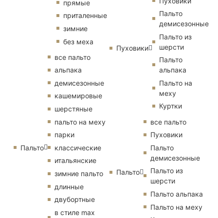
Пуховики
прямые
Пальто
приталенные
демисезонные
зимние
Пальто из
без меха
шерсти
Пуховики
все пальто
Пальто
альпака
альпака
демисезонные
Пальто на
меху
кашемировые
Куртки
шерстяные
пальто на меху
все пальто
парки
Пуховики
Пальто
классические
Пальто
демисезонные
итальянские
Пальто из
Пальто
зимние пальто
шерсти
длинные
Пальто альпака
двубортные
Пальто на меху
в стиле max