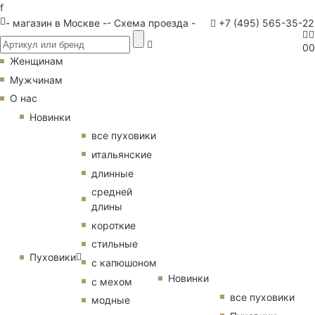
f
- магазин в Москве -
- Схема проезда -
+7 (495) 565-35-22
0
0
Женщинам
Мужчинам
О нас
Новинки
все пуховики
итальянские
длинные
средней
длины
короткие
стильные
Пуховики
с капюшоном
Новинки
с мехом
все пуховики
модные