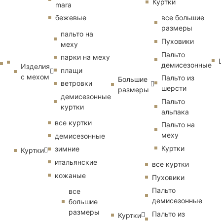
Куртки
mara
бежевые
все большие
размеры
пальто на
Пуховики
меху
Пальто
парки на меху
демисезонные
Изделия
плащи
с мехом
Пальто из
Большие
ветровки
шерсти
размеры
демисезонные
Пальто
куртки
альпака
все куртки
Пальто на
меху
демисезонные
Куртки
зимние
Куртки
итальянские
все куртки
кожаные
Пуховики
Пальто
все
демисезонные
большие
размеры
Пальто из
Куртки