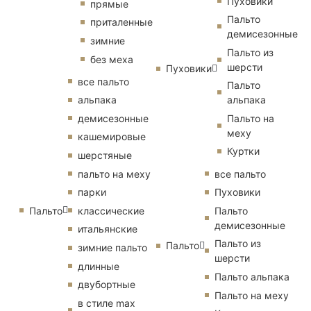
Пуховики
прямые
Пальто
приталенные
демисезонные
зимние
Пальто из
без меха
шерсти
Пуховики
все пальто
Пальто
альпака
альпака
демисезонные
Пальто на
меху
кашемировые
Куртки
шерстяные
пальто на меху
все пальто
парки
Пуховики
Пальто
классические
Пальто
демисезонные
итальянские
Пальто из
Пальто
зимние пальто
шерсти
длинные
Пальто альпака
двубортные
Пальто на меху
в стиле max