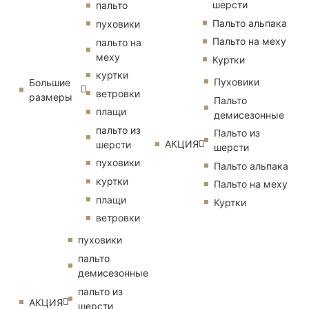
шерсти
пальто
Пальто альпака
пуховики
Пальто на меху
пальто на
меху
Куртки
куртки
Пуховики
Большие
ветровки
размеры
Пальто
плащи
демисезонные
пальто из
Пальто из
АКЦИЯ
шерсти
шерсти
пуховики
Пальто альпака
куртки
Пальто на меху
плащи
Куртки
ветровки
пуховики
пальто
демисезонные
пальто из
АКЦИЯ
шерсти