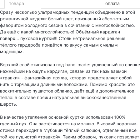
товара
оплата
Сразу несколько ультрамодных тенденций объединено в этой
романтичной модели: белый цвет, признанный абсолютным
фаворитом холодного сезона в сочетании с многослойностью.
Да ещё с какой многослойностью! Объёмный кардиган
поверх… пуховой куртки!!! Столь нетривиальное решение
тёплого гардероба придётся по вкусу самым смелым
модницам.
Верхний слой стилизован под hand-made: удлиненный по спинке
нежнейший на ощупь кардиган, связан из так называемой
«травки» - фантазийная пряжа, которая представляет собой
нить с торчащими длинными волосками. Помимо красоты это
восхитительно пушистое облачко, даёт ещё и дополнительное
тепло: в составе пряжи натуральная высококачественная
шерсть.
В качестве утепления основной куртки использован 100%
гусиный пух. Она застёгивается на молнию. Высокий воротник-
стойка переходит в глубокий тёплый капюшон, отделанный всё
той же пушистой «травкой». Таким образом, пуховик позволяет