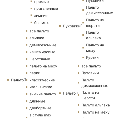
Пуховики
прямые
Пальто
приталенные
демисезонные
зимние
Пальто из
без меха
шерсти
Пуховики
все пальто
Пальто
альпака
альпака
демисезонные
Пальто на
меху
кашемировые
Куртки
шерстяные
пальто на меху
все пальто
парки
Пуховики
Пальто
классические
Пальто
демисезонные
итальянские
Пальто из
Пальто
зимние пальто
шерсти
длинные
Пальто альпака
двубортные
Пальто на меху
в стиле max