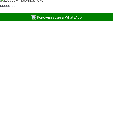
ььооотьь
Консультация в WhatsApp