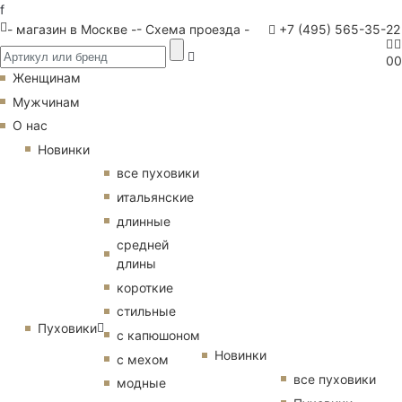
f
- магазин в Москве -
- Схема проезда -
+7 (495) 565-35-22
0
0
Женщинам
Мужчинам
О нас
Новинки
все пуховики
итальянские
длинные
средней
длины
короткие
стильные
Пуховики
с капюшоном
Новинки
с мехом
все пуховики
модные