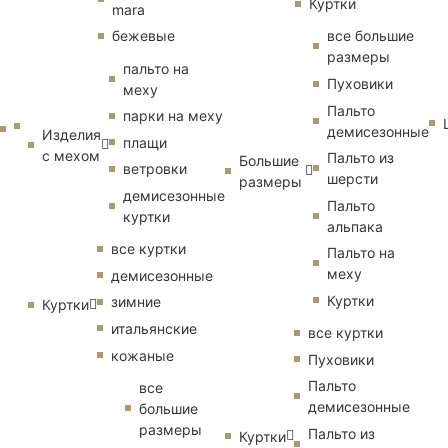
Куртки
mara
бежевые
все большие
размеры
пальто на
Пуховики
меху
Пальто
парки на меху
демисезонные
Изделия
плащи
с мехом
Пальто из
Большие
ветровки
шерсти
размеры
демисезонные
Пальто
куртки
альпака
все куртки
Пальто на
меху
демисезонные
Куртки
зимние
Куртки
итальянские
все куртки
кожаные
Пуховики
Пальто
все
демисезонные
большие
размеры
Пальто из
Куртки