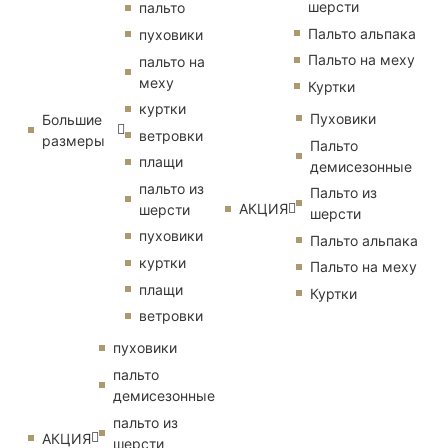
шерсти
пальто
Пальто альпака
пуховики
Пальто на меху
пальто на
меху
Куртки
куртки
Пуховики
Большие
ветровки
размеры
Пальто
плащи
демисезонные
пальто из
Пальто из
АКЦИЯ
шерсти
шерсти
пуховики
Пальто альпака
куртки
Пальто на меху
плащи
Куртки
ветровки
пуховики
пальто
демисезонные
пальто из
АКЦИЯ
шерсти