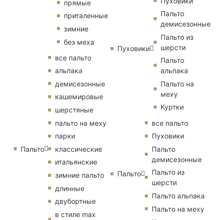
Пуховики
прямые
Пальто
приталенные
демисезонные
зимние
Пальто из
без меха
шерсти
Пуховики
все пальто
Пальто
альпака
альпака
демисезонные
Пальто на
меху
кашемировые
Куртки
шерстяные
пальто на меху
все пальто
парки
Пуховики
Пальто
классические
Пальто
демисезонные
итальянские
Пальто из
Пальто
зимние пальто
шерсти
длинные
Пальто альпака
двубортные
Пальто на меху
в стиле max