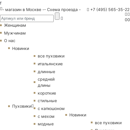
f
- магазин в Москве -
- Схема проезда -
+7 (495) 565-35-22
0
0
Женщинам
Мужчинам
О нас
Новинки
все пуховики
итальянские
длинные
средней
длины
короткие
стильные
Пуховики
с капюшоном
Новинки
с мехом
все пуховики
модные