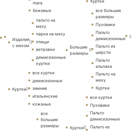
Куртки
mara
бежевые
все большие
размеры
пальто на
Пуховики
меху
Пальто
парки на меху
демисезонные
Изделия
плащи
с мехом
Пальто из
Большие
ветровки
шерсти
размеры
демисезонные
Пальто
куртки
альпака
все куртки
Пальто на
меху
демисезонные
Куртки
зимние
Куртки
итальянские
все куртки
кожаные
Пуховики
Пальто
все
демисезонные
большие
размеры
Пальто из
Куртки