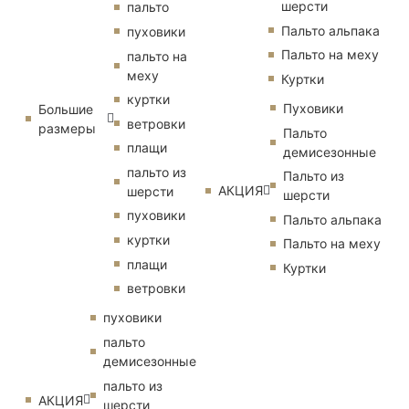
шерсти
пальто
Пальто альпака
пуховики
Пальто на меху
пальто на
меху
Куртки
куртки
Пуховики
Большие
ветровки
размеры
Пальто
плащи
демисезонные
пальто из
Пальто из
АКЦИЯ
шерсти
шерсти
пуховики
Пальто альпака
куртки
Пальто на меху
плащи
Куртки
ветровки
пуховики
пальто
демисезонные
пальто из
АКЦИЯ
шерсти