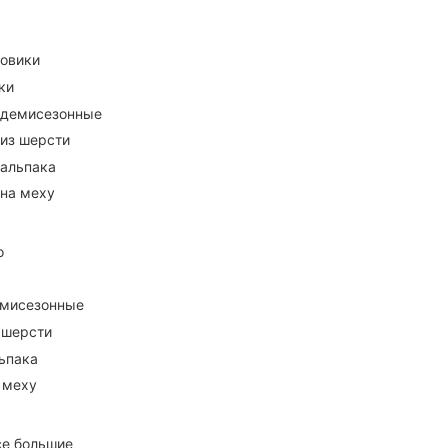
ховики
ки
 демисезонные
 из шерсти
 альпака
 на меху
о
емисезонные
 шерсти
ьпака
 меху
се большие