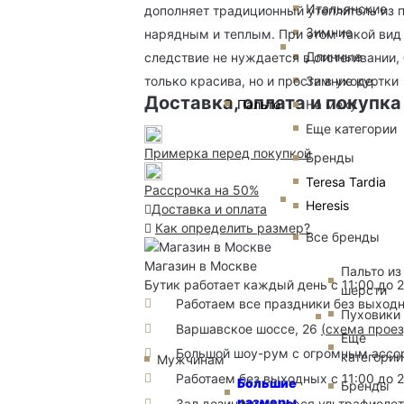
Итальянские
дополняет традиционный утеплитель из п
Зимние
нарядным и теплым. При этом такой вид 
Длинные
следствие не нуждается в отстегивании,
Зимние куртки
только красива, но и проста в уходе.
Доставка, оплата и покупка
Пальто
На меху
Еще категории
Примерка перед покупкой
Бренды
Teresa Tardia
Рассрочка на 50%
Heresis
Доставка и оплата
Как определить размер?
Все бренды
Магазин в Москве
Пальто из
Бутик работает каждый день с 11:00 до 
шерсти
Работаем все праздники без выход
Пуховики
Варшавское шоссе, 26
(
схема прое
Еще
Большой шоу-рум с огромным ассорт
категории
Мужчинам
Работаем без выходных с 11:00 до 
Большие
Бренды
размеры
Зал дезинфицируерся ультрафиоле