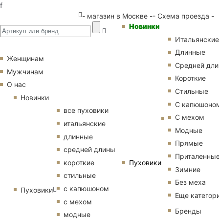
f
- магазин в Москве -
- Схема проезда -
Новинки
Итальянские
Длинные
Женщинам
Средней дл
Мужчинам
Короткие
О нас
Стильные
Новинки
С капюшоно
все пуховики
С мехом
итальянские
Модные
длинные
Прямые
средней длины
Приталенны
Пуховики
короткие
Зимние
стильные
Без меха
с капюшоном
Пуховики
Еще категор
с мехом
Бренды
модные