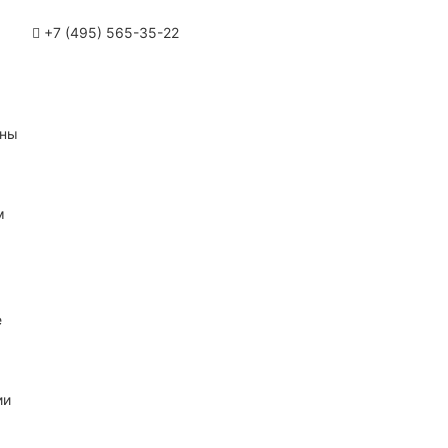
+7 (495) 565-35-22
ины
м
е
ии