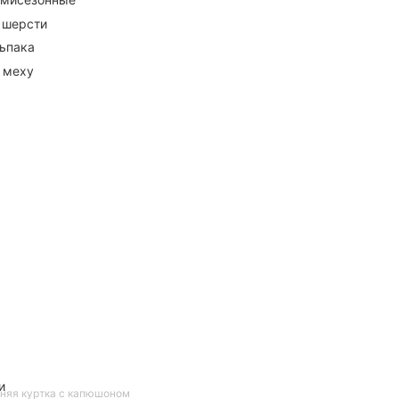
 шерсти
ьпака
 меху
и
няя куртка с капюшоном