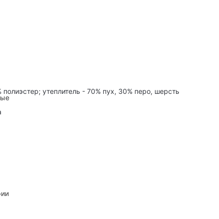
 полиэстер; утеплитель - 70% пух, 30% перо, шерсть
ные
а
рии