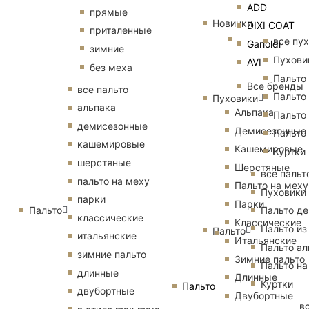
ADD
прямые
Новинки
DIXI COAT
приталенные
все пу
Garioldi
зимние
Пухови
AVI
без меха
Пальто
Все бренды
все пальто
Пальто
Пуховики
альпака
Альпака
Пальто
демисезонные
Демисезонные
Пальто
кашемировые
Кашемировые
Куртки
шерстяные
Шерстяные
все пальт
пальто на меху
Пальто на меху
Пуховики
парки
Парки
Пальто
Пальто д
классические
Классические
Пальто из
Пальто
итальянские
Итальянские
Пальто ал
зимние пальто
Зимние пальто
Пальто на
длинные
Длинные
Куртки
Пальто
двубортные
Двубортные
в