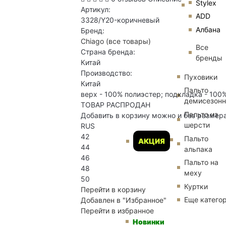
Stylex
Артикул:
ADD
3328/Y20-коричневый
Албана
Бренд:
Chiago
(все товары)
Все
Страна бренда:
бренды
Китай
Производство:
Пуховики
Китай
Пальто
верх - 100% полиэстер; подкладка - 100%
демисезон
ТОВАР РАСПРОДАН
Пальто из
Добавить в корзину можно и без размер
шерсти
RUS
42
Пальто
АКЦИЯ
44
альпака
46
Пальто на
48
меху
50
Куртки
Перейти в корзину
Еще катего
Добавлен в "Избранное"
Перейти в избранное
Новинки