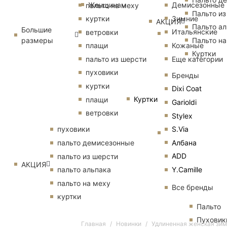
Женщинам
Демисезонные
пальто на меху
Пальто из
Зимние
куртки
АКЦИЯ
Пальто ал
Большие
Итальянские
ветровки
размеры
Пальто на
Кожаные
плащи
Куртки
Еще категории
пальто из шерсти
пуховики
Бренды
куртки
Dixi Coat
Куртки
плащи
Garioldi
ветровки
Stylex
S.Via
пуховики
Албана
пальто демисезонные
ADD
пальто из шерсти
АКЦИЯ
Y.Camille
пальто альпака
пальто на меху
Все бренды
куртки
Пальто
Пуховик
Главная
Новинки
Удлиненная женская зим