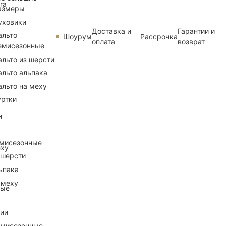
ra
азмеры
уховики
Доставка и
Гарантии и
альто
Шоурум
Рассрочка
оплата
возврат
емисезонные
альто из шерсти
альто альпака
альто на меху
уртки
и
емисезонные
еху
 шерсти
ьпака
 меху
ные
рии
емисезонные