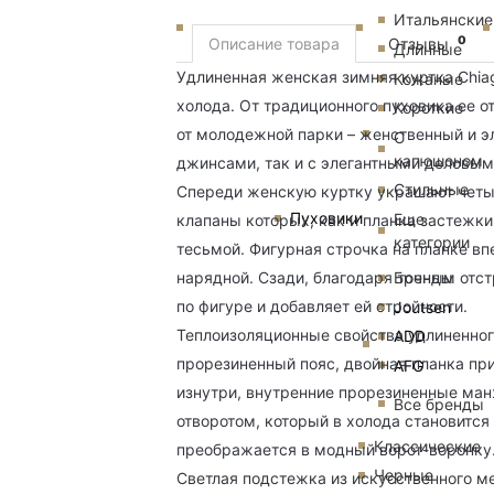
Итальянские
0
Описание товара
Отзывы
Длинные
Удлиненная женская зимняя куртка Chia
Кожаные
холода. От традиционного пуховика ее о
Короткие
от молодежной парки – женственный и э
С
капюшоном
джинсами, так и с элегантными деловы
Стильные
Спереди женскую куртку украшают четыр
Пуховики
Еще
клапаны которых, как и планка застежк
категории
тесьмой. Фигурная строчка на планке вп
Бренды
нарядной. Сзади, благодаря точным отс
по фигуре и добавляет ей стройности.
Joutsen
Теплоизоляционные свойства удлиненног
ADD
прорезиненный пояс, двойная планка п
AFG
изнутри, внутренние прорезиненные ман
Все бренды
отворотом, который в холода становится 
Классические
преображается в модный ворот-воронку
Черные
Светлая подстежка из искусственного ме