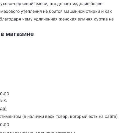
ухово-перьевой смеси, что делает изделие более
мехового утепления не боится машинной стирки и как
 благодаря чему удлиненная женская зимняя куртка не
 в магазине
20:00
ных.
зда
)
иментом (в наличии весь товар, который есть на сайте)
20:00
товыми лампами и рециркуляторами.