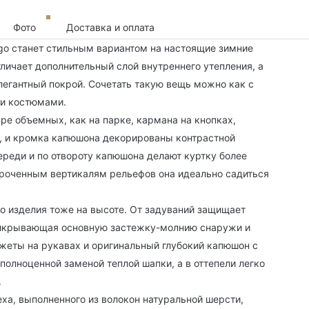
Фото
Доставка и оплата
go станет стильным вариантом на настоящие зимние
тличает дополнительный слой внутреннего утепления, а
легантный покрой. Сочетать такую вещь можно как с
ми костюмами.
е объемных, как на парке, кармана на кнопках,
и, и кромка капюшона декорированы контрастной
ереди и по отвороту капюшона делают куртку более
троченным вертикалям рельефов она идеально садиться
о изделия тоже на высоте. От задуваний защищает
рикрывающая основную застежку-молнию снаружи и
жеты на рукавах и оригинальный глубокий капюшон с
полноценной заменой теплой шапки, а в оттепели легко
.
ха, выполненного из волокон натуральной шерсти,