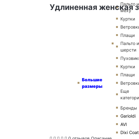
Пальто 
Удлиненная женская 
меху
Куртки
Ветровк
Плащи
Пальто и
шерсти
Пуховик
Куртки
Плащи
Большие
Ветровк
размеры
Еще
категор
Бренды
Garioldi
AVI
Dixi Coat
0 отзывов
Описание