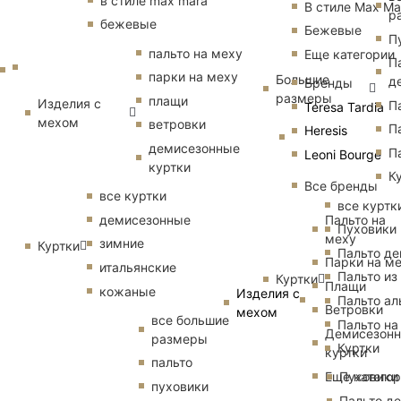
в стиле max mara
В стиле Max Ma
р
бежевые
Бежевые
П
пальто на меху
Еще категории
П
парки на меху
Большие
д
Бренды
размеры
плащи
Изделия с
П
Teresa Tardia
мехом
ветровки
П
Heresis
демисезонные
П
Leoni Bourge
куртки
К
Все бренды
все куртки
все куртк
Пальто на
демисезонные
Пуховики
меху
зимние
Куртки
Пальто д
Парки на м
итальянские
Пальто из
Куртки
Плащи
кожаные
Изделия с
Пальто ал
Ветровки
мехом
все большие
Пальто на
Демисезон
размеры
Куртки
куртки
пальто
Еще катего
Пуховики
пуховики
Пальто д